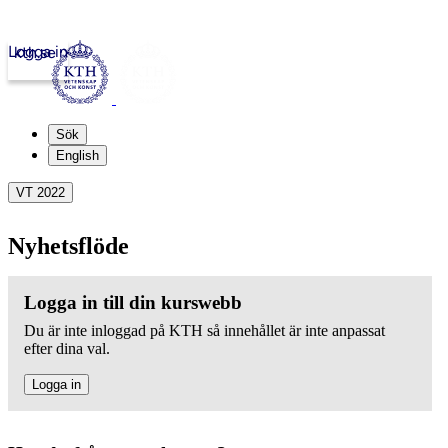
Logga in
kth.se
Sök
English
VT 2022
Nyhetsflöde
Logga in till din kurswebb
Du är inte inloggad på KTH så innehållet är inte anpassat
efter dina val.
Logga in