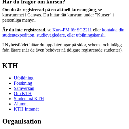
Har du frågor om kursen?
Om du är registrerad på en aktuell kursomgång
, se
kursrummet i Canvas. Du hittar rätt kursrum under "Kurser" i
personliga menyn.
Är du inte registrerad
, se
Kurs-PM för SG2211
eller
kontakta din
studentexpedition, studievägledare, eller utbilningskansli
.
I Nyhetsflödet hittar du uppdateringar på sidor, schema och inlägg
från lärare (när de även behöver nå tidigare registrerade studenter).
KTH
Utbildning
Forskning
Samverkan
Om KTH
Student på KTH
Alumni
KTH Intranät
Organisation