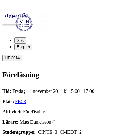
Logga in
kth.se
Sök
English
HT 2014
Föreläsning
Tid:
Fredag 14 november 2014 kl 15:00 - 17:00
Plats:
FB53
Aktivitet:
Föreläsning
Lärare:
Mats Danielsson ()
Studentgrupper:
CINTE_3, CMEDT_2