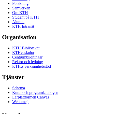
Forskning
Samverkan
Om KTH
Student på KTH
Alumni
KTH Intranät
Organisation
KTH Biblioteket
KTH:s skolor
Centrumbildningar
Rektor och ledning
KTH:s verksamhetsstöd
Tjänster
Schema
Kurs- och programkatalogen
Lärplattformen Canvas
Webbmejl