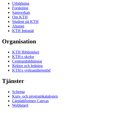
Utbildning
Forskning
Samverkan
Om KTH
Student på KTH
Alumni
KTH Intranät
Organisation
KTH Biblioteket
KTH:s skolor
Centrumbildningar
Rektor och ledning
KTH:s verksamhetsstöd
Tjänster
Schema
Kurs- och programkatalogen
Lärplattformen Canvas
Webbmejl