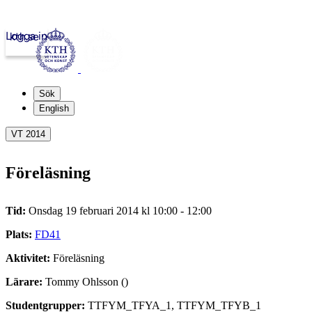
Logga in
kth.se
Sök
English
VT 2014
Föreläsning
Tid:
Onsdag 19 februari 2014 kl 10:00 - 12:00
Plats:
FD41
Aktivitet:
Föreläsning
Lärare:
Tommy Ohlsson ()
Studentgrupper:
TTFYM_TFYA_1, TTFYM_TFYB_1