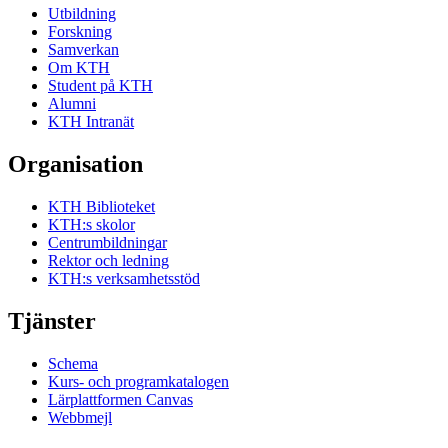
Utbildning
Forskning
Samverkan
Om KTH
Student på KTH
Alumni
KTH Intranät
Organisation
KTH Biblioteket
KTH:s skolor
Centrumbildningar
Rektor och ledning
KTH:s verksamhetsstöd
Tjänster
Schema
Kurs- och programkatalogen
Lärplattformen Canvas
Webbmejl