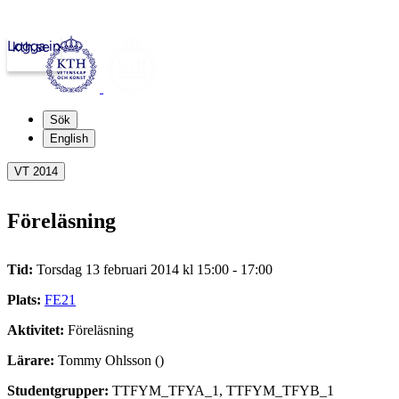
Logga in
kth.se
Sök
English
VT 2014
Föreläsning
Tid:
Torsdag 13 februari 2014 kl 15:00 - 17:00
Plats:
FE21
Aktivitet:
Föreläsning
Lärare:
Tommy Ohlsson ()
Studentgrupper:
TTFYM_TFYA_1, TTFYM_TFYB_1