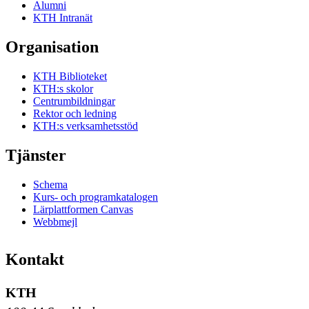
Alumni
KTH Intranät
Organisation
KTH Biblioteket
KTH:s skolor
Centrumbildningar
Rektor och ledning
KTH:s verksamhetsstöd
Tjänster
Schema
Kurs- och programkatalogen
Lärplattformen Canvas
Webbmejl
Kontakt
KTH