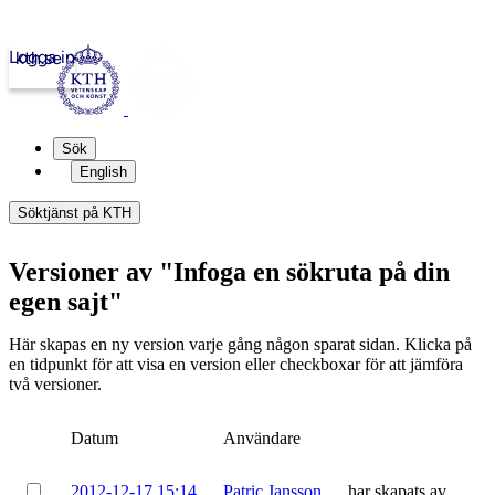
Logga in
kth.se
Sök
English
Söktjänst på KTH
Versioner av "Infoga en sökruta på din
egen sajt"
Här skapas en ny version varje gång någon sparat sidan. Klicka på
en tidpunkt för att visa en version eller checkboxar för att jämföra
två versioner.
Datum
Användare
2012-12-17 15:14
Patric Jansson
har skapats av