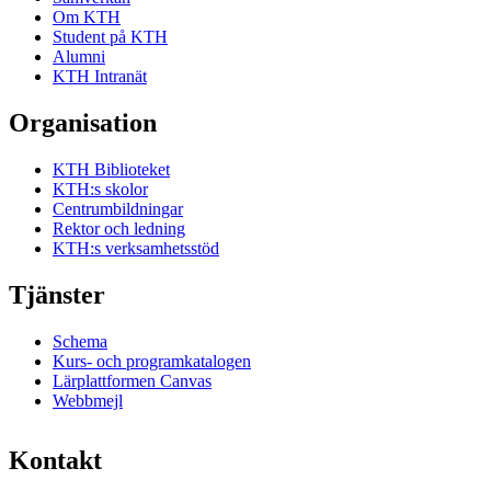
Om KTH
Student på KTH
Alumni
KTH Intranät
Organisation
KTH Biblioteket
KTH:s skolor
Centrumbildningar
Rektor och ledning
KTH:s verksamhetsstöd
Tjänster
Schema
Kurs- och programkatalogen
Lärplattformen Canvas
Webbmejl
Kontakt