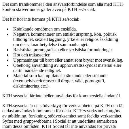
Det som framkommer i den ansvarsförbindelse som alla med KTH-
konton skriver under gäller även på KTH.se/social.
Det här hör inte hemma på KTH.se/social:
Kränkande omdömen om enskilda.
Negativa kommentarer om etniskt ursprung, kön, politisk
tillhörighet, sexuell läggning, yrke eller religiös åskådning
om det saknar betydelse i sammanhanget.
Rasistiska, pornografiska eller sexistiska formuleringar.
Hot och trakasserier.
Uppmaningar till brott eller annat som bryter mot svensk lag.
Obehörig användning av upphovsrättsskyddat material eller
därtill närstående rättighet.
Material som kan uppfattas kränkande eller stötande
(exempelvis referenser till droger, våld, pornografi,
diskriminering etc.).
KTH.se/social får inte heller användas för kommersiella ändamål.
KTH.se/social är ett stödverktyg för verksamheten på KTH och får
endast användas inom ramen för detta. KTH:s verksamhet utgörs
av utbildning, forskning, stödverksamhet samt facklig verksamhet.
Syftet med gruppwebbarna i Social är att underlätta samarbeten
inom dessa områden. KTH Social får inte användas för privata