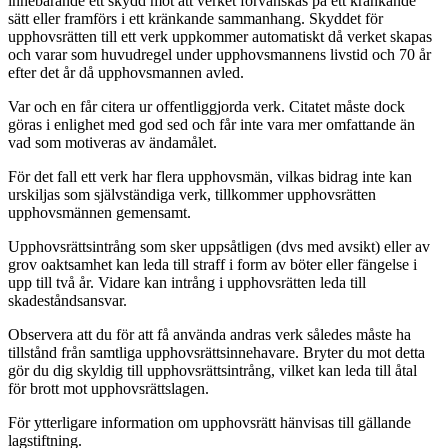
innebärande ett skydd mot att verket förvanskas på ett kränkande
sätt eller framförs i ett kränkande sammanhang. Skyddet för
upphovsrätten till ett verk uppkommer automatiskt då verket skapas
och varar som huvudregel under upphovsmannens livstid och 70 år
efter det år då upphovsmannen avled.
Var och en får citera ur offentliggjorda verk. Citatet måste dock
göras i enlighet med god sed och får inte vara mer omfattande än
vad som motiveras av ändamålet.
För det fall ett verk har flera upphovsmän, vilkas bidrag inte kan
urskiljas som självständiga verk, tillkommer upphovsrätten
upphovsmännen gemensamt.
Upphovsrättsintrång som sker uppsåtligen (dvs med avsikt) eller av
grov oaktsamhet kan leda till straff i form av böter eller fängelse i
upp till två år. Vidare kan intrång i upphovsrätten leda till
skadeståndsansvar.
Observera att du för att få använda andras verk således måste ha
tillstånd från samtliga upphovsrättsinnehavare. Bryter du mot detta
gör du dig skyldig till upphovsrättsintrång, vilket kan leda till åtal
för brott mot upphovsrättslagen.
För ytterligare information om upphovsrätt hänvisas till gällande
lagstiftning.