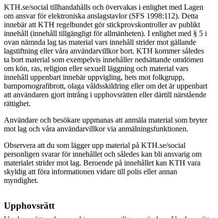
KTH.se/social tillhandahålls och övervakas i enlighet med Lagen
om ansvar för elektroniska anslagstavlor (SFS 1998:112). Detta
innebär att KTH regelbundet gör stickprovskontroller av publikt
innehåll (innehåll tillgängligt för allmänheten). I enlighet med § 5 i
ovan nämnda lag tas material vars innehåll strider mot gällande
lagstiftning eller våra användarvillkor bort.
KTH kommer således
ta bort material som exempelvis innehåller nedsättande omdömen
om kön, ras, religion eller sexuell läggning och material vars
innehåll uppenbart innebär uppvigling, hets mot folkgrupp,
barnpornografibrott, olaga våldsskildring eller om det är uppenbart
att användaren gjort intrång i upphovsrätten eller därtill närstående
rättighet.
Användare och besökare uppmanas att anmäla material som bryter
mot lag och våra användarvillkor via anmälningsfunktionen.
Observera att du som lägger upp material på KTH.se/social
personligen svarar för innehållet och således kan bli ansvarig om
materialet strider mot lag. Beroende på innehållet kan KTH vara
skyldig att föra informationen vidare till polis eller annan
myndighet.
Upphovsrätt