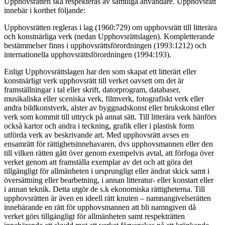
Upphovsrätten ska respekteras av samtliga användare. Upphovsrätt
innebär i korthet följande:
Upphovsrätten regleras i lag (1960:729) om upphovsrätt till litterära
och konstnärliga verk (nedan Upphovsrättslagen). Kompletterande
bestämmelser finns i upphovsrättsförordningen (1993:1212) och
internationella upphovsrättsförordningen (1994:193).
Enligt Upphovsrättslagen har den som skapat ett litterärt eller
konstnärligt verk upphovsrätt till verket oavsett om det är
framställningar i tal eller skrift, datorprogram, databaser,
musikaliska eller sceniska verk, filmverk, fotografiskt verk eller
andra bildkonstverk, alster av byggnadskonst eller brukskonst eller
verk som kommit till uttryck på annat sätt. Till litterära verk hänförs
också kartor och andra i teckning, grafik eller i plastisk form
utförda verk av beskrivande art. Med upphovsrätt avses en
ensamrätt för rättighetsinnehavaren, dvs upphovsmannen eller den
till vilken rätten gått över genom exempelvis avtal, att förfoga över
verket genom att framställa exemplar av det och att göra det
tillgängligt för allmänheten i ursprungligt eller ändrat skick samt i
översättning eller bearbetning, i annan litteratur- eller konstart eller
i annan teknik. Detta utgör de s.k ekonomiska rättigheterna. Till
upphovsrätten är även en ideell rätt knuten – namnangivelserätten
innebärande en rätt för upphovsmannen att bli namngiven då
verket görs tillgängligt för allmänheten samt respekträtten