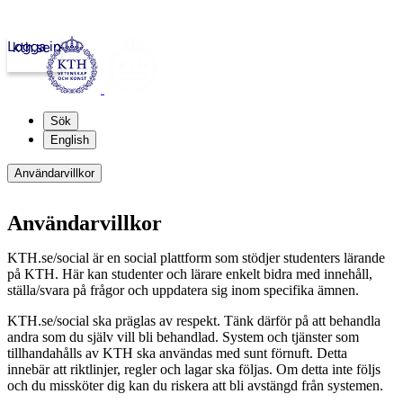
Logga in
kth.se
Sök
English
Användarvillkor
Användarvillkor
KTH.se/social är en social plattform som stödjer studenters lärande
på KTH. Här kan studenter och lärare enkelt bidra med innehåll,
ställa/svara på frågor och uppdatera sig inom specifika ämnen.
KTH.se/social ska präglas av respekt. Tänk därför på att behandla
andra som du själv vill bli behandlad. System och tjänster som
tillhandahålls av KTH ska användas med sunt förnuft. Detta
innebär att riktlinjer, regler och lagar ska följas. Om detta inte följs
och du missköter dig kan du riskera att bli avstängd från systemen.