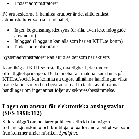
Endast administratörer
På gruppsidorna (i hemliga grupper är det alltid endast
administratörer som ser innehållet):
Ingen begränsning (det syns för alla, även icke inloggade
användare)
Inloggad (Logga in kan alla som har ett KTH.se-konto)
Endast administratörer
Systemadministratörer kan alltid se det som har skrivits.
Kom ihåg att KTH som statlig myndighet lyder under
offentlighetsprincipen. Detta innebär att material som finns på
KTH.se/social kan komma att utgöra allmänna handlingar, vilka
måste lämnas ut vid en begäran om att få ta del av allmänna
handlingar om inget annat följer av sekretessbestämmelse.
Lagen om ansvar för elektroniska anslagstavlor
(SFS 1998:112)
Sidor/inlägg/kommentarer publiceras direkt utan någon
förhandsgranskning och blir tillgängliga för andra enligt vad som
framkommer under rubriken
Synlighet
.