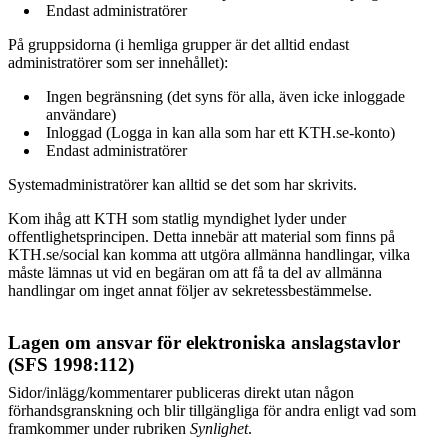
Endast administratörer
På gruppsidorna (i hemliga grupper är det alltid endast
administratörer som ser innehållet):
Ingen begränsning (det syns för alla, även icke inloggade
användare)
Inloggad (Logga in kan alla som har ett KTH.se-konto)
Endast administratörer
Systemadministratörer kan alltid se det som har skrivits.
Kom ihåg att KTH som statlig myndighet lyder under
offentlighetsprincipen. Detta innebär att material som finns på
KTH.se/social kan komma att utgöra allmänna handlingar, vilka
måste lämnas ut vid en begäran om att få ta del av allmänna
handlingar om inget annat följer av sekretessbestämmelse.
Lagen om ansvar för elektroniska anslagstavlor
(SFS 1998:112)
Sidor/inlägg/kommentarer publiceras direkt utan någon
förhandsgranskning och blir tillgängliga för andra enligt vad som
framkommer under rubriken
Synlighet
.