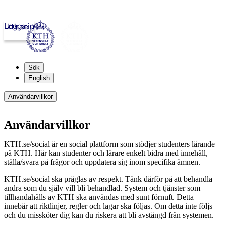
Logga in
kth.se
Sök
English
Användarvillkor
Användarvillkor
KTH.se/social är en social plattform som stödjer studenters lärande
på KTH. Här kan studenter och lärare enkelt bidra med innehåll,
ställa/svara på frågor och uppdatera sig inom specifika ämnen.
KTH.se/social ska präglas av respekt. Tänk därför på att behandla
andra som du själv vill bli behandlad. System och tjänster som
tillhandahålls av KTH ska användas med sunt förnuft. Detta
innebär att riktlinjer, regler och lagar ska följas. Om detta inte följs
och du missköter dig kan du riskera att bli avstängd från systemen.