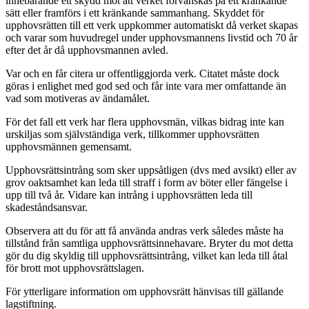
innebärande ett skydd mot att verket förvanskas på ett kränkande
sätt eller framförs i ett kränkande sammanhang. Skyddet för
upphovsrätten till ett verk uppkommer automatiskt då verket skapas
och varar som huvudregel under upphovsmannens livstid och 70 år
efter det år då upphovsmannen avled.
Var och en får citera ur offentliggjorda verk. Citatet måste dock
göras i enlighet med god sed och får inte vara mer omfattande än
vad som motiveras av ändamålet.
För det fall ett verk har flera upphovsmän, vilkas bidrag inte kan
urskiljas som självständiga verk, tillkommer upphovsrätten
upphovsmännen gemensamt.
Upphovsrättsintrång som sker uppsåtligen (dvs med avsikt) eller av
grov oaktsamhet kan leda till straff i form av böter eller fängelse i
upp till två år. Vidare kan intrång i upphovsrätten leda till
skadeståndsansvar.
Observera att du för att få använda andras verk således måste ha
tillstånd från samtliga upphovsrättsinnehavare. Bryter du mot detta
gör du dig skyldig till upphovsrättsintrång, vilket kan leda till åtal
för brott mot upphovsrättslagen.
För ytterligare information om upphovsrätt hänvisas till gällande
lagstiftning.