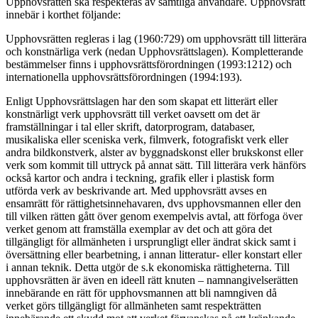
Upphovsrätten ska respekteras av samtliga användare. Upphovsrätt
innebär i korthet följande:
Upphovsrätten regleras i lag (1960:729) om upphovsrätt till litterära
och konstnärliga verk (nedan Upphovsrättslagen). Kompletterande
bestämmelser finns i upphovsrättsförordningen (1993:1212) och
internationella upphovsrättsförordningen (1994:193).
Enligt Upphovsrättslagen har den som skapat ett litterärt eller
konstnärligt verk upphovsrätt till verket oavsett om det är
framställningar i tal eller skrift, datorprogram, databaser,
musikaliska eller sceniska verk, filmverk, fotografiskt verk eller
andra bildkonstverk, alster av byggnadskonst eller brukskonst eller
verk som kommit till uttryck på annat sätt. Till litterära verk hänförs
också kartor och andra i teckning, grafik eller i plastisk form
utförda verk av beskrivande art. Med upphovsrätt avses en
ensamrätt för rättighetsinnehavaren, dvs upphovsmannen eller den
till vilken rätten gått över genom exempelvis avtal, att förfoga över
verket genom att framställa exemplar av det och att göra det
tillgängligt för allmänheten i ursprungligt eller ändrat skick samt i
översättning eller bearbetning, i annan litteratur- eller konstart eller
i annan teknik. Detta utgör de s.k ekonomiska rättigheterna. Till
upphovsrätten är även en ideell rätt knuten – namnangivelserätten
innebärande en rätt för upphovsmannen att bli namngiven då
verket görs tillgängligt för allmänheten samt respekträtten