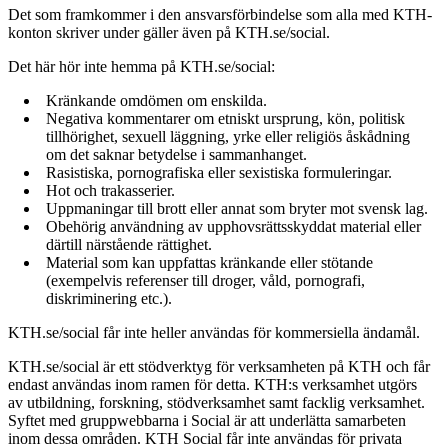
Det som framkommer i den ansvarsförbindelse som alla med KTH-
konton skriver under gäller även på KTH.se/social.
Det här hör inte hemma på KTH.se/social:
Kränkande omdömen om enskilda.
Negativa kommentarer om etniskt ursprung, kön, politisk
tillhörighet, sexuell läggning, yrke eller religiös åskådning
om det saknar betydelse i sammanhanget.
Rasistiska, pornografiska eller sexistiska formuleringar.
Hot och trakasserier.
Uppmaningar till brott eller annat som bryter mot svensk lag.
Obehörig användning av upphovsrättsskyddat material eller
därtill närstående rättighet.
Material som kan uppfattas kränkande eller stötande
(exempelvis referenser till droger, våld, pornografi,
diskriminering etc.).
KTH.se/social får inte heller användas för kommersiella ändamål.
KTH.se/social är ett stödverktyg för verksamheten på KTH och får
endast användas inom ramen för detta. KTH:s verksamhet utgörs
av utbildning, forskning, stödverksamhet samt facklig verksamhet.
Syftet med gruppwebbarna i Social är att underlätta samarbeten
inom dessa områden. KTH Social får inte användas för privata