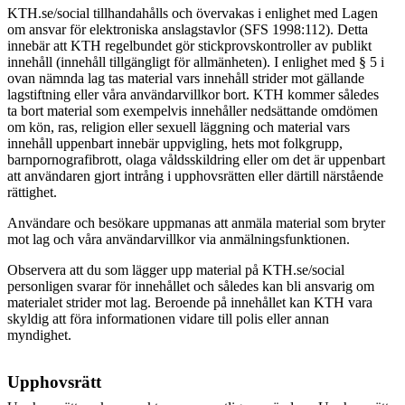
KTH.se/social tillhandahålls och övervakas i enlighet med Lagen
om ansvar för elektroniska anslagstavlor (SFS 1998:112). Detta
innebär att KTH regelbundet gör stickprovskontroller av publikt
innehåll (innehåll tillgängligt för allmänheten). I enlighet med § 5 i
ovan nämnda lag tas material vars innehåll strider mot gällande
lagstiftning eller våra användarvillkor bort.
KTH kommer således
ta bort material som exempelvis innehåller nedsättande omdömen
om kön, ras, religion eller sexuell läggning och material vars
innehåll uppenbart innebär uppvigling, hets mot folkgrupp,
barnpornografibrott, olaga våldsskildring eller om det är uppenbart
att användaren gjort intrång i upphovsrätten eller därtill närstående
rättighet.
Användare och besökare uppmanas att anmäla material som bryter
mot lag och våra användarvillkor via anmälningsfunktionen.
Observera att du som lägger upp material på KTH.se/social
personligen svarar för innehållet och således kan bli ansvarig om
materialet strider mot lag. Beroende på innehållet kan KTH vara
skyldig att föra informationen vidare till polis eller annan
myndighet.
Upphovsrätt