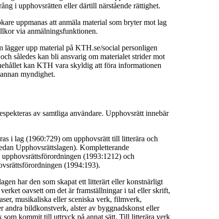
ång i upphovsrätten eller därtill närstående rättighet.
are uppmanas att anmäla material som bryter mot lag
llkor via anmälningsfunktionen.
m lägger upp material på KTH.se/social personligen
t och således kan bli ansvarig om materialet strider mot
nehållet kan KTH vara skyldig att föra informationen
er annan myndighet.
espekteras av samtliga användare. Upphovsrätt innebär
as i lag (1960:729) om upphovsrätt till litterära och
nedan Upphovsrättslagen). Kompletterande
i upphovsrättsförordningen (1993:1212) och
hovsrättsförordningen (1994:193).
gen har den som skapat ett litterärt eller konstnärligt
verket oavsett om det är framställningar i tal eller skrift,
ser, musikaliska eller sceniska verk, filmverk,
ler andra bildkonstverk, alster av byggnadskonst eller
 som kommit till uttryck på annat sätt. Till litterära verk