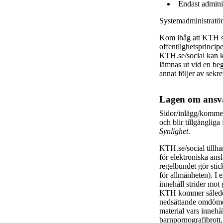
Endast adminis
Systemadministratöre
Kom ihåg att KTH s
offentlighetsprincip
KTH.se/social kan k
lämnas ut vid en beg
annat följer av sekr
Lagen om ansva
Sidor/inlägg/kommen
och blir tillgängli
Synlighet
.
KTH.se/social tillh
för elektroniska an
regelbundet gör stick
för allmänheten). I 
innehåll strider mot 
KTH kommer således 
nedsättande omdömen
material vars innehå
barnpornografibrott,