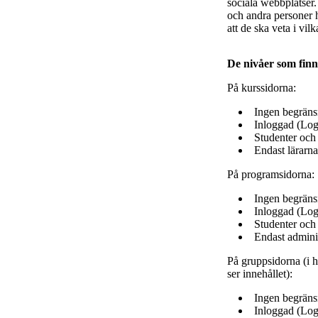
sociala webbplatser.
och andra personer h
att de ska veta i v
De nivåer som finn
På kurssidorna:
Ingen begränsn
Inloggad (Log
Studenter och 
Endast lärarna
På programsidorna:
Ingen begränsn
Inloggad (Log
Studenter och
Endast adminis
På gruppsidorna (i h
ser innehållet):
Ingen begränsn
Inloggad (Log