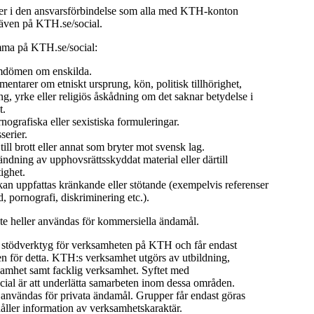
 i den ansvarsförbindelse som alla med KTH-konton
 även på KTH.se/social.
mma på KTH.se/social:
dömen om enskilda.
ntarer om etniskt ursprung, kön, politisk tillhörighet,
ng, yrke eller religiös åskådning om det saknar betydelse i
t.
rnografiska eller sexistiska formuleringar.
serier.
ll brott eller annat som bryter mot svensk lag.
dning av upphovsrättsskyddat material eller därtill
ighet.
an uppfattas kränkande eller stötande (exempelvis referenser
ld, pornografi, diskriminering etc.).
nte heller användas för kommersiella ändamål.
t stödverktyg för verksamheten på KTH och får endast
 för detta. KTH:s verksamhet utgörs av utbildning,
samhet samt facklig verksamhet. Syftet med
ial är att underlätta samarbeten inom dessa områden.
 användas för privata ändamål. Grupper får endast göras
åller information av verksamhetskaraktär.