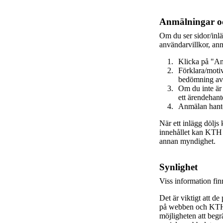
Anmälningar oc
Om du ser sidor/inl
användarvillkor, anm
Klicka på "An
Förklara/motiv
bedömning av
Om du inte är
ett ärendehant
Anmälan hante
När ett inlägg döljs
innehållet kan KTH va
annan myndighet.
Synlighet
Viss information fi
Det är viktigt att de
på webben och KTH s
möjligheten att beg