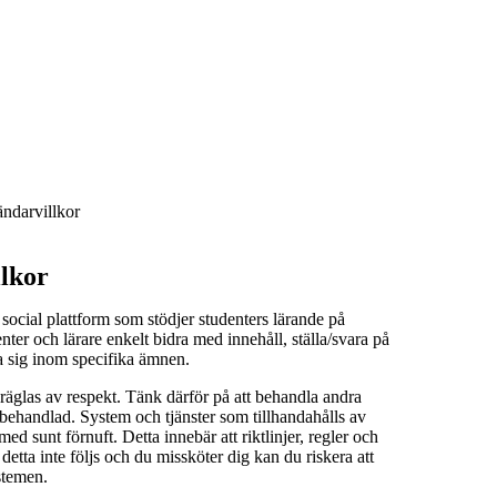
ndarvillkor
lkor
social plattform som stödjer studenters lärande på
er och lärare enkelt bidra med innehåll, ställa/svara på
a sig inom specifika ämnen.
äglas av respekt. Tänk därför på att behandla andra
i behandlad. System och tjänster som tillhandahålls av
 sunt förnuft. Detta innebär att riktlinjer, regler och
detta inte följs och du missköter dig kan du riskera att
stemen.