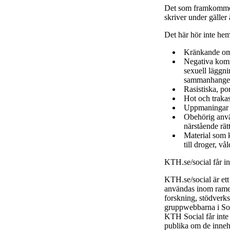
Det som framkommer
skriver under gäller
Det här hör inte he
Kränkande om
Negativa komme
sexuell läggni
sammanhange
Rasistiska, po
Hot och trakas
Uppmaningar ti
Obehörig använ
närstående rätt
Material som k
till droger, vå
KTH.se/social får i
KTH.se/social är et
användas inom ramen
forskning, stödverk
gruppwebbarna i Soc
KTH Social får inte
publika om de inneh