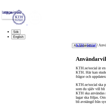
Logga in
kth.se
Sök
English
KTH
/
Social
/
Anvä
Användarvillkor
Användarvil
KTH.se/social är en 
KTH. Här kan student
frågor och uppdater
KTH.se/social ska pr
som du själv vill bl
KTH ska användas med
lagar ska följas. Om 
bli avstängd från sy