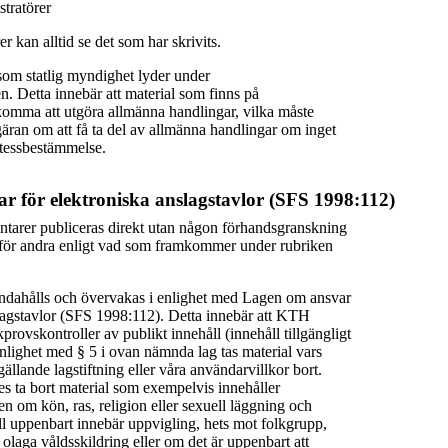
tratörer
r kan alltid se det som har skrivits.
om statlig myndighet lyder under
en. Detta innebär att material som finns på
omma att utgöra allmänna handlingar, vilka måste
äran om att få ta del av allmänna handlingar om inget
etessbestämmelse.
r för elektroniska anslagstavlor (SFS 1998:112)
tarer publiceras direkt utan någon förhandsgranskning
ga för andra enligt vad som framkommer under rubriken
andahålls och övervakas i enlighet med Lagen om ansvar
slagstavlor (SFS 1998:112). Detta innebär att KTH
provskontroller av publikt innehåll (innehåll tillgängligt
enlighet med § 5 i ovan nämnda lag tas material vars
gällande lagstiftning eller våra användarvillkor bort.
ta bort material som exempelvis innehåller
 om kön, ras, religion eller sexuell läggning och
ll uppenbart innebär uppvigling, hets mot folkgrupp,
 olaga våldsskildring eller om det är uppenbart att