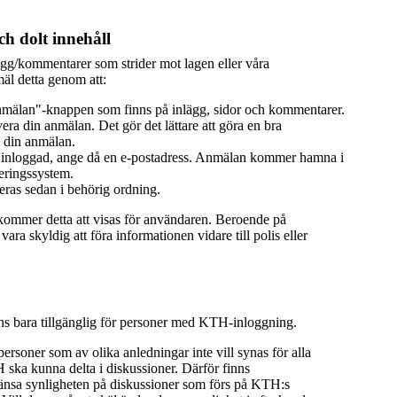
h dolt innehåll
ägg/kommentarer som strider mot lagen eller våra
äl detta genom att:
mälan"-knappen som finns på inlägg, sidor och kommentarer.
era din anmälan. Det gör det lättare att göra en bra
 din anmälan.
 inloggad, ange då en e-postadress. Anmälan kommer hamna i
eringssystem.
ras sedan i behörig ordning.
 kommer detta att visas för användaren. Beroende på
ra skyldig att föra informationen vidare till polis eller
nns bara tillgänglig för personer med KTH-inloggning.
 personer som av olika anledningar inte vill synas för alla
ka kunna delta i diskussioner. Därför finns
ränsa synligheten på diskussioner som förs på KTH:s