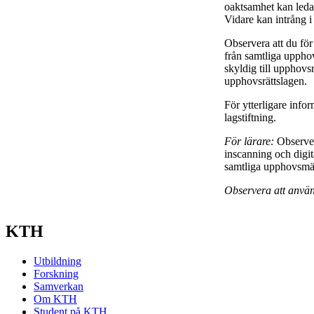
oaktsamhet kan leda ti
Vidare kan intrång i
Observera att du för
från samtliga upphov
skyldig till upphovsrä
upphovsrättslagen.
För ytterligare info
lagstiftning.
För lärare:
Observer
inscanning och digit
samtliga upphovsmän 
Observera att använ
KTH
Utbildning
Forskning
Samverkan
Om KTH
Student på KTH