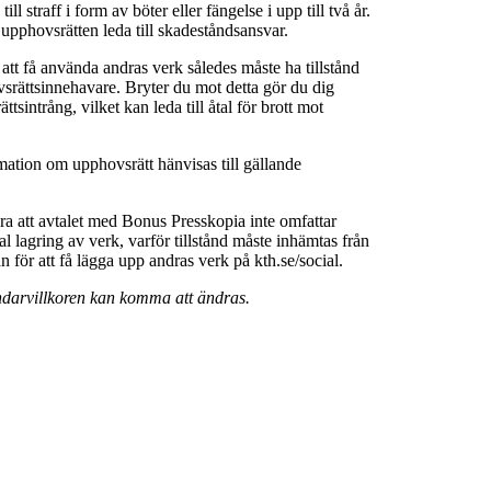
ll straff i form av böter eller fängelse i upp till två år.
 upphovsrätten leda till skadeståndsansvar.
 att få använda andras verk således måste ha tillstånd
srättsinnehavare. Bryter du mot detta gör du dig
ttsintrång, vilket kan leda till åtal för brott mot
rmation om upphovsrätt hänvisas till gällande
a att avtalet med Bonus Presskopia inte omfattar
al lagring av verk, varför tillstånd måste inhämtas från
för att få lägga upp andras verk på kth.se/social.
darvillkoren kan komma att ändras.