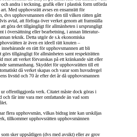
och andra i teckning, grafik eller i plastisk form utförda
 art. Med upphovsrätt avses en ensamrätt för
n, dvs upphovsmannen eller den till vilken rätten gått
s avtal, att förfoga över verket genom att framställa
tt göra det tillgängligt för allmänheten i ursprungligt
mt i översättning eller bearbetning, i annan litteratur-
 i annan teknik. Detta utgör de s.k ekonomiska
pphovsrätten är även en ideell rätt knuten –
 innebärande en rätt för upphovsmannen att bli
görs tillgängligt för allmänheten samt respekträtten
d mot att verket förvanskas på ett kränkande sätt eller
ande sammanhang. Skyddet för upphovsrätten till ett
omatiskt då verket skapas och varar som huvudregel
s livstid och 70 år efter det år då upphovsmannen
 ur offentliggjorda verk. Citatet måste dock göras i
d och får inte vara mer omfattande än vad som
let.
 har flera upphovsmän, vilkas bidrag inte kan urskiljas
verk, tillkommer upphovsrätten upphovsmännen
 som sker uppsåtligen (dvs med avsikt) eller av grov