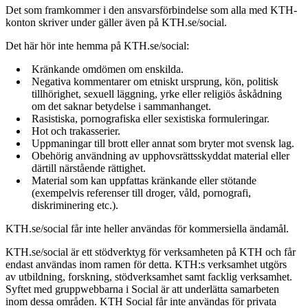
Det som framkommer i den ansvarsförbindelse som alla med KTH-
konton skriver under gäller även på KTH.se/social.
Det här hör inte hemma på KTH.se/social:
Kränkande omdömen om enskilda.
Negativa kommentarer om etniskt ursprung, kön, politisk
tillhörighet, sexuell läggning, yrke eller religiös åskådning
om det saknar betydelse i sammanhanget.
Rasistiska, pornografiska eller sexistiska formuleringar.
Hot och trakasserier.
Uppmaningar till brott eller annat som bryter mot svensk lag.
Obehörig användning av upphovsrättsskyddat material eller
därtill närstående rättighet.
Material som kan uppfattas kränkande eller stötande
(exempelvis referenser till droger, våld, pornografi,
diskriminering etc.).
KTH.se/social får inte heller användas för kommersiella ändamål.
KTH.se/social är ett stödverktyg för verksamheten på KTH och får
endast användas inom ramen för detta. KTH:s verksamhet utgörs
av utbildning, forskning, stödverksamhet samt facklig verksamhet.
Syftet med gruppwebbarna i Social är att underlätta samarbeten
inom dessa områden. KTH Social får inte användas för privata