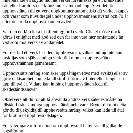
innebärande ett skydd mot att verket förvanskas på ett kränkande
sätt eller framförs i ett kränkande sammanhang. Skyddet för
upphovsrätten till ett verk uppkommer automatiskt då verket skapas
och varar som huvudregel under upphovsmannens livstid och 70 år
efter det år då upphovsmannen avled.
Var och en får citera ur offentliggjorda verk. Citatet måste dock
göras i enlighet med god sed och får inte vara mer omfattande än
vad som motiveras av ändamålet.
För det fall ett verk har flera upphovsmän, vilkas bidrag inte kan
urskiljas som självständiga verk, tillkommer upphovsrätten
upphovsmännen gemensamt.
Upphovsrättsintrång som sker uppsåtligen (dvs med avsikt) eller av
grov oaktsamhet kan leda till straff i form av böter eller fängelse i
upp till två år. Vidare kan intrång i upphovsrätten leda till
skadeståndsansvar.
Observera att du för att få använda andras verk således måste ha
tillstånd från samtliga upphovsrättsinnehavare. Bryter du mot detta
gör du dig skyldig till upphovsrättsintrång, vilket kan leda till åtal
för brott mot upphovsrättslagen.
För ytterligare information om upphovsrätt hänvisas till gällande
lagstiftning.