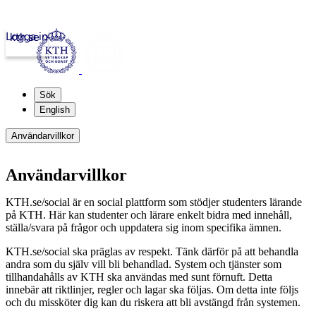
Logga in
kth.se
Sök
English
Användarvillkor
Användarvillkor
KTH.se/social är en social plattform som stödjer studenters lärande
på KTH. Här kan studenter och lärare enkelt bidra med innehåll,
ställa/svara på frågor och uppdatera sig inom specifika ämnen.
KTH.se/social ska präglas av respekt. Tänk därför på att behandla
andra som du själv vill bli behandlad. System och tjänster som
tillhandahålls av KTH ska användas med sunt förnuft. Detta
innebär att riktlinjer, regler och lagar ska följas. Om detta inte följs
och du missköter dig kan du riskera att bli avstängd från systemen.