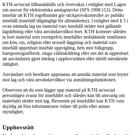
KTH.se/social tillhandahålls och övervakas i enlighet med Lagen
om ansvar för elektroniska anslagstavlor (SFS 1998:112). Detta
innebär att KTH regelbundet gör stickprovskontroller av publikt
innehåll (innehåll tillgängligt för allmänheten). I enlighet med § 5 i
ovan nämnda lag tas material vars innehåll strider mot gällande
lagstiftning eller våra användarvillkor bort.
KTH kommer således
ta bort material som exempelvis innehåller nedsättande omdömen
om kön, ras, religion eller sexuell läggning och material vars
innehåll uppenbart innebär uppvigling, hets mot folkgrupp,
barnpornografibrott, olaga våldsskildring eller om det är uppenbart
att användaren gjort intrång i upphovsrätten eller därtill närstående
rättighet.
Användare och besökare uppmanas att anmäla material som bryter
mot lag och våra användarvillkor via anmälningsfunktionen.
Observera att du som lägger upp material på KTH.se/social
personligen svarar för innehållet och således kan bli ansvarig om
materialet strider mot lag. Beroende på innehållet kan KTH vara
skyldig att föra informationen vidare till polis eller annan
myndighet.
Upphovsrätt