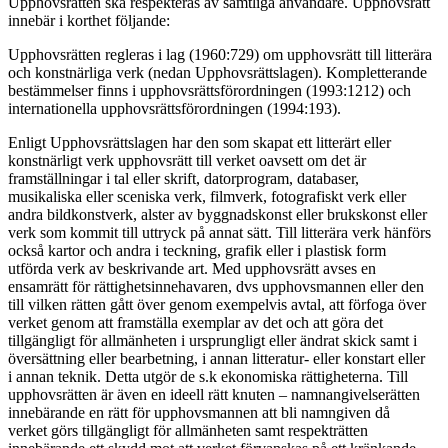
Upphovsrätten ska respekteras av samtliga användare. Upphovsrätt
innebär i korthet följande:
Upphovsrätten regleras i lag (1960:729) om upphovsrätt till litterära
och konstnärliga verk (nedan Upphovsrättslagen). Kompletterande
bestämmelser finns i upphovsrättsförordningen (1993:1212) och
internationella upphovsrättsförordningen (1994:193).
Enligt Upphovsrättslagen har den som skapat ett litterärt eller
konstnärligt verk upphovsrätt till verket oavsett om det är
framställningar i tal eller skrift, datorprogram, databaser,
musikaliska eller sceniska verk, filmverk, fotografiskt verk eller
andra bildkonstverk, alster av byggnadskonst eller brukskonst eller
verk som kommit till uttryck på annat sätt. Till litterära verk hänförs
också kartor och andra i teckning, grafik eller i plastisk form
utförda verk av beskrivande art. Med upphovsrätt avses en
ensamrätt för rättighetsinnehavaren, dvs upphovsmannen eller den
till vilken rätten gått över genom exempelvis avtal, att förfoga över
verket genom att framställa exemplar av det och att göra det
tillgängligt för allmänheten i ursprungligt eller ändrat skick samt i
översättning eller bearbetning, i annan litteratur- eller konstart eller
i annan teknik. Detta utgör de s.k ekonomiska rättigheterna. Till
upphovsrätten är även en ideell rätt knuten – namnangivelserätten
innebärande en rätt för upphovsmannen att bli namngiven då
verket görs tillgängligt för allmänheten samt respekträtten