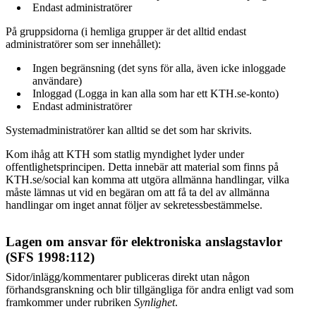
Endast administratörer
På gruppsidorna (i hemliga grupper är det alltid endast
administratörer som ser innehållet):
Ingen begränsning (det syns för alla, även icke inloggade
användare)
Inloggad (Logga in kan alla som har ett KTH.se-konto)
Endast administratörer
Systemadministratörer kan alltid se det som har skrivits.
Kom ihåg att KTH som statlig myndighet lyder under
offentlighetsprincipen. Detta innebär att material som finns på
KTH.se/social kan komma att utgöra allmänna handlingar, vilka
måste lämnas ut vid en begäran om att få ta del av allmänna
handlingar om inget annat följer av sekretessbestämmelse.
Lagen om ansvar för elektroniska anslagstavlor
(SFS 1998:112)
Sidor/inlägg/kommentarer publiceras direkt utan någon
förhandsgranskning och blir tillgängliga för andra enligt vad som
framkommer under rubriken
Synlighet
.