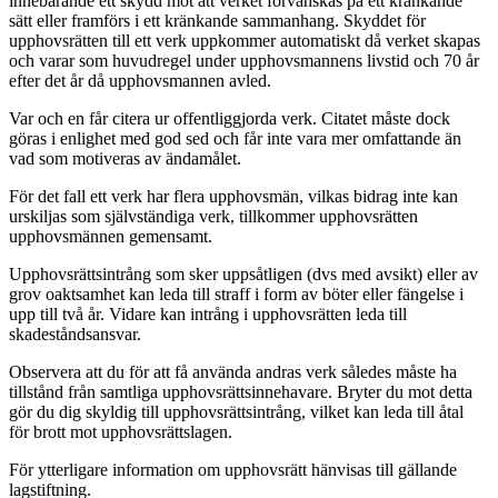
innebärande ett skydd mot att verket förvanskas på ett kränkande
sätt eller framförs i ett kränkande sammanhang. Skyddet för
upphovsrätten till ett verk uppkommer automatiskt då verket skapas
och varar som huvudregel under upphovsmannens livstid och 70 år
efter det år då upphovsmannen avled.
Var och en får citera ur offentliggjorda verk. Citatet måste dock
göras i enlighet med god sed och får inte vara mer omfattande än
vad som motiveras av ändamålet.
För det fall ett verk har flera upphovsmän, vilkas bidrag inte kan
urskiljas som självständiga verk, tillkommer upphovsrätten
upphovsmännen gemensamt.
Upphovsrättsintrång som sker uppsåtligen (dvs med avsikt) eller av
grov oaktsamhet kan leda till straff i form av böter eller fängelse i
upp till två år. Vidare kan intrång i upphovsrätten leda till
skadeståndsansvar.
Observera att du för att få använda andras verk således måste ha
tillstånd från samtliga upphovsrättsinnehavare. Bryter du mot detta
gör du dig skyldig till upphovsrättsintrång, vilket kan leda till åtal
för brott mot upphovsrättslagen.
För ytterligare information om upphovsrätt hänvisas till gällande
lagstiftning.