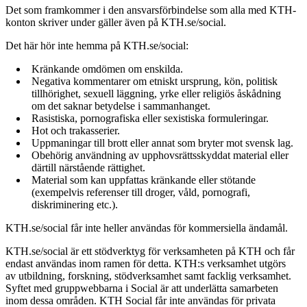
Det som framkommer i den ansvarsförbindelse som alla med KTH-
konton skriver under gäller även på KTH.se/social.
Det här hör inte hemma på KTH.se/social:
Kränkande omdömen om enskilda.
Negativa kommentarer om etniskt ursprung, kön, politisk
tillhörighet, sexuell läggning, yrke eller religiös åskådning
om det saknar betydelse i sammanhanget.
Rasistiska, pornografiska eller sexistiska formuleringar.
Hot och trakasserier.
Uppmaningar till brott eller annat som bryter mot svensk lag.
Obehörig användning av upphovsrättsskyddat material eller
därtill närstående rättighet.
Material som kan uppfattas kränkande eller stötande
(exempelvis referenser till droger, våld, pornografi,
diskriminering etc.).
KTH.se/social får inte heller användas för kommersiella ändamål.
KTH.se/social är ett stödverktyg för verksamheten på KTH och får
endast användas inom ramen för detta. KTH:s verksamhet utgörs
av utbildning, forskning, stödverksamhet samt facklig verksamhet.
Syftet med gruppwebbarna i Social är att underlätta samarbeten
inom dessa områden. KTH Social får inte användas för privata