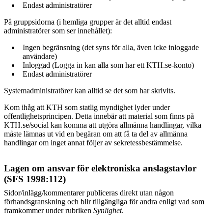
Endast administratörer
På gruppsidorna (i hemliga grupper är det alltid endast
administratörer som ser innehållet):
Ingen begränsning (det syns för alla, även icke inloggade
användare)
Inloggad (Logga in kan alla som har ett KTH.se-konto)
Endast administratörer
Systemadministratörer kan alltid se det som har skrivits.
Kom ihåg att KTH som statlig myndighet lyder under
offentlighetsprincipen. Detta innebär att material som finns på
KTH.se/social kan komma att utgöra allmänna handlingar, vilka
måste lämnas ut vid en begäran om att få ta del av allmänna
handlingar om inget annat följer av sekretessbestämmelse.
Lagen om ansvar för elektroniska anslagstavlor
(SFS 1998:112)
Sidor/inlägg/kommentarer publiceras direkt utan någon
förhandsgranskning och blir tillgängliga för andra enligt vad som
framkommer under rubriken
Synlighet
.