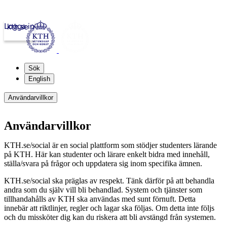
Logga in
kth.se
Sök
English
Användarvillkor
Användarvillkor
KTH.se/social är en social plattform som stödjer studenters lärande
på KTH. Här kan studenter och lärare enkelt bidra med innehåll,
ställa/svara på frågor och uppdatera sig inom specifika ämnen.
KTH.se/social ska präglas av respekt. Tänk därför på att behandla
andra som du själv vill bli behandlad. System och tjänster som
tillhandahålls av KTH ska användas med sunt förnuft. Detta
innebär att riktlinjer, regler och lagar ska följas. Om detta inte följs
och du missköter dig kan du riskera att bli avstängd från systemen.