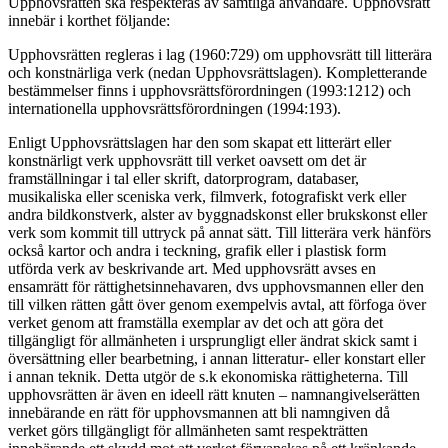
Upphovsrätten ska respekteras av samtliga användare. Upphovsrätt
innebär i korthet följande:
Upphovsrätten regleras i lag (1960:729) om upphovsrätt till litterära
och konstnärliga verk (nedan Upphovsrättslagen). Kompletterande
bestämmelser finns i upphovsrättsförordningen (1993:1212) och
internationella upphovsrättsförordningen (1994:193).
Enligt Upphovsrättslagen har den som skapat ett litterärt eller
konstnärligt verk upphovsrätt till verket oavsett om det är
framställningar i tal eller skrift, datorprogram, databaser,
musikaliska eller sceniska verk, filmverk, fotografiskt verk eller
andra bildkonstverk, alster av byggnadskonst eller brukskonst eller
verk som kommit till uttryck på annat sätt. Till litterära verk hänförs
också kartor och andra i teckning, grafik eller i plastisk form
utförda verk av beskrivande art. Med upphovsrätt avses en
ensamrätt för rättighetsinnehavaren, dvs upphovsmannen eller den
till vilken rätten gått över genom exempelvis avtal, att förfoga över
verket genom att framställa exemplar av det och att göra det
tillgängligt för allmänheten i ursprungligt eller ändrat skick samt i
översättning eller bearbetning, i annan litteratur- eller konstart eller
i annan teknik. Detta utgör de s.k ekonomiska rättigheterna. Till
upphovsrätten är även en ideell rätt knuten – namnangivelserätten
innebärande en rätt för upphovsmannen att bli namngiven då
verket görs tillgängligt för allmänheten samt respekträtten