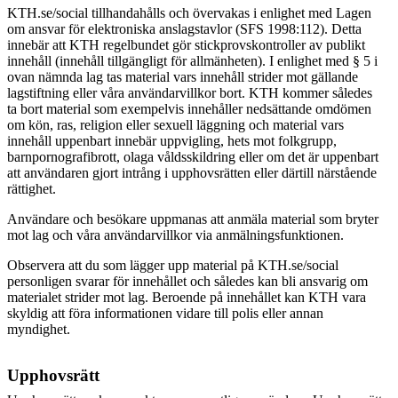
KTH.se/social tillhandahålls och övervakas i enlighet med Lagen
om ansvar för elektroniska anslagstavlor (SFS 1998:112). Detta
innebär att KTH regelbundet gör stickprovskontroller av publikt
innehåll (innehåll tillgängligt för allmänheten). I enlighet med § 5 i
ovan nämnda lag tas material vars innehåll strider mot gällande
lagstiftning eller våra användarvillkor bort.
KTH kommer således
ta bort material som exempelvis innehåller nedsättande omdömen
om kön, ras, religion eller sexuell läggning och material vars
innehåll uppenbart innebär uppvigling, hets mot folkgrupp,
barnpornografibrott, olaga våldsskildring eller om det är uppenbart
att användaren gjort intrång i upphovsrätten eller därtill närstående
rättighet.
Användare och besökare uppmanas att anmäla material som bryter
mot lag och våra användarvillkor via anmälningsfunktionen.
Observera att du som lägger upp material på KTH.se/social
personligen svarar för innehållet och således kan bli ansvarig om
materialet strider mot lag. Beroende på innehållet kan KTH vara
skyldig att föra informationen vidare till polis eller annan
myndighet.
Upphovsrätt