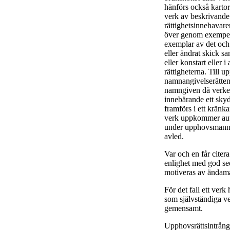
hänförs också kartor 
verk av beskrivande
rättighetsinnehavare
över genom exempelvi
exemplar av det och a
eller ändrat skick sa
eller konstart eller
rättigheterna. Till u
namnangivelserätten
namngiven då verket 
innebärande ett skyd
framförs i ett kränk
verk uppkommer aut
under upphovsmannen
avled.
Var och en får citera
enlighet med god se
motiveras av ändamå
För det fall ett verk
som självständiga 
gemensamt.
Upphovsrättsintrång