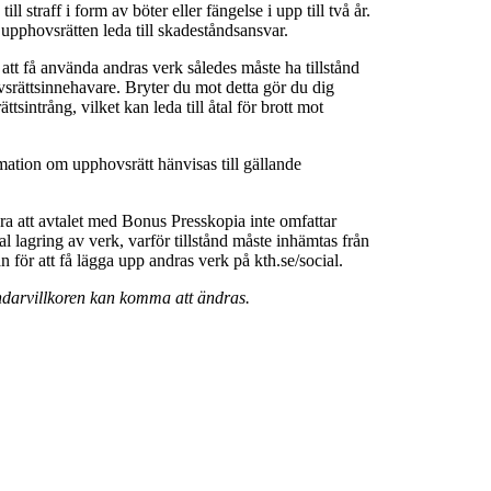
ll straff i form av böter eller fängelse i upp till två år.
 upphovsrätten leda till skadeståndsansvar.
 att få använda andras verk således måste ha tillstånd
srättsinnehavare. Bryter du mot detta gör du dig
ttsintrång, vilket kan leda till åtal för brott mot
rmation om upphovsrätt hänvisas till gällande
a att avtalet med Bonus Presskopia inte omfattar
al lagring av verk, varför tillstånd måste inhämtas från
för att få lägga upp andras verk på kth.se/social.
darvillkoren kan komma att ändras.