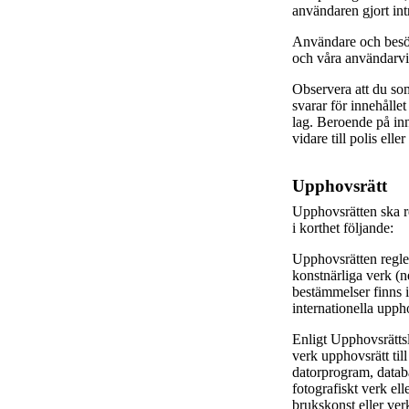
användaren gjort intr
Användare och besök
och våra användarvi
Observera att du so
svarar för innehålle
lag. Beroende på in
vidare till polis ell
Upphovsrätt
Upphovsrätten ska r
i korthet följande:
Upphovsrätten regler
konstnärliga verk (
bestämmelser finns 
internationella upp
Enligt Upphovsrättsla
verk upphovsrätt till 
datorprogram, databa
fotografiskt verk el
brukskonst eller verk