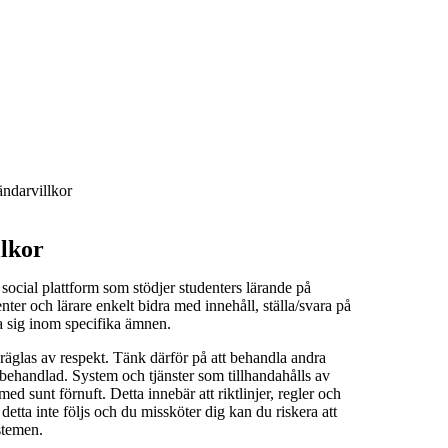
ndarvillkor
lkor
social plattform som stödjer studenters lärande på
er och lärare enkelt bidra med innehåll, ställa/svara på
a sig inom specifika ämnen.
äglas av respekt. Tänk därför på att behandla andra
i behandlad. System och tjänster som tillhandahålls av
 sunt förnuft. Detta innebär att riktlinjer, regler och
detta inte följs och du missköter dig kan du riskera att
stemen.