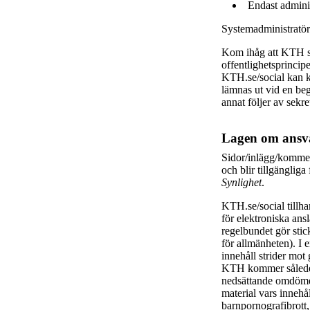
Endast adminis
Systemadministratöre
Kom ihåg att KTH s
offentlighetsprincip
KTH.se/social kan k
lämnas ut vid en beg
annat följer av sekr
Lagen om ansva
Sidor/inlägg/kommen
och blir tillgängli
Synlighet
.
KTH.se/social tillh
för elektroniska an
regelbundet gör stick
för allmänheten). I 
innehåll strider mot 
KTH kommer således 
nedsättande omdömen
material vars innehå
barnpornografibrott,