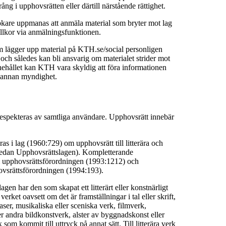
ång i upphovsrätten eller därtill närstående rättighet.
are uppmanas att anmäla material som bryter mot lag
llkor via anmälningsfunktionen.
m lägger upp material på KTH.se/social personligen
t och således kan bli ansvarig om materialet strider mot
nehållet kan KTH vara skyldig att föra informationen
er annan myndighet.
espekteras av samtliga användare. Upphovsrätt innebär
as i lag (1960:729) om upphovsrätt till litterära och
nedan Upphovsrättslagen). Kompletterande
i upphovsrättsförordningen (1993:1212) och
hovsrättsförordningen (1994:193).
gen har den som skapat ett litterärt eller konstnärligt
verket oavsett om det är framställningar i tal eller skrift,
ser, musikaliska eller sceniska verk, filmverk,
ler andra bildkonstverk, alster av byggnadskonst eller
 som kommit till uttryck på annat sätt. Till litterära verk