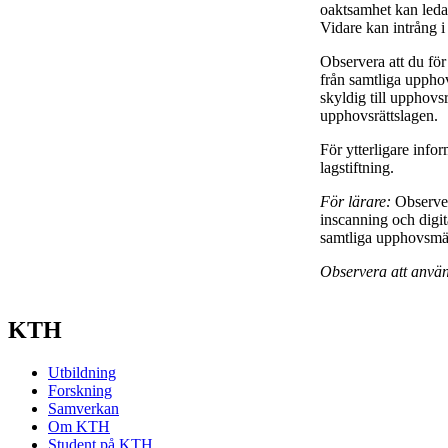
oaktsamhet kan leda ti
Vidare kan intrång i
Observera att du för
från samtliga upphov
skyldig till upphovsrä
upphovsrättslagen.
För ytterligare info
lagstiftning.
För lärare:
Observer
inscanning och digit
samtliga upphovsmän 
Observera att använ
KTH
Utbildning
Forskning
Samverkan
Om KTH
Student på KTH