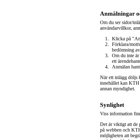
Anmälningar oc
Om du ser sidor/inl
användarvillkor, anm
Klicka på "An
Förklara/motiv
bedömning av
Om du inte är
ett ärendehant
Anmälan hante
När ett inlägg döljs
innehållet kan KTH va
annan myndighet.
Synlighet
Viss information fi
Det är viktigt att de
på webben och KTH s
möjligheten att beg