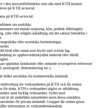
 i den ansvarsförbindelse som alla med KTH-konton
 även på KTH.se/social.
mma på KTH.se/social:
dömen om enskilda.
ntarer om etniskt ursprung, kön, politisk tillhörighet,
ng, yrke eller religiös åskådning om det saknar betydelse i
t.
rnografiska eller sexistiska formuleringar.
serier.
ll brott eller annat som bryter mot svensk lag.
dning av upphovsrättsskyddat material eller därtill
ighet.
an uppfattas kränkande eller stötande (exempelvis referenser
ld, pornografi, diskriminering etc.).
nte heller användas för kommersiella ändamål.
t stödverktyg för verksamheten på KTH och får endast
 för detta. KTH:s verksamhet utgörs av utbildning,
samhet samt facklig verksamhet. Syftet med
ial är att underlätta samarbeten inom dessa områden.
 användas för privata ändamål. Grupper får endast göras
åller information av verksamhetskaraktär.