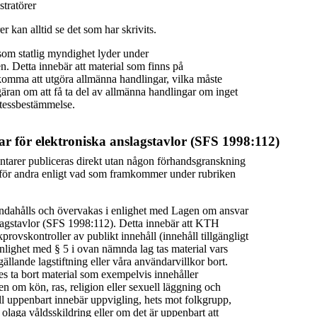
tratörer
r kan alltid se det som har skrivits.
om statlig myndighet lyder under
en. Detta innebär att material som finns på
omma att utgöra allmänna handlingar, vilka måste
äran om att få ta del av allmänna handlingar om inget
etessbestämmelse.
r för elektroniska anslagstavlor (SFS 1998:112)
tarer publiceras direkt utan någon förhandsgranskning
ga för andra enligt vad som framkommer under rubriken
andahålls och övervakas i enlighet med Lagen om ansvar
slagstavlor (SFS 1998:112). Detta innebär att KTH
provskontroller av publikt innehåll (innehåll tillgängligt
enlighet med § 5 i ovan nämnda lag tas material vars
gällande lagstiftning eller våra användarvillkor bort.
ta bort material som exempelvis innehåller
 om kön, ras, religion eller sexuell läggning och
ll uppenbart innebär uppvigling, hets mot folkgrupp,
 olaga våldsskildring eller om det är uppenbart att