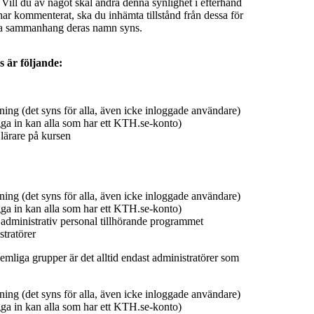
 Vill du av något skäl ändra denna synlighet i efterhand
ar kommenterat, ska du inhämta tillstånd från dessa för
ilka sammanhang deras namn syns.
s är följande:
ing (det syns för alla, även icke inloggade användare)
ga in kan alla som har ett KTH.se-konto)
lärare på kursen
ing (det syns för alla, även icke inloggade användare)
ga in kan alla som har ett KTH.se-konto)
 administrativ personal tillhörande programmet
tratörer
emliga grupper är det alltid endast administratörer som
ing (det syns för alla, även icke inloggade användare)
ga in kan alla som har ett KTH.se-konto)