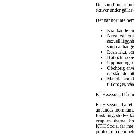
Det som framkommer
skriver under gäller
Det här hör inte he
Kränkande om
Negativa komme
sexuell läggni
sammanhange
Rasistiska, po
Hot och trakas
Uppmaningar ti
Obehörig använ
närstående rätt
Material som k
till droger, vå
KTH.se/social får i
KTH.se/social är et
användas inom ramen
forskning, stödverk
gruppwebbarna i Soc
KTH Social får inte
publika om de inneh