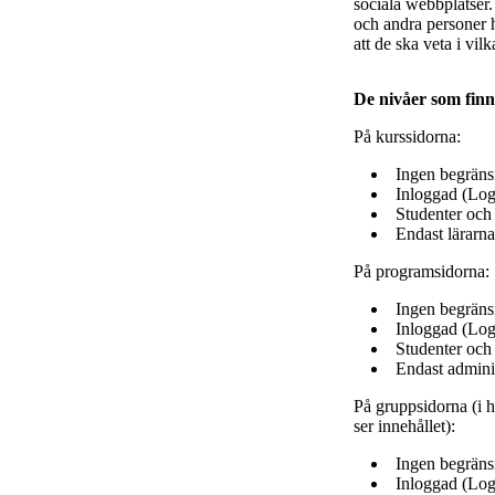
sociala webbplatser.
och andra personer h
att de ska veta i v
De nivåer som finn
På kurssidorna:
Ingen begränsn
Inloggad (Log
Studenter och 
Endast lärarna
På programsidorna:
Ingen begränsn
Inloggad (Log
Studenter och
Endast adminis
På gruppsidorna (i h
ser innehållet):
Ingen begränsn
Inloggad (Log