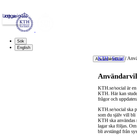
Logga in
kth.se
Sök
English
KTH
/
Social
/
Anvä
Användarvillkor
Användarvil
KTH.se/social är en 
KTH. Här kan student
frågor och uppdater
KTH.se/social ska pr
som du själv vill bl
KTH ska användas med
lagar ska följas. Om 
bli avstängd från sy