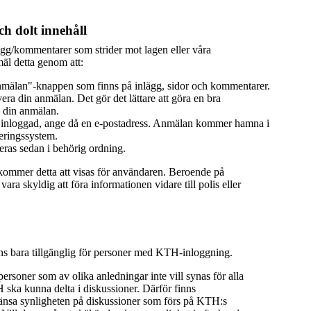
h dolt innehåll
ägg/kommentarer som strider mot lagen eller våra
äl detta genom att:
mälan"-knappen som finns på inlägg, sidor och kommentarer.
era din anmälan. Det gör det lättare att göra en bra
 din anmälan.
 inloggad, ange då en e-postadress. Anmälan kommer hamna i
eringssystem.
ras sedan i behörig ordning.
 kommer detta att visas för användaren. Beroende på
ra skyldig att föra informationen vidare till polis eller
nns bara tillgänglig för personer med KTH-inloggning.
 personer som av olika anledningar inte vill synas för alla
ka kunna delta i diskussioner. Därför finns
ränsa synligheten på diskussioner som förs på KTH:s