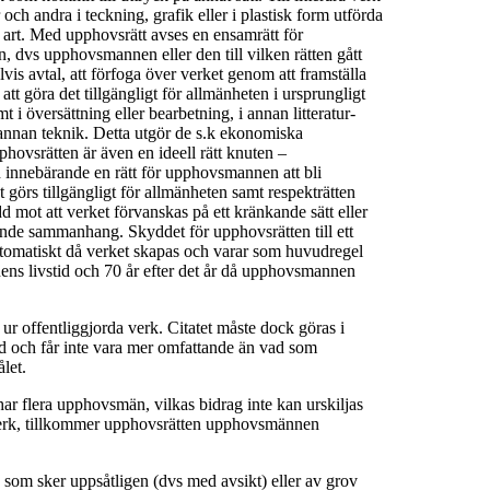
och andra i teckning, grafik eller i plastisk form utförda
 art. Med upphovsrätt avses en ensamrätt för
n, dvs upphovsmannen eller den till vilken rätten gått
s avtal, att förfoga över verket genom att framställa
tt göra det tillgängligt för allmänheten i ursprungligt
mt i översättning eller bearbetning, i annan litteratur-
 i annan teknik. Detta utgör de s.k ekonomiska
pphovsrätten är även en ideell rätt knuten –
 innebärande en rätt för upphovsmannen att bli
görs tillgängligt för allmänheten samt respekträtten
d mot att verket förvanskas på ett kränkande sätt eller
ande sammanhang. Skyddet för upphovsrätten till ett
omatiskt då verket skapas och varar som huvudregel
s livstid och 70 år efter det år då upphovsmannen
 ur offentliggjorda verk. Citatet måste dock göras i
d och får inte vara mer omfattande än vad som
let.
 har flera upphovsmän, vilkas bidrag inte kan urskiljas
verk, tillkommer upphovsrätten upphovsmännen
 som sker uppsåtligen (dvs med avsikt) eller av grov