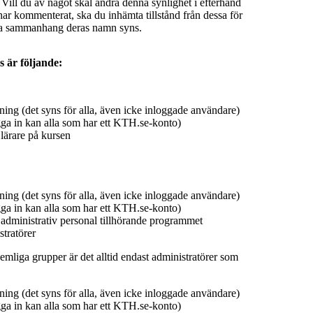
 Vill du av något skäl ändra denna synlighet i efterhand
ar kommenterat, ska du inhämta tillstånd från dessa för
ilka sammanhang deras namn syns.
s är följande:
ing (det syns för alla, även icke inloggade användare)
ga in kan alla som har ett KTH.se-konto)
lärare på kursen
ing (det syns för alla, även icke inloggade användare)
ga in kan alla som har ett KTH.se-konto)
 administrativ personal tillhörande programmet
tratörer
emliga grupper är det alltid endast administratörer som
ing (det syns för alla, även icke inloggade användare)
ga in kan alla som har ett KTH.se-konto)