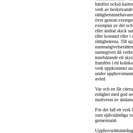
hänförs också kartor 
verk av beskrivande
rättighetsinnehavare
över genom exempelvi
exemplar av det och a
eller ändrat skick sa
eller konstart eller
rättigheterna. Till u
namnangivelserätten
namngiven då verket 
innebärande ett skyd
framförs i ett kränk
verk uppkommer aut
under upphovsmannen
avled.
Var och en får citera
enlighet med god se
motiveras av ändamå
För det fall ett verk
som självständiga 
gemensamt.
Upphovsrättsintrång