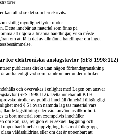
tratörer
r kan alltid se det som har skrivits.
om statlig myndighet lyder under
en. Detta innebär att material som finns på
omma att utgöra allmänna handlingar, vilka måste
äran om att få ta del av allmänna handlingar om inget
etessbestämmelse.
r för elektroniska anslagstavlor (SFS 1998:112)
tarer publiceras direkt utan någon förhandsgranskning
ga för andra enligt vad som framkommer under rubriken
andahålls och övervakas i enlighet med Lagen om ansvar
slagstavlor (SFS 1998:112). Detta innebär att KTH
provskontroller av publikt innehåll (innehåll tillgängligt
enlighet med § 5 i ovan nämnda lag tas material vars
gällande lagstiftning eller våra användarvillkor bort.
ta bort material som exempelvis innehåller
 om kön, ras, religion eller sexuell läggning och
ll uppenbart innebär uppvigling, hets mot folkgrupp,
 olaga våldsskildring eller om det är uppenbart att