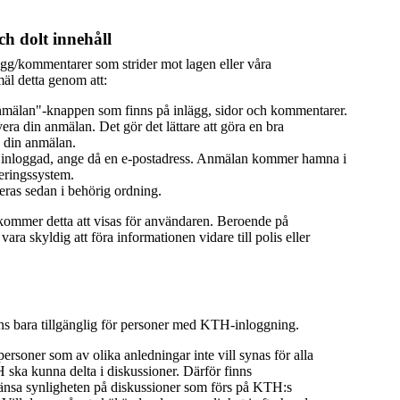
h dolt innehåll
ägg/kommentarer som strider mot lagen eller våra
äl detta genom att:
mälan"-knappen som finns på inlägg, sidor och kommentarer.
era din anmälan. Det gör det lättare att göra en bra
 din anmälan.
 inloggad, ange då en e-postadress. Anmälan kommer hamna i
eringssystem.
ras sedan i behörig ordning.
 kommer detta att visas för användaren. Beroende på
ra skyldig att föra informationen vidare till polis eller
nns bara tillgänglig för personer med KTH-inloggning.
 personer som av olika anledningar inte vill synas för alla
ka kunna delta i diskussioner. Därför finns
ränsa synligheten på diskussioner som förs på KTH:s