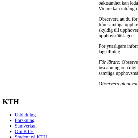
oaktsamhet kan leda ti
Vidare kan intrång i
Observera att du för
från samtliga upphov
skyldig till upphovsrä
upphovsrättslagen.
För ytterligare info
lagstiftning.
För lärare:
Observer
inscanning och digit
samtliga upphovsmän 
Observera att använ
KTH
Utbildning
Forskning
Samverkan
Om KTH
Student på KTH