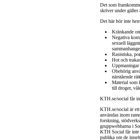
Det som framkommer
skriver under gäller
Det här hör inte he
Kränkande om
Negativa komme
sexuell läggni
sammanhange
Rasistiska, po
Hot och trakas
Uppmaningar ti
Obehörig använ
närstående rätt
Material som k
till droger, vå
KTH.se/social får i
KTH.se/social är et
användas inom ramen
forskning, stödverk
gruppwebbarna i Soc
KTH Social får inte
publika om de inneh