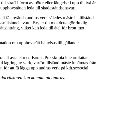
ll straff i form av böter eller fängelse i upp till två år.
 upphovsrätten leda till skadeståndsansvar.
 att få använda andras verk således måste ha tillstånd
srättsinnehavare. Bryter du mot detta gör du dig
ttsintrång, vilket kan leda till åtal för brott mot
rmation om upphovsrätt hänvisas till gällande
a att avtalet med Bonus Presskopia inte omfattar
al lagring av verk, varför tillstånd måste inhämtas från
för att få lägga upp andras verk på kth.se/social.
darvillkoren kan komma att ändras.