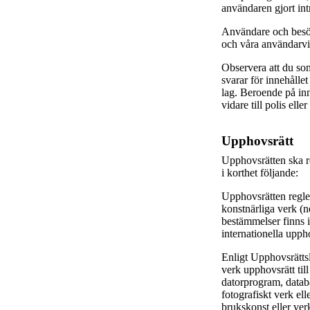
användaren gjort intr
Användare och besök
och våra användarvi
Observera att du so
svarar för innehålle
lag. Beroende på in
vidare till polis ell
Upphovsrätt
Upphovsrätten ska r
i korthet följande:
Upphovsrätten regler
konstnärliga verk (
bestämmelser finns 
internationella upp
Enligt Upphovsrättsla
verk upphovsrätt till 
datorprogram, databa
fotografiskt verk el
brukskonst eller verk