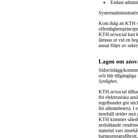
Endast adminis
Systemadministratöre
Kom ihåg att KTH s
offentlighetsprincip
KTH.se/social kan k
lämnas ut vid en beg
annat följer av sekr
Lagen om ansva
Sidor/inlägg/kommen
och blir tillgängli
Synlighet
.
KTH.se/social tillh
för elektroniska an
regelbundet gör stick
för allmänheten). I 
innehåll strider mot 
KTH kommer således 
nedsättande omdömen
material vars innehå
barnpornografibrott,