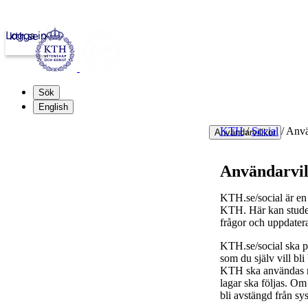
Logga in
kth.se
Sök
English
KTH
/
Social
/
Anvä
Användarvillkor
Användarvil
KTH.se/social är en 
KTH. Här kan student
frågor och uppdater
KTH.se/social ska pr
som du själv vill bl
KTH ska användas med
lagar ska följas. Om 
bli avstängd från sy