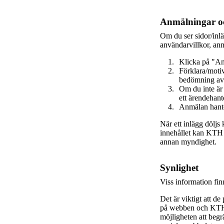
Anmälningar oc
Om du ser sidor/inl
användarvillkor, anm
Klicka på "An
Förklara/motiv
bedömning av
Om du inte är
ett ärendehant
Anmälan hante
När ett inlägg döljs
innehållet kan KTH va
annan myndighet.
Synlighet
Viss information fi
Det är viktigt att de
på webben och KTH s
möjligheten att beg