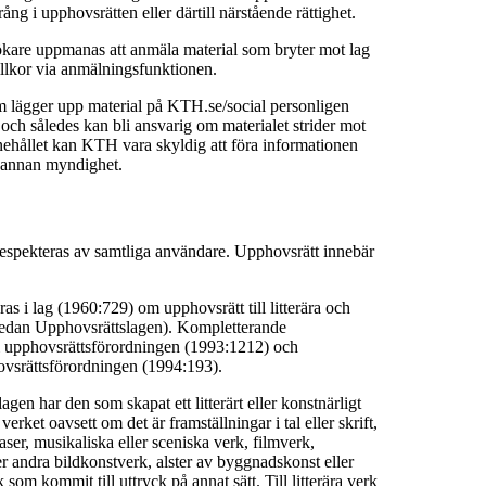
ång i upphovsrätten eller därtill närstående rättighet.
are uppmanas att anmäla material som bryter mot lag
llkor via anmälningsfunktionen.
m lägger upp material på KTH.se/social personligen
t och således kan bli ansvarig om materialet strider mot
nehållet kan KTH vara skyldig att föra informationen
er annan myndighet.
espekteras av samtliga användare. Upphovsrätt innebär
as i lag (1960:729) om upphovsrätt till litterära och
nedan Upphovsrättslagen). Kompletterande
i upphovsrättsförordningen (1993:1212) och
hovsrättsförordningen (1994:193).
gen har den som skapat ett litterärt eller konstnärligt
verket oavsett om det är framställningar i tal eller skrift,
ser, musikaliska eller sceniska verk, filmverk,
ler andra bildkonstverk, alster av byggnadskonst eller
 som kommit till uttryck på annat sätt. Till litterära verk