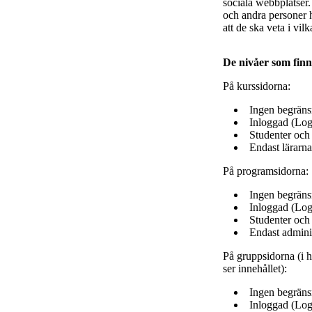
sociala webbplatser.
och andra personer h
att de ska veta i v
De nivåer som finn
På kurssidorna:
Ingen begränsn
Inloggad (Log
Studenter och 
Endast lärarna
På programsidorna:
Ingen begränsn
Inloggad (Log
Studenter och
Endast adminis
På gruppsidorna (i h
ser innehållet):
Ingen begränsn
Inloggad (Log