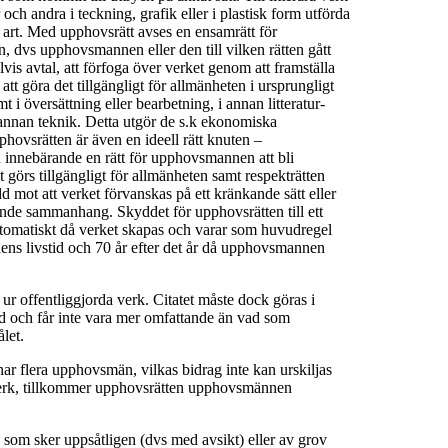
och andra i teckning, grafik eller i plastisk form utförda
 art. Med upphovsrätt avses en ensamrätt för
n, dvs upphovsmannen eller den till vilken rätten gått
s avtal, att förfoga över verket genom att framställa
tt göra det tillgängligt för allmänheten i ursprungligt
mt i översättning eller bearbetning, i annan litteratur-
 i annan teknik. Detta utgör de s.k ekonomiska
pphovsrätten är även en ideell rätt knuten –
 innebärande en rätt för upphovsmannen att bli
görs tillgängligt för allmänheten samt respekträtten
d mot att verket förvanskas på ett kränkande sätt eller
ande sammanhang. Skyddet för upphovsrätten till ett
omatiskt då verket skapas och varar som huvudregel
s livstid och 70 år efter det år då upphovsmannen
 ur offentliggjorda verk. Citatet måste dock göras i
d och får inte vara mer omfattande än vad som
let.
 har flera upphovsmän, vilkas bidrag inte kan urskiljas
verk, tillkommer upphovsrätten upphovsmännen
 som sker uppsåtligen (dvs med avsikt) eller av grov