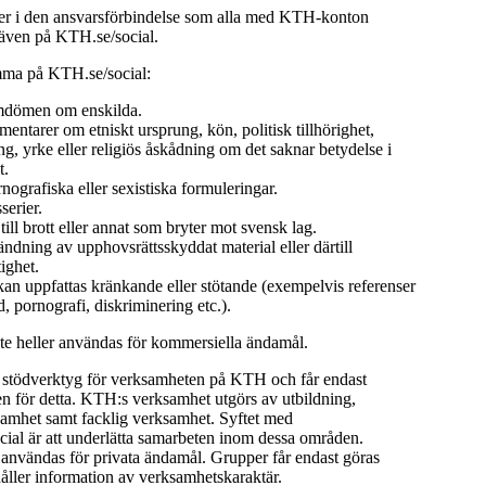
 i den ansvarsförbindelse som alla med KTH-konton
 även på KTH.se/social.
mma på KTH.se/social:
dömen om enskilda.
ntarer om etniskt ursprung, kön, politisk tillhörighet,
ng, yrke eller religiös åskådning om det saknar betydelse i
t.
rnografiska eller sexistiska formuleringar.
serier.
ll brott eller annat som bryter mot svensk lag.
dning av upphovsrättsskyddat material eller därtill
ighet.
an uppfattas kränkande eller stötande (exempelvis referenser
ld, pornografi, diskriminering etc.).
nte heller användas för kommersiella ändamål.
t stödverktyg för verksamheten på KTH och får endast
 för detta. KTH:s verksamhet utgörs av utbildning,
samhet samt facklig verksamhet. Syftet med
ial är att underlätta samarbeten inom dessa områden.
 användas för privata ändamål. Grupper får endast göras
åller information av verksamhetskaraktär.