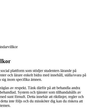
ndarvillkor
lkor
social plattform som stödjer studenters lärande på
er och lärare enkelt bidra med innehåll, ställa/svara på
a sig inom specifika ämnen.
äglas av respekt. Tänk därför på att behandla andra
i behandlad. System och tjänster som tillhandahålls av
 sunt förnuft. Detta innebär att riktlinjer, regler och
detta inte följs och du missköter dig kan du riskera att
stemen.