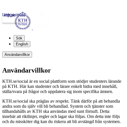
Logga in
kth.se
Sök
English
Användarvillkor
Användarvillkor
KTH.se/social är en social plattform som stödjer studenters lärande
på KTH. Här kan studenter och lärare enkelt bidra med innehåll,
ställa/svara på frågor och uppdatera sig inom specifika ämnen.
KTH.se/social ska präglas av respekt. Tänk därför på att behandla
andra som du själv vill bli behandlad. System och tjänster som
tillhandahålls av KTH ska användas med sunt förnuft. Detta
innebär att riktlinjer, regler och lagar ska följas. Om detta inte följs
och du missköter dig kan du riskera att bli avstängd från systemen.