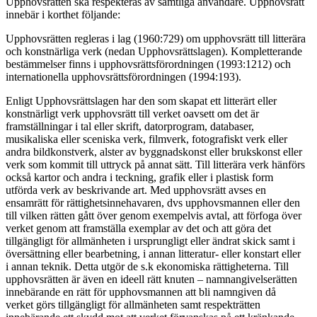
Upphovsrätten ska respekteras av samtliga användare. Upphovsrätt
innebär i korthet följande:
Upphovsrätten regleras i lag (1960:729) om upphovsrätt till litterära
och konstnärliga verk (nedan Upphovsrättslagen). Kompletterande
bestämmelser finns i upphovsrättsförordningen (1993:1212) och
internationella upphovsrättsförordningen (1994:193).
Enligt Upphovsrättslagen har den som skapat ett litterärt eller
konstnärligt verk upphovsrätt till verket oavsett om det är
framställningar i tal eller skrift, datorprogram, databaser,
musikaliska eller sceniska verk, filmverk, fotografiskt verk eller
andra bildkonstverk, alster av byggnadskonst eller brukskonst eller
verk som kommit till uttryck på annat sätt. Till litterära verk hänförs
också kartor och andra i teckning, grafik eller i plastisk form
utförda verk av beskrivande art. Med upphovsrätt avses en
ensamrätt för rättighetsinnehavaren, dvs upphovsmannen eller den
till vilken rätten gått över genom exempelvis avtal, att förfoga över
verket genom att framställa exemplar av det och att göra det
tillgängligt för allmänheten i ursprungligt eller ändrat skick samt i
översättning eller bearbetning, i annan litteratur- eller konstart eller
i annan teknik. Detta utgör de s.k ekonomiska rättigheterna. Till
upphovsrätten är även en ideell rätt knuten – namnangivelserätten
innebärande en rätt för upphovsmannen att bli namngiven då
verket görs tillgängligt för allmänheten samt respekträtten