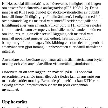
KTH.se/social tillhandahålls och övervakas i enlighet med Lagen
om ansvar för elektroniska anslagstavlor (SFS 1998:112). Detta
innebär att KTH regelbundet gör stickprovskontroller av publikt
innehåll (innehåll tillgängligt för allmänheten). I enlighet med § 5 i
ovan nämnda lag tas material vars innehåll strider mot gällande
lagstiftning eller våra användarvillkor bort.
KTH kommer således
ta bort material som exempelvis innehåller nedsättande omdömen
om kön, ras, religion eller sexuell läggning och material vars
innehåll uppenbart innebär uppvigling, hets mot folkgrupp,
barnpornografibrott, olaga våldsskildring eller om det är uppenbart
att användaren gjort intrång i upphovsrätten eller därtill närstående
rättighet.
Användare och besökare uppmanas att anmäla material som bryter
mot lag och våra användarvillkor via anmälningsfunktionen.
Observera att du som lägger upp material på KTH.se/social
personligen svarar för innehållet och således kan bli ansvarig om
materialet strider mot lag. Beroende på innehållet kan KTH vara
skyldig att föra informationen vidare till polis eller annan
myndighet.
Upphovsrätt