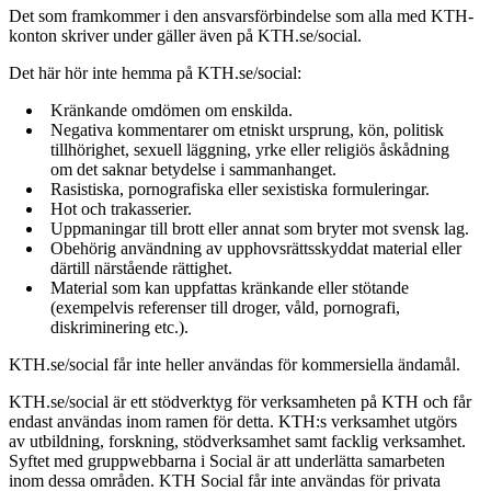
Det som framkommer i den ansvarsförbindelse som alla med KTH-
konton skriver under gäller även på KTH.se/social.
Det här hör inte hemma på KTH.se/social:
Kränkande omdömen om enskilda.
Negativa kommentarer om etniskt ursprung, kön, politisk
tillhörighet, sexuell läggning, yrke eller religiös åskådning
om det saknar betydelse i sammanhanget.
Rasistiska, pornografiska eller sexistiska formuleringar.
Hot och trakasserier.
Uppmaningar till brott eller annat som bryter mot svensk lag.
Obehörig användning av upphovsrättsskyddat material eller
därtill närstående rättighet.
Material som kan uppfattas kränkande eller stötande
(exempelvis referenser till droger, våld, pornografi,
diskriminering etc.).
KTH.se/social får inte heller användas för kommersiella ändamål.
KTH.se/social är ett stödverktyg för verksamheten på KTH och får
endast användas inom ramen för detta. KTH:s verksamhet utgörs
av utbildning, forskning, stödverksamhet samt facklig verksamhet.
Syftet med gruppwebbarna i Social är att underlätta samarbeten
inom dessa områden. KTH Social får inte användas för privata