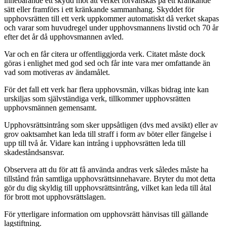
innebärande ett skydd mot att verket förvanskas på ett kränkande
sätt eller framförs i ett kränkande sammanhang. Skyddet för
upphovsrätten till ett verk uppkommer automatiskt då verket skapas
och varar som huvudregel under upphovsmannens livstid och 70 år
efter det år då upphovsmannen avled.
Var och en får citera ur offentliggjorda verk. Citatet måste dock
göras i enlighet med god sed och får inte vara mer omfattande än
vad som motiveras av ändamålet.
För det fall ett verk har flera upphovsmän, vilkas bidrag inte kan
urskiljas som självständiga verk, tillkommer upphovsrätten
upphovsmännen gemensamt.
Upphovsrättsintrång som sker uppsåtligen (dvs med avsikt) eller av
grov oaktsamhet kan leda till straff i form av böter eller fängelse i
upp till två år. Vidare kan intrång i upphovsrätten leda till
skadeståndsansvar.
Observera att du för att få använda andras verk således måste ha
tillstånd från samtliga upphovsrättsinnehavare. Bryter du mot detta
gör du dig skyldig till upphovsrättsintrång, vilket kan leda till åtal
för brott mot upphovsrättslagen.
För ytterligare information om upphovsrätt hänvisas till gällande
lagstiftning.