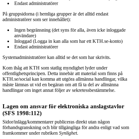
Endast administratörer
På gruppsidorna (i hemliga grupper är det alltid endast
administratörer som ser innehållet):
Ingen begränsning (det syns för alla, även icke inloggade
användare)
Inloggad (Logga in kan alla som har ett KTH.se-konto)
Endast administratörer
Systemadministratörer kan alltid se det som har skrivits.
Kom ihåg att KTH som statlig myndighet lyder under
offentlighetsprincipen. Detta innebär att material som finns på
KTH.se/social kan komma att utgöra allmänna handlingar, vilka
måste lämnas ut vid en begäran om att få ta del av allmänna
handlingar om inget annat följer av sekretessbestämmelse.
Lagen om ansvar för elektroniska anslagstavlor
(SFS 1998:112)
Sidor/inlägg/kommentarer publiceras direkt utan någon
förhandsgranskning och blir tillgängliga för andra enligt vad som
framkommer under rubriken
Synlighet
.