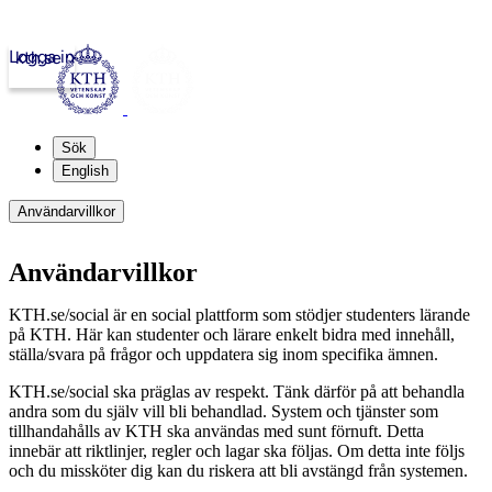
Logga in
kth.se
Sök
English
Användarvillkor
Användarvillkor
KTH.se/social är en social plattform som stödjer studenters lärande
på KTH. Här kan studenter och lärare enkelt bidra med innehåll,
ställa/svara på frågor och uppdatera sig inom specifika ämnen.
KTH.se/social ska präglas av respekt. Tänk därför på att behandla
andra som du själv vill bli behandlad. System och tjänster som
tillhandahålls av KTH ska användas med sunt förnuft. Detta
innebär att riktlinjer, regler och lagar ska följas. Om detta inte följs
och du missköter dig kan du riskera att bli avstängd från systemen.