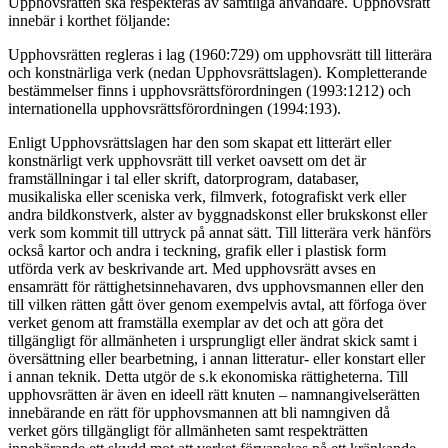
Upphovsrätten ska respekteras av samtliga användare. Upphovsrätt
innebär i korthet följande:
Upphovsrätten regleras i lag (1960:729) om upphovsrätt till litterära
och konstnärliga verk (nedan Upphovsrättslagen). Kompletterande
bestämmelser finns i upphovsrättsförordningen (1993:1212) och
internationella upphovsrättsförordningen (1994:193).
Enligt Upphovsrättslagen har den som skapat ett litterärt eller
konstnärligt verk upphovsrätt till verket oavsett om det är
framställningar i tal eller skrift, datorprogram, databaser,
musikaliska eller sceniska verk, filmverk, fotografiskt verk eller
andra bildkonstverk, alster av byggnadskonst eller brukskonst eller
verk som kommit till uttryck på annat sätt. Till litterära verk hänförs
också kartor och andra i teckning, grafik eller i plastisk form
utförda verk av beskrivande art. Med upphovsrätt avses en
ensamrätt för rättighetsinnehavaren, dvs upphovsmannen eller den
till vilken rätten gått över genom exempelvis avtal, att förfoga över
verket genom att framställa exemplar av det och att göra det
tillgängligt för allmänheten i ursprungligt eller ändrat skick samt i
översättning eller bearbetning, i annan litteratur- eller konstart eller
i annan teknik. Detta utgör de s.k ekonomiska rättigheterna. Till
upphovsrätten är även en ideell rätt knuten – namnangivelserätten
innebärande en rätt för upphovsmannen att bli namngiven då
verket görs tillgängligt för allmänheten samt respekträtten