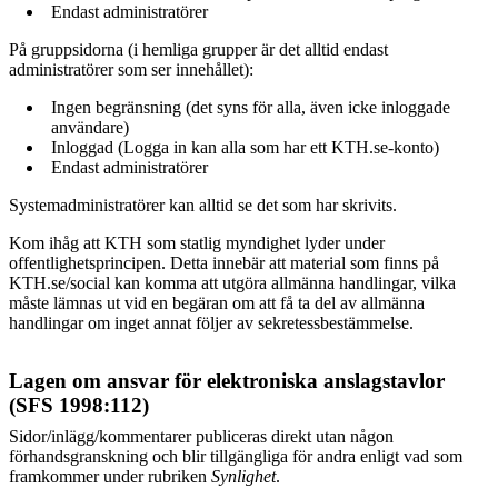
Endast administratörer
På gruppsidorna (i hemliga grupper är det alltid endast
administratörer som ser innehållet):
Ingen begränsning (det syns för alla, även icke inloggade
användare)
Inloggad (Logga in kan alla som har ett KTH.se-konto)
Endast administratörer
Systemadministratörer kan alltid se det som har skrivits.
Kom ihåg att KTH som statlig myndighet lyder under
offentlighetsprincipen. Detta innebär att material som finns på
KTH.se/social kan komma att utgöra allmänna handlingar, vilka
måste lämnas ut vid en begäran om att få ta del av allmänna
handlingar om inget annat följer av sekretessbestämmelse.
Lagen om ansvar för elektroniska anslagstavlor
(SFS 1998:112)
Sidor/inlägg/kommentarer publiceras direkt utan någon
förhandsgranskning och blir tillgängliga för andra enligt vad som
framkommer under rubriken
Synlighet
.