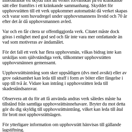
innebärande ett skydd mot att verket förvanskas på ett kränkande
sätt eller framförs i ett kränkande sammanhang. Skyddet för
upphovsrätten till ett verk uppkommer automatiskt då verket skapas
och varar som huvudregel under upphovsmannens livstid och 70 år
efter det år då upphovsmannen avled.
Var och en får citera ur offentliggjorda verk. Citatet måste dock
göras i enlighet med god sed och får inte vara mer omfattande än
vad som motiveras av ändamålet.
För det fall ett verk har flera upphovsmän, vilkas bidrag inte kan
urskiljas som självständiga verk, tillkommer upphovsrätten
upphovsmännen gemensamt.
Upphovsrättsintrång som sker uppsåtligen (dvs med avsikt) eller av
grov oaktsamhet kan leda till straff i form av böter eller fängelse i
upp till två år. Vidare kan intrång i upphovsrätten leda till
skadeståndsansvar.
Observera att du för att få använda andras verk således måste ha
tillstånd från samtliga upphovsrättsinnehavare. Bryter du mot detta
gör du dig skyldig till upphovsrättsintrång, vilket kan leda till åtal
för brott mot upphovsrättslagen.
För ytterligare information om upphovsrätt hänvisas till gällande
lagstiftning.