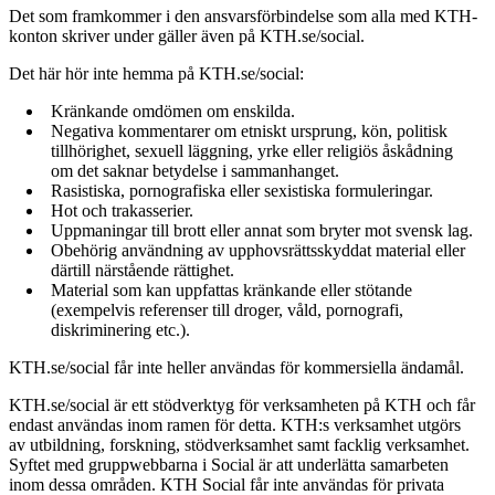
Det som framkommer i den ansvarsförbindelse som alla med KTH-
konton skriver under gäller även på KTH.se/social.
Det här hör inte hemma på KTH.se/social:
Kränkande omdömen om enskilda.
Negativa kommentarer om etniskt ursprung, kön, politisk
tillhörighet, sexuell läggning, yrke eller religiös åskådning
om det saknar betydelse i sammanhanget.
Rasistiska, pornografiska eller sexistiska formuleringar.
Hot och trakasserier.
Uppmaningar till brott eller annat som bryter mot svensk lag.
Obehörig användning av upphovsrättsskyddat material eller
därtill närstående rättighet.
Material som kan uppfattas kränkande eller stötande
(exempelvis referenser till droger, våld, pornografi,
diskriminering etc.).
KTH.se/social får inte heller användas för kommersiella ändamål.
KTH.se/social är ett stödverktyg för verksamheten på KTH och får
endast användas inom ramen för detta. KTH:s verksamhet utgörs
av utbildning, forskning, stödverksamhet samt facklig verksamhet.
Syftet med gruppwebbarna i Social är att underlätta samarbeten
inom dessa områden. KTH Social får inte användas för privata