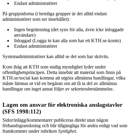
Endast administratörer
På gruppsidorna (i hemliga grupper är det alltid endast
administratörer som ser innehållet):
Ingen begränsning (det syns för alla, även icke inloggade
användare)
Inloggad (Logga in kan alla som har ett KTH.se-konto)
Endast administratörer
Systemadministratörer kan alltid se det som har skrivits.
Kom ihåg att KTH som statlig myndighet lyder under
offentlighetsprincipen. Detta innebär att material som finns på
KTH.se/social kan komma att utgöra allmänna handlingar, vilka
måste lämnas ut vid en begäran om att få ta del av allmänna
handlingar om inget annat följer av sekretessbestämmelse.
Lagen om ansvar för elektroniska anslagstavlor
(SFS 1998:112)
Sidor/inlägg/kommentarer publiceras direkt utan någon
förhandsgranskning och blir tillgängliga för andra enligt vad som
framkommer under rubriken
Synlighet
.