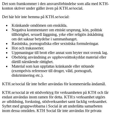
Det som framkommer i den ansvarsförbindelse som alla med KTH-
konton skriver under gäller även på KTH.se/social.
Det här hör inte hemma på KTH.se/social:
Kränkande omdömen om enskilda.
Negativa kommentarer om etniskt ursprung, kön, politisk
tillhörighet, sexuell läggning, yrke eller religiös åskådning
om det saknar betydelse i sammanhanget.
Rasistiska, pornografiska eller sexistiska formuleringar.
Hot och trakasserier.
Uppmaningar till brott eller annat som bryter mot svensk lag.
Obehörig användning av upphovsrättsskyddat material eller
därtill närstående rättighet.
Material som kan uppfattas kränkande eller stötande
(exempelvis referenser till droger, våld, pornografi,
diskriminering etc.).
KTH.se/social får inte heller användas för kommersiella ändamål.
KTH.se/social är ett stödverktyg för verksamheten på KTH och får
endast användas inom ramen för detta. KTH:s verksamhet utgörs
av utbildning, forskning, stödverksamhet samt facklig verksamhet.
Syftet med gruppwebbarna i Social är att underlätta samarbeten
inom dessa områden. KTH Social får inte användas för privata