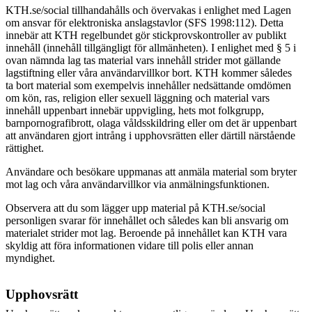
KTH.se/social tillhandahålls och övervakas i enlighet med Lagen
om ansvar för elektroniska anslagstavlor (SFS 1998:112). Detta
innebär att KTH regelbundet gör stickprovskontroller av publikt
innehåll (innehåll tillgängligt för allmänheten). I enlighet med § 5 i
ovan nämnda lag tas material vars innehåll strider mot gällande
lagstiftning eller våra användarvillkor bort.
KTH kommer således
ta bort material som exempelvis innehåller nedsättande omdömen
om kön, ras, religion eller sexuell läggning och material vars
innehåll uppenbart innebär uppvigling, hets mot folkgrupp,
barnpornografibrott, olaga våldsskildring eller om det är uppenbart
att användaren gjort intrång i upphovsrätten eller därtill närstående
rättighet.
Användare och besökare uppmanas att anmäla material som bryter
mot lag och våra användarvillkor via anmälningsfunktionen.
Observera att du som lägger upp material på KTH.se/social
personligen svarar för innehållet och således kan bli ansvarig om
materialet strider mot lag. Beroende på innehållet kan KTH vara
skyldig att föra informationen vidare till polis eller annan
myndighet.
Upphovsrätt