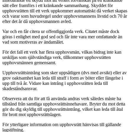
innebärande ett skydd mot att verket förvanskas på ett kränkande
sätt eller framförs i ett kränkande sammanhang. Skyddet för
upphovsrätten till ett verk uppkommer automatiskt då verket skapas
och varar som huvudregel under upphovsmannens livstid och 70 år
efter det år då upphovsmannen avled.
Var och en får citera ur offentliggjorda verk. Citatet måste dock
göras i enlighet med god sed och får inte vara mer omfattande än
vad som motiveras av ändamålet.
För det fall ett verk har flera upphovsmän, vilkas bidrag inte kan
urskiljas som självständiga verk, tillkommer upphovsrätten
upphovsmännen gemensamt.
Upphovsrättsintrång som sker uppsåtligen (dvs med avsikt) eller av
grov oaktsamhet kan leda till straff i form av böter eller fängelse i
upp till två år. Vidare kan intrång i upphovsrätten leda till
skadeståndsansvar.
Observera att du för att få använda andras verk således måste ha
tillstånd från samtliga upphovsrättsinnehavare. Bryter du mot detta
gör du dig skyldig till upphovsrättsintrång, vilket kan leda till åtal
för brott mot upphovsrättslagen.
För ytterligare information om upphovsrätt hänvisas till gällande
lagstiftning.