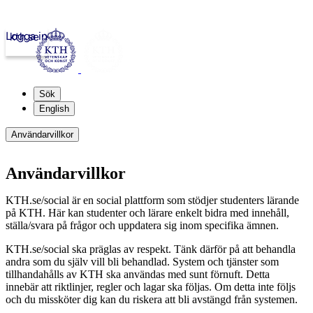
Logga in
kth.se
Sök
English
Användarvillkor
Användarvillkor
KTH.se/social är en social plattform som stödjer studenters lärande
på KTH. Här kan studenter och lärare enkelt bidra med innehåll,
ställa/svara på frågor och uppdatera sig inom specifika ämnen.
KTH.se/social ska präglas av respekt. Tänk därför på att behandla
andra som du själv vill bli behandlad. System och tjänster som
tillhandahålls av KTH ska användas med sunt förnuft. Detta
innebär att riktlinjer, regler och lagar ska följas. Om detta inte följs
och du missköter dig kan du riskera att bli avstängd från systemen.