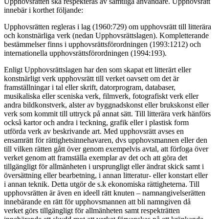
Upphovsrätten ska respekteras av samtliga användare. Upphovsrätt
innebär i korthet följande:
Upphovsrätten regleras i lag (1960:729) om upphovsrätt till litterära
och konstnärliga verk (nedan Upphovsrättslagen). Kompletterande
bestämmelser finns i upphovsrättsförordningen (1993:1212) och
internationella upphovsrättsförordningen (1994:193).
Enligt Upphovsrättslagen har den som skapat ett litterärt eller
konstnärligt verk upphovsrätt till verket oavsett om det är
framställningar i tal eller skrift, datorprogram, databaser,
musikaliska eller sceniska verk, filmverk, fotografiskt verk eller
andra bildkonstverk, alster av byggnadskonst eller brukskonst eller
verk som kommit till uttryck på annat sätt. Till litterära verk hänförs
också kartor och andra i teckning, grafik eller i plastisk form
utförda verk av beskrivande art. Med upphovsrätt avses en
ensamrätt för rättighetsinnehavaren, dvs upphovsmannen eller den
till vilken rätten gått över genom exempelvis avtal, att förfoga över
verket genom att framställa exemplar av det och att göra det
tillgängligt för allmänheten i ursprungligt eller ändrat skick samt i
översättning eller bearbetning, i annan litteratur- eller konstart eller
i annan teknik. Detta utgör de s.k ekonomiska rättigheterna. Till
upphovsrätten är även en ideell rätt knuten – namnangivelserätten
innebärande en rätt för upphovsmannen att bli namngiven då
verket görs tillgängligt för allmänheten samt respekträtten