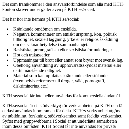
Det som framkommer i den ansvarsförbindelse som alla med KTH-
konton skriver under gäller även på KTH.se/social.
Det här hör inte hemma på KTH.se/social:
Kränkande omdömen om enskilda.
Negativa kommentarer om etniskt ursprung, kön, politisk
tillhörighet, sexuell läggning, yrke eller religiös åskådning
om det saknar betydelse i sammanhanget.
Rasistiska, pornografiska eller sexistiska formuleringar.
Hot och trakasserier.
Uppmaningar till brott eller annat som bryter mot svensk lag.
Obehörig användning av upphovsrättsskyddat material eller
därtill närstående rättighet.
Material som kan uppfattas kränkande eller stötande
(exempelvis referenser till droger, våld, pornografi,
diskriminering etc.).
KTH.se/social får inte heller användas för kommersiella ändamål.
KTH.se/social är ett stödverktyg för verksamheten på KTH och får
endast användas inom ramen för detta. KTH:s verksamhet utgörs
av utbildning, forskning, stödverksamhet samt facklig verksamhet.
Syftet med gruppwebbarna i Social är att underlätta samarbeten
inom dessa områden. KTH Social får inte användas för privata