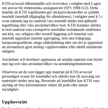
KTH.se/social tillhandahålls och övervakas i enlighet med Lagen
om ansvar för elektroniska anslagstavlor (SFS 1998:112). Detta
innebär att KTH regelbundet gör stickprovskontroller av publikt
innehåll (innehåll tillgängligt för allmänheten). I enlighet med § 5 i
ovan nämnda lag tas material vars innehåll strider mot gällande
lagstiftning eller våra användarvillkor bort.
KTH kommer således
ta bort material som exempelvis innehåller nedsättande omdömen
om kön, ras, religion eller sexuell läggning och material vars
innehåll uppenbart innebär uppvigling, hets mot folkgrupp,
barnpornografibrott, olaga våldsskildring eller om det är uppenbart
att användaren gjort intrång i upphovsrätten eller därtill närstående
rättighet.
Användare och besökare uppmanas att anmäla material som bryter
mot lag och våra användarvillkor via anmälningsfunktionen.
Observera att du som lägger upp material på KTH.se/social
personligen svarar för innehållet och således kan bli ansvarig om
materialet strider mot lag. Beroende på innehållet kan KTH vara
skyldig att föra informationen vidare till polis eller annan
myndighet.
Upphovsrätt