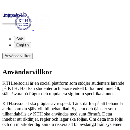
Logga in
kth.se
Sök
English
Användarvillkor
Användarvillkor
KTH.se/social är en social plattform som stödjer studenters lärande
på KTH. Här kan studenter och lärare enkelt bidra med innehåll,
ställa/svara på frågor och uppdatera sig inom specifika ämnen.
KTH.se/social ska präglas av respekt. Tänk därför på att behandla
andra som du själv vill bli behandlad. System och tjänster som
tillhandahålls av KTH ska användas med sunt förnuft. Detta
innebär att riktlinjer, regler och lagar ska följas. Om detta inte följs
och du missköter dig kan du riskera att bli avstängd från systemen.