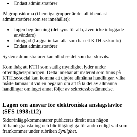
Endast administratörer
På gruppsidorna (i hemliga grupper är det alltid endast
administratörer som ser innehållet):
Ingen begränsning (det syns för alla, även icke inloggade
användare)
Inloggad (Logga in kan alla som har ett KTH.se-konto)
Endast administratörer
Systemadministratörer kan alltid se det som har skrivits.
Kom ihåg att KTH som statlig myndighet lyder under
offentlighetsprincipen. Detta innebär att material som finns på
KTH.se/social kan komma att utgöra allmänna handlingar, vilka
måste lämnas ut vid en begäran om att få ta del av allmänna
handlingar om inget annat följer av sekretessbestämmelse.
Lagen om ansvar för elektroniska anslagstavlor
(SFS 1998:112)
Sidor/inlägg/kommentarer publiceras direkt utan någon
förhandsgranskning och blir tillgängliga för andra enligt vad som
framkommer under rubriken
Synlighet
.