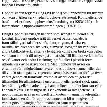
Upphovsrätten ska respekteras av samtliga användare. Upphovsrätt
innebär i korthet följande:
Upphovsrätten regleras i lag (1960:729) om upphovsrätt till litterära
och konstnärliga verk (nedan Upphovsrättslagen). Kompletterande
bestämmelser finns i upphovsrättsförordningen (1993:1212) och
internationella upphovsrättsförordningen (1994:193).
Enligt Upphovsrättslagen har den som skapat ett litterärt eller
konstnärligt verk upphovsrätt till verket oavsett om det är
framställningar i tal eller skrift, datorprogram, databaser,
musikaliska eller sceniska verk, filmverk, fotografiskt verk eller
andra bildkonstverk, alster av byggnadskonst eller brukskonst eller
verk som kommit till uttryck på annat sätt. Till litterära verk hänförs
också kartor och andra i teckning, grafik eller i plastisk form
utförda verk av beskrivande art. Med upphovsrätt avses en
ensamrätt för rättighetsinnehavaren, dvs upphovsmannen eller den
till vilken rätten gått över genom exempelvis avtal, att förfoga över
verket genom att framställa exemplar av det och att göra det
tillgängligt för allmänheten i ursprungligt eller ändrat skick samt i
översättning eller bearbetning, i annan litteratur- eller konstart eller
i annan teknik. Detta utgör de s.k ekonomiska rättigheterna. Till
upphovsrätten är även en ideell rätt knuten – namnangivelserätten
innebärande en rätt för upphovsmannen att bli namngiven då
verket görs tillgängligt för allmänheten samt respekträtten