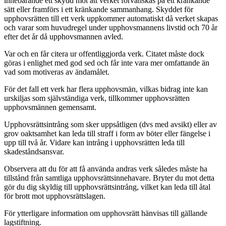
innebärande ett skydd mot att verket förvanskas på ett kränkande
sätt eller framförs i ett kränkande sammanhang. Skyddet för
upphovsrätten till ett verk uppkommer automatiskt då verket skapas
och varar som huvudregel under upphovsmannens livstid och 70 år
efter det år då upphovsmannen avled.
Var och en får citera ur offentliggjorda verk. Citatet måste dock
göras i enlighet med god sed och får inte vara mer omfattande än
vad som motiveras av ändamålet.
För det fall ett verk har flera upphovsmän, vilkas bidrag inte kan
urskiljas som självständiga verk, tillkommer upphovsrätten
upphovsmännen gemensamt.
Upphovsrättsintrång som sker uppsåtligen (dvs med avsikt) eller av
grov oaktsamhet kan leda till straff i form av böter eller fängelse i
upp till två år. Vidare kan intrång i upphovsrätten leda till
skadeståndsansvar.
Observera att du för att få använda andras verk således måste ha
tillstånd från samtliga upphovsrättsinnehavare. Bryter du mot detta
gör du dig skyldig till upphovsrättsintrång, vilket kan leda till åtal
för brott mot upphovsrättslagen.
För ytterligare information om upphovsrätt hänvisas till gällande
lagstiftning.