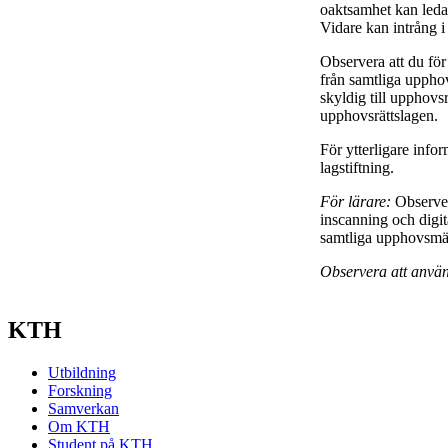
oaktsamhet kan leda ti
Vidare kan intrång i
Observera att du för
från samtliga upphov
skyldig till upphovsrä
upphovsrättslagen.
För ytterligare info
lagstiftning.
För lärare:
Observer
inscanning och digit
samtliga upphovsmän 
Observera att använ
KTH
Utbildning
Forskning
Samverkan
Om KTH
Student på KTH