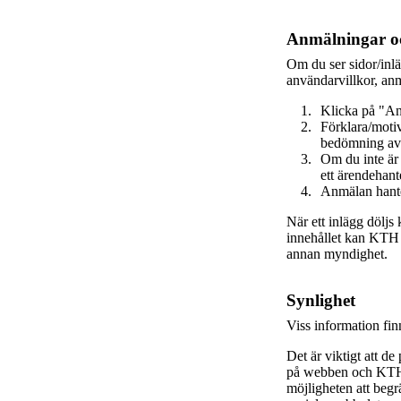
Anmälningar oc
Om du ser sidor/inl
användarvillkor, anm
Klicka på "An
Förklara/motiv
bedömning av
Om du inte är
ett ärendehant
Anmälan hante
När ett inlägg döljs
innehållet kan KTH va
annan myndighet.
Synlighet
Viss information fi
Det är viktigt att de
på webben och KTH s
möjligheten att beg