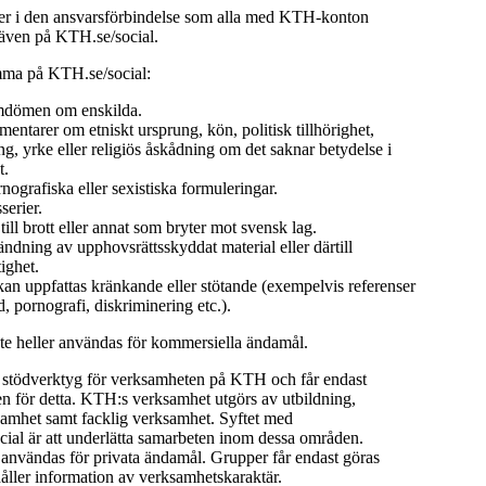
 i den ansvarsförbindelse som alla med KTH-konton
 även på KTH.se/social.
mma på KTH.se/social:
dömen om enskilda.
ntarer om etniskt ursprung, kön, politisk tillhörighet,
ng, yrke eller religiös åskådning om det saknar betydelse i
t.
rnografiska eller sexistiska formuleringar.
serier.
ll brott eller annat som bryter mot svensk lag.
dning av upphovsrättsskyddat material eller därtill
ighet.
an uppfattas kränkande eller stötande (exempelvis referenser
ld, pornografi, diskriminering etc.).
nte heller användas för kommersiella ändamål.
t stödverktyg för verksamheten på KTH och får endast
 för detta. KTH:s verksamhet utgörs av utbildning,
samhet samt facklig verksamhet. Syftet med
ial är att underlätta samarbeten inom dessa områden.
 användas för privata ändamål. Grupper får endast göras
åller information av verksamhetskaraktär.