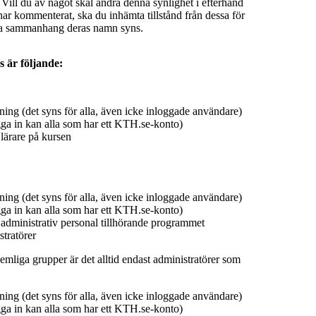
 Vill du av något skäl ändra denna synlighet i efterhand
ar kommenterat, ska du inhämta tillstånd från dessa för
ilka sammanhang deras namn syns.
s är följande:
ing (det syns för alla, även icke inloggade användare)
ga in kan alla som har ett KTH.se-konto)
lärare på kursen
ing (det syns för alla, även icke inloggade användare)
ga in kan alla som har ett KTH.se-konto)
 administrativ personal tillhörande programmet
tratörer
emliga grupper är det alltid endast administratörer som
ing (det syns för alla, även icke inloggade användare)
ga in kan alla som har ett KTH.se-konto)