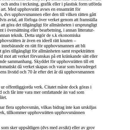
och andra i teckning, grafik eller i plastisk form utförda
 art. Med upphovsrätt avses en ensamrätt för
n, dvs upphovsmannen eller den till vilken rätten gått
s avtal, att förfoga över verket genom att framställa
tt göra det tillgängligt för allmänheten i ursprungligt
mt i översättning eller bearbetning, i annan litteratur-
 i annan teknik. Detta utgör de s.k ekonomiska
pphovsrätten är även en ideell rätt knuten –
 innebärande en rätt för upphovsmannen att bli
görs tillgängligt för allmänheten samt respekträtten
d mot att verket förvanskas på ett kränkande sätt eller
ande sammanhang. Skyddet för upphovsrätten till ett
omatiskt då verket skapas och varar som huvudregel
s livstid och 70 år efter det år då upphovsmannen
 ur offentliggjorda verk. Citatet måste dock göras i
d och får inte vara mer omfattande än vad som
let.
 har flera upphovsmän, vilkas bidrag inte kan urskiljas
verk, tillkommer upphovsrätten upphovsmännen
 som sker uppsåtligen (dvs med avsikt) eller av grov