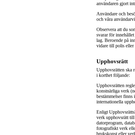
användaren gjort intr
Användare och besök
och våra användarvi
Observera att du so
svarar för innehålle
lag. Beroende på in
vidare till polis ell
Upphovsrätt
Upphovsrätten ska r
i korthet följande:
Upphovsrätten regler
konstnärliga verk (
bestämmelser finns 
internationella upp
Enligt Upphovsrättsla
verk upphovsrätt till 
datorprogram, databa
fotografiskt verk el
brukskonst eller verk