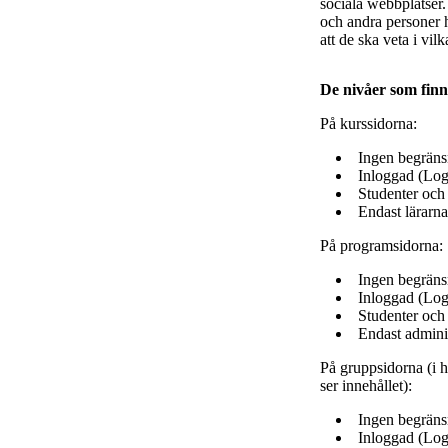
sociala webbplatser.
och andra personer h
att de ska veta i v
De nivåer som finn
På kurssidorna:
Ingen begränsn
Inloggad (Log
Studenter och 
Endast lärarna
På programsidorna:
Ingen begränsn
Inloggad (Log
Studenter och
Endast adminis
På gruppsidorna (i h
ser innehållet):
Ingen begränsn
Inloggad (Log