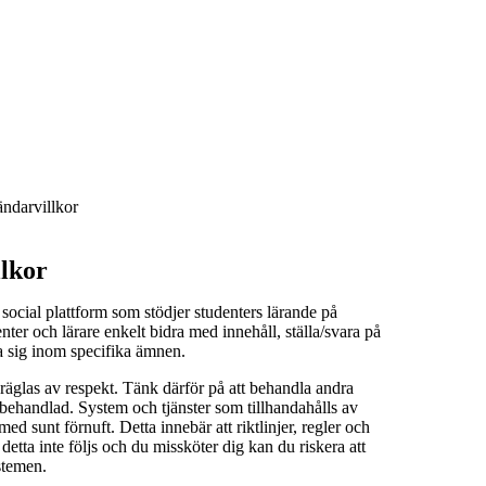
ndarvillkor
lkor
social plattform som stödjer studenters lärande på
er och lärare enkelt bidra med innehåll, ställa/svara på
a sig inom specifika ämnen.
äglas av respekt. Tänk därför på att behandla andra
i behandlad. System och tjänster som tillhandahålls av
 sunt förnuft. Detta innebär att riktlinjer, regler och
detta inte följs och du missköter dig kan du riskera att
stemen.