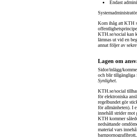
Endast adminis
Systemadministratöre
Kom ihåg att KTH s
offentlighetsprincip
KTH.se/social kan k
lämnas ut vid en beg
annat följer av sekr
Lagen om ansva
Sidor/inlägg/kommen
och blir tillgängli
Synlighet
.
KTH.se/social tillh
för elektroniska an
regelbundet gör stick
för allmänheten). I 
innehåll strider mot 
KTH kommer således 
nedsättande omdömen
material vars innehå
barnpornografibrott,