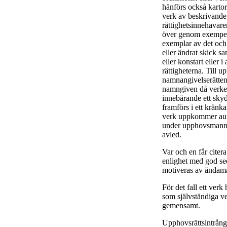
hänförs också kartor 
verk av beskrivande
rättighetsinnehavare
över genom exempelvi
exemplar av det och a
eller ändrat skick sa
eller konstart eller
rättigheterna. Till u
namnangivelserätten
namngiven då verket 
innebärande ett skyd
framförs i ett kränk
verk uppkommer aut
under upphovsmannen
avled.
Var och en får citera
enlighet med god se
motiveras av ändamå
För det fall ett verk
som självständiga 
gemensamt.
Upphovsrättsintrång