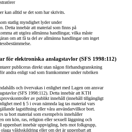
tratörer
r kan alltid se det som har skrivits.
om statlig myndighet lyder under
en. Detta innebär att material som finns på
omma att utgöra allmänna handlingar, vilka måste
äran om att få ta del av allmänna handlingar om inget
etessbestämmelse.
r för elektroniska anslagstavlor (SFS 1998:112)
tarer publiceras direkt utan någon förhandsgranskning
ga för andra enligt vad som framkommer under rubriken
andahålls och övervakas i enlighet med Lagen om ansvar
slagstavlor (SFS 1998:112). Detta innebär att KTH
provskontroller av publikt innehåll (innehåll tillgängligt
enlighet med § 5 i ovan nämnda lag tas material vars
gällande lagstiftning eller våra användarvillkor bort.
ta bort material som exempelvis innehåller
 om kön, ras, religion eller sexuell läggning och
ll uppenbart innebär uppvigling, hets mot folkgrupp,
 olaga våldsskildring eller om det är uppenbart att