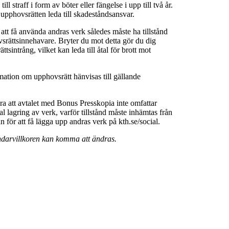
ll straff i form av böter eller fängelse i upp till två år.
 upphovsrätten leda till skadeståndsansvar.
 att få använda andras verk således måste ha tillstånd
srättsinnehavare. Bryter du mot detta gör du dig
ttsintrång, vilket kan leda till åtal för brott mot
rmation om upphovsrätt hänvisas till gällande
a att avtalet med Bonus Presskopia inte omfattar
al lagring av verk, varför tillstånd måste inhämtas från
för att få lägga upp andras verk på kth.se/social.
darvillkoren kan komma att ändras.