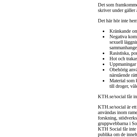
Det som framkommer
skriver under gäller
Det här hör inte he
Kränkande om
Negativa komme
sexuell läggni
sammanhange
Rasistiska, po
Hot och trakas
Uppmaningar ti
Obehörig använ
närstående rätt
Material som k
till droger, vå
KTH.se/social får i
KTH.se/social är et
användas inom ramen
forskning, stödverk
gruppwebbarna i Soc
KTH Social får inte
publika om de inneh