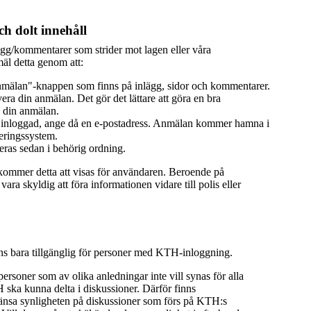
h dolt innehåll
ägg/kommentarer som strider mot lagen eller våra
äl detta genom att:
mälan"-knappen som finns på inlägg, sidor och kommentarer.
era din anmälan. Det gör det lättare att göra en bra
 din anmälan.
 inloggad, ange då en e-postadress. Anmälan kommer hamna i
eringssystem.
ras sedan i behörig ordning.
 kommer detta att visas för användaren. Beroende på
ra skyldig att föra informationen vidare till polis eller
nns bara tillgänglig för personer med KTH-inloggning.
 personer som av olika anledningar inte vill synas för alla
ka kunna delta i diskussioner. Därför finns
ränsa synligheten på diskussioner som förs på KTH:s