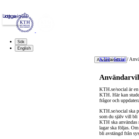
Logga in
kth.se
Sök
English
KTH
/
Social
/
Anvä
Användarvillkor
Användarvil
KTH.se/social är en 
KTH. Här kan student
frågor och uppdater
KTH.se/social ska pr
som du själv vill bl
KTH ska användas med
lagar ska följas. Om 
bli avstängd från sy