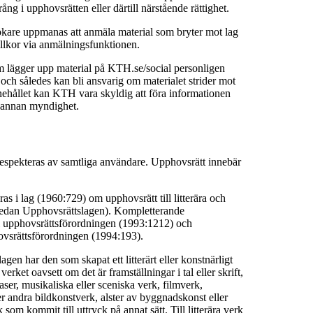
ång i upphovsrätten eller därtill närstående rättighet.
are uppmanas att anmäla material som bryter mot lag
llkor via anmälningsfunktionen.
m lägger upp material på KTH.se/social personligen
t och således kan bli ansvarig om materialet strider mot
nehållet kan KTH vara skyldig att föra informationen
er annan myndighet.
espekteras av samtliga användare. Upphovsrätt innebär
as i lag (1960:729) om upphovsrätt till litterära och
nedan Upphovsrättslagen). Kompletterande
i upphovsrättsförordningen (1993:1212) och
hovsrättsförordningen (1994:193).
gen har den som skapat ett litterärt eller konstnärligt
verket oavsett om det är framställningar i tal eller skrift,
ser, musikaliska eller sceniska verk, filmverk,
ler andra bildkonstverk, alster av byggnadskonst eller
 som kommit till uttryck på annat sätt. Till litterära verk