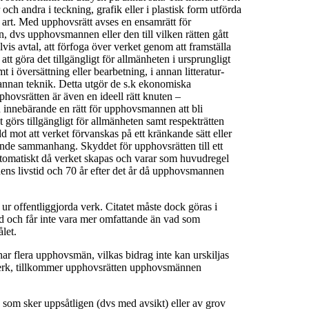
och andra i teckning, grafik eller i plastisk form utförda
 art. Med upphovsrätt avses en ensamrätt för
n, dvs upphovsmannen eller den till vilken rätten gått
s avtal, att förfoga över verket genom att framställa
tt göra det tillgängligt för allmänheten i ursprungligt
mt i översättning eller bearbetning, i annan litteratur-
 i annan teknik. Detta utgör de s.k ekonomiska
pphovsrätten är även en ideell rätt knuten –
 innebärande en rätt för upphovsmannen att bli
görs tillgängligt för allmänheten samt respekträtten
d mot att verket förvanskas på ett kränkande sätt eller
ande sammanhang. Skyddet för upphovsrätten till ett
omatiskt då verket skapas och varar som huvudregel
s livstid och 70 år efter det år då upphovsmannen
 ur offentliggjorda verk. Citatet måste dock göras i
d och får inte vara mer omfattande än vad som
let.
 har flera upphovsmän, vilkas bidrag inte kan urskiljas
verk, tillkommer upphovsrätten upphovsmännen
 som sker uppsåtligen (dvs med avsikt) eller av grov