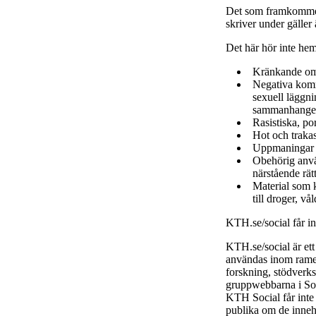
Det som framkommer
skriver under gäller
Det här hör inte he
Kränkande om
Negativa komme
sexuell läggni
sammanhange
Rasistiska, po
Hot och trakas
Uppmaningar ti
Obehörig använ
närstående rätt
Material som k
till droger, vå
KTH.se/social får i
KTH.se/social är et
användas inom ramen
forskning, stödverk
gruppwebbarna i Soc
KTH Social får inte
publika om de inneh