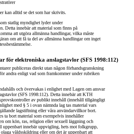
tratörer
r kan alltid se det som har skrivits.
om statlig myndighet lyder under
en. Detta innebär att material som finns på
omma att utgöra allmänna handlingar, vilka måste
äran om att få ta del av allmänna handlingar om inget
etessbestämmelse.
r för elektroniska anslagstavlor (SFS 1998:112)
tarer publiceras direkt utan någon förhandsgranskning
ga för andra enligt vad som framkommer under rubriken
andahålls och övervakas i enlighet med Lagen om ansvar
slagstavlor (SFS 1998:112). Detta innebär att KTH
provskontroller av publikt innehåll (innehåll tillgängligt
enlighet med § 5 i ovan nämnda lag tas material vars
gällande lagstiftning eller våra användarvillkor bort.
ta bort material som exempelvis innehåller
 om kön, ras, religion eller sexuell läggning och
ll uppenbart innebär uppvigling, hets mot folkgrupp,
 olaga våldsskildring eller om det är uppenbart att