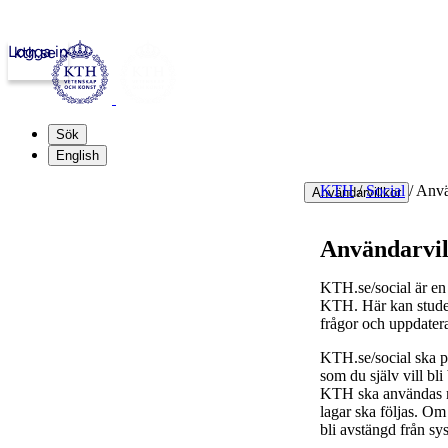
Logga in
kth.se
Sök
English
KTH
/
Social
/
Anvä
Användarvillkor
Användarvil
KTH.se/social är en 
KTH. Här kan student
frågor och uppdater
KTH.se/social ska pr
som du själv vill bl
KTH ska användas med
lagar ska följas. Om 
bli avstängd från sy