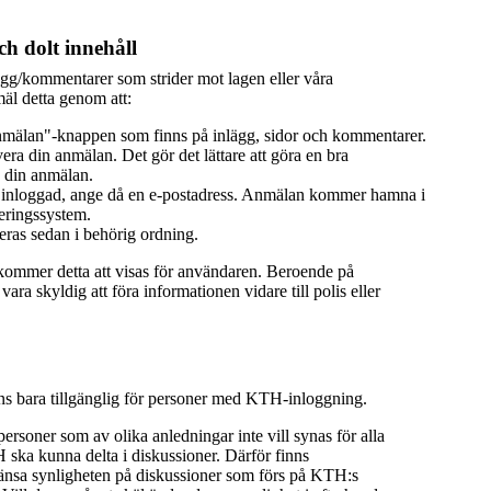
h dolt innehåll
ägg/kommentarer som strider mot lagen eller våra
äl detta genom att:
mälan"-knappen som finns på inlägg, sidor och kommentarer.
era din anmälan. Det gör det lättare att göra en bra
 din anmälan.
 inloggad, ange då en e-postadress. Anmälan kommer hamna i
eringssystem.
ras sedan i behörig ordning.
 kommer detta att visas för användaren. Beroende på
ra skyldig att föra informationen vidare till polis eller
nns bara tillgänglig för personer med KTH-inloggning.
 personer som av olika anledningar inte vill synas för alla
ka kunna delta i diskussioner. Därför finns
ränsa synligheten på diskussioner som förs på KTH:s