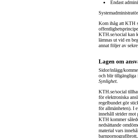
Endast adminis
Systemadministratöre
Kom ihåg att KTH s
offentlighetsprincip
KTH.se/social kan k
lämnas ut vid en beg
annat följer av sekr
Lagen om ansva
Sidor/inlägg/kommen
och blir tillgängli
Synlighet
.
KTH.se/social tillh
för elektroniska an
regelbundet gör stick
för allmänheten). I 
innehåll strider mot 
KTH kommer således 
nedsättande omdömen
material vars innehå
barnpornografibrott,