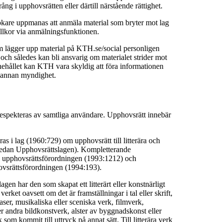
ång i upphovsrätten eller därtill närstående rättighet.
are uppmanas att anmäla material som bryter mot lag
llkor via anmälningsfunktionen.
m lägger upp material på KTH.se/social personligen
t och således kan bli ansvarig om materialet strider mot
nehållet kan KTH vara skyldig att föra informationen
er annan myndighet.
espekteras av samtliga användare. Upphovsrätt innebär
as i lag (1960:729) om upphovsrätt till litterära och
nedan Upphovsrättslagen). Kompletterande
i upphovsrättsförordningen (1993:1212) och
hovsrättsförordningen (1994:193).
gen har den som skapat ett litterärt eller konstnärligt
verket oavsett om det är framställningar i tal eller skrift,
ser, musikaliska eller sceniska verk, filmverk,
ler andra bildkonstverk, alster av byggnadskonst eller
 som kommit till uttryck på annat sätt. Till litterära verk