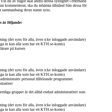
 Vill du av något skäl ändra denna synlighet i efterhand
ar kommenterat, ska du inhämta tillstånd från dessa för
ilka sammanhang deras namn syns.
s är följande:
ing (det syns för alla, även icke inloggade användare)
ga in kan alla som har ett KTH.se-konto)
lärare på kursen
ing (det syns för alla, även icke inloggade användare)
ga in kan alla som har ett KTH.se-konto)
 administrativ personal tillhörande programmet
tratörer
emliga grupper är det alltid endast administratörer som
ing (det syns för alla, även icke inloggade användare)
ga in kan alla som har ett KTH.se-konto)