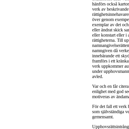
hänförs också kartor 
verk av beskrivande
rättighetsinnehavare
över genom exempelvi
exemplar av det och a
eller ändrat skick sa
eller konstart eller
rättigheterna. Till u
namnangivelserätten
namngiven då verket 
innebärande ett skyd
framförs i ett kränk
verk uppkommer aut
under upphovsmannen
avled.
Var och en får citera
enlighet med god se
motiveras av ändamå
För det fall ett verk
som självständiga 
gemensamt.
Upphovsrättsintrång