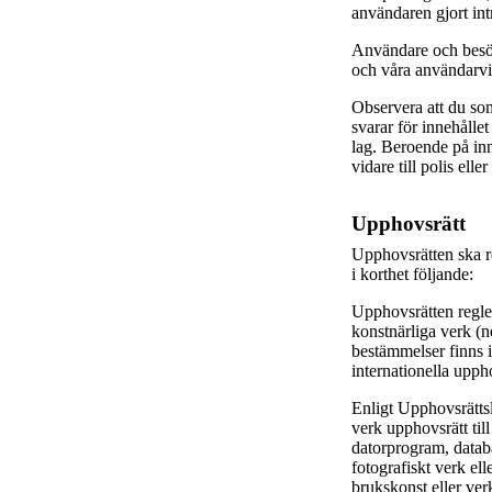
användaren gjort intr
Användare och besök
och våra användarvi
Observera att du so
svarar för innehålle
lag. Beroende på in
vidare till polis ell
Upphovsrätt
Upphovsrätten ska r
i korthet följande:
Upphovsrätten regler
konstnärliga verk (
bestämmelser finns 
internationella upp
Enligt Upphovsrättsla
verk upphovsrätt till 
datorprogram, databa
fotografiskt verk el
brukskonst eller verk