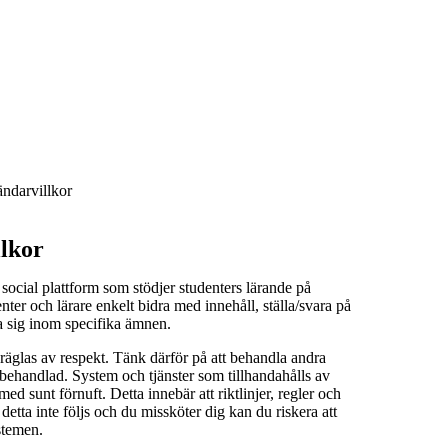
ndarvillkor
lkor
social plattform som stödjer studenters lärande på
er och lärare enkelt bidra med innehåll, ställa/svara på
a sig inom specifika ämnen.
äglas av respekt. Tänk därför på att behandla andra
i behandlad. System och tjänster som tillhandahålls av
 sunt förnuft. Detta innebär att riktlinjer, regler och
detta inte följs och du missköter dig kan du riskera att
stemen.