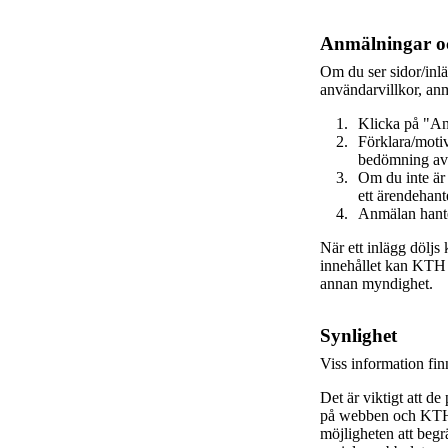
Anmälningar oc
Om du ser sidor/inl
användarvillkor, anm
Klicka på "An
Förklara/motiv
bedömning av
Om du inte är
ett ärendehant
Anmälan hante
När ett inlägg döljs
innehållet kan KTH va
annan myndighet.
Synlighet
Viss information fi
Det är viktigt att de
på webben och KTH s
möjligheten att beg