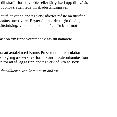
ll straff i form av böter eller fängelse i upp till två år.
 upphovsrätten leda till skadeståndsansvar.
 att få använda andras verk således måste ha tillstånd
srättsinnehavare. Bryter du mot detta gör du dig
ttsintrång, vilket kan leda till åtal för brott mot
rmation om upphovsrätt hänvisas till gällande
a att avtalet med Bonus Presskopia inte omfattar
al lagring av verk, varför tillstånd måste inhämtas från
för att få lägga upp andras verk på kth.se/social.
darvillkoren kan komma att ändras.