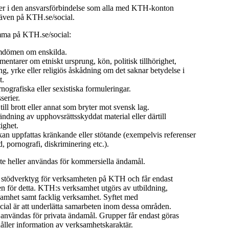
 i den ansvarsförbindelse som alla med KTH-konton
 även på KTH.se/social.
mma på KTH.se/social:
dömen om enskilda.
ntarer om etniskt ursprung, kön, politisk tillhörighet,
ng, yrke eller religiös åskådning om det saknar betydelse i
t.
rnografiska eller sexistiska formuleringar.
serier.
ll brott eller annat som bryter mot svensk lag.
dning av upphovsrättsskyddat material eller därtill
ighet.
an uppfattas kränkande eller stötande (exempelvis referenser
ld, pornografi, diskriminering etc.).
nte heller användas för kommersiella ändamål.
t stödverktyg för verksamheten på KTH och får endast
 för detta. KTH:s verksamhet utgörs av utbildning,
samhet samt facklig verksamhet. Syftet med
ial är att underlätta samarbeten inom dessa områden.
 användas för privata ändamål. Grupper får endast göras
åller information av verksamhetskaraktär.