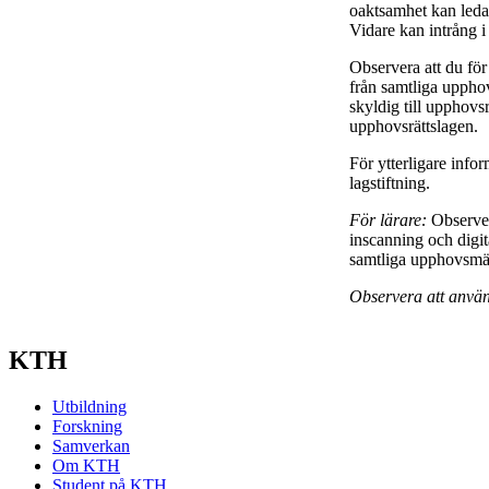
oaktsamhet kan leda ti
Vidare kan intrång i
Observera att du för
från samtliga upphov
skyldig till upphovsrä
upphovsrättslagen.
För ytterligare info
lagstiftning.
För lärare:
Observer
inscanning och digit
samtliga upphovsmän 
Observera att använ
KTH
Utbildning
Forskning
Samverkan
Om KTH
Student på KTH