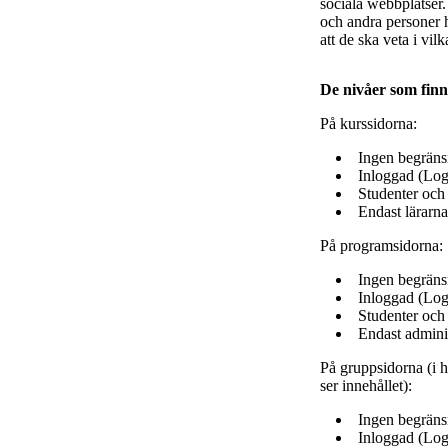
sociala webbplatser.
och andra personer h
att de ska veta i v
De nivåer som finn
På kurssidorna:
Ingen begränsn
Inloggad (Log
Studenter och 
Endast lärarna
På programsidorna:
Ingen begränsn
Inloggad (Log
Studenter och
Endast adminis
På gruppsidorna (i h
ser innehållet):
Ingen begränsn
Inloggad (Log