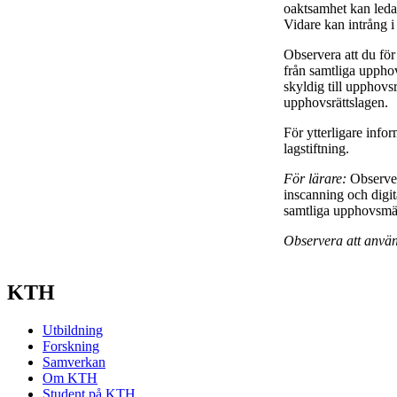
oaktsamhet kan leda ti
Vidare kan intrång i
Observera att du för
från samtliga upphov
skyldig till upphovsrä
upphovsrättslagen.
För ytterligare info
lagstiftning.
För lärare:
Observer
inscanning och digit
samtliga upphovsmän 
Observera att använ
KTH
Utbildning
Forskning
Samverkan
Om KTH
Student på KTH