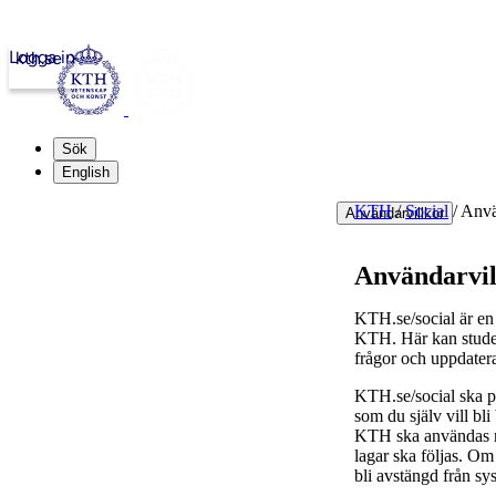
Logga in
kth.se
Sök
English
KTH
/
Social
/
Anvä
Användarvillkor
Användarvil
KTH.se/social är en 
KTH. Här kan student
frågor och uppdater
KTH.se/social ska pr
som du själv vill bl
KTH ska användas med
lagar ska följas. Om 
bli avstängd från sy