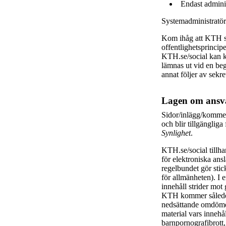
Endast adminis
Systemadministratöre
Kom ihåg att KTH s
offentlighetsprincip
KTH.se/social kan k
lämnas ut vid en beg
annat följer av sekr
Lagen om ansva
Sidor/inlägg/kommen
och blir tillgängli
Synlighet
.
KTH.se/social tillh
för elektroniska an
regelbundet gör stick
för allmänheten). I 
innehåll strider mot 
KTH kommer således 
nedsättande omdömen
material vars innehå
barnpornografibrott,