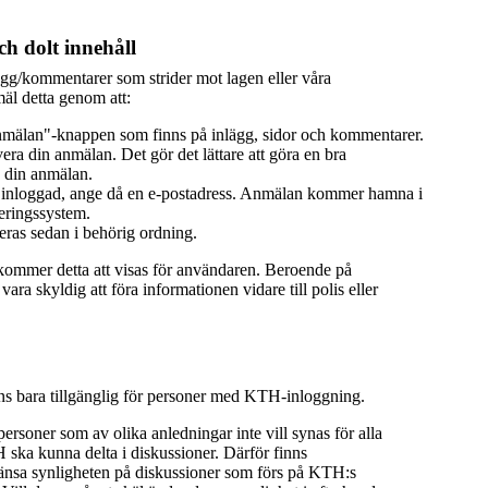
h dolt innehåll
ägg/kommentarer som strider mot lagen eller våra
äl detta genom att:
mälan"-knappen som finns på inlägg, sidor och kommentarer.
era din anmälan. Det gör det lättare att göra en bra
 din anmälan.
 inloggad, ange då en e-postadress. Anmälan kommer hamna i
eringssystem.
ras sedan i behörig ordning.
 kommer detta att visas för användaren. Beroende på
ra skyldig att föra informationen vidare till polis eller
nns bara tillgänglig för personer med KTH-inloggning.
 personer som av olika anledningar inte vill synas för alla
ka kunna delta i diskussioner. Därför finns
ränsa synligheten på diskussioner som förs på KTH:s