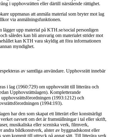
ång i upphovsrätten eller därtill närstående rättighet.
are uppmanas att anmäla material som bryter mot lag
llkor via anmälningsfunktionen.
m lägger upp material på KTH.se/social personligen
t och således kan bli ansvarig om materialet strider mot
nehållet kan KTH vara skyldig att föra informationen
er annan myndighet.
espekteras av samtliga användare. Upphovsrätt innebär
as i lag (1960:729) om upphovsrätt till litterära och
nedan Upphovsrättslagen). Kompletterande
i upphovsrättsförordningen (1993:1212) och
hovsrättsförordningen (1994:193).
gen har den som skapat ett litterärt eller konstnärligt
verket oavsett om det är framställningar i tal eller skrift,
ser, musikaliska eller sceniska verk, filmverk,
ler andra bildkonstverk, alster av byggnadskonst eller
 som kommit till uttryck på annat sätt. Till litterära verk