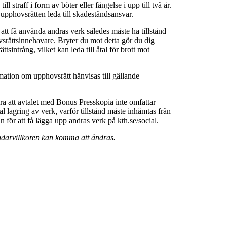
ll straff i form av böter eller fängelse i upp till två år.
 upphovsrätten leda till skadeståndsansvar.
 att få använda andras verk således måste ha tillstånd
srättsinnehavare. Bryter du mot detta gör du dig
ttsintrång, vilket kan leda till åtal för brott mot
rmation om upphovsrätt hänvisas till gällande
a att avtalet med Bonus Presskopia inte omfattar
al lagring av verk, varför tillstånd måste inhämtas från
för att få lägga upp andras verk på kth.se/social.
darvillkoren kan komma att ändras.