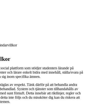
ndarvillkor
lkor
social plattform som stödjer studenters lärande på
er och lärare enkelt bidra med innehåll, ställa/svara på
a sig inom specifika ämnen.
äglas av respekt. Tänk därför på att behandla andra
i behandlad. System och tjänster som tillhandahålls av
 sunt förnuft. Detta innebär att riktlinjer, regler och
detta inte följs och du missköter dig kan du riskera att
stemen.