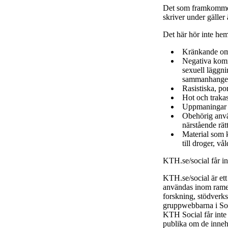
Det som framkommer
skriver under gäller
Det här hör inte he
Kränkande om
Negativa komme
sexuell läggni
sammanhange
Rasistiska, po
Hot och trakas
Uppmaningar ti
Obehörig använ
närstående rätt
Material som k
till droger, vå
KTH.se/social får i
KTH.se/social är et
användas inom ramen
forskning, stödverk
gruppwebbarna i Soc
KTH Social får inte
publika om de inneh