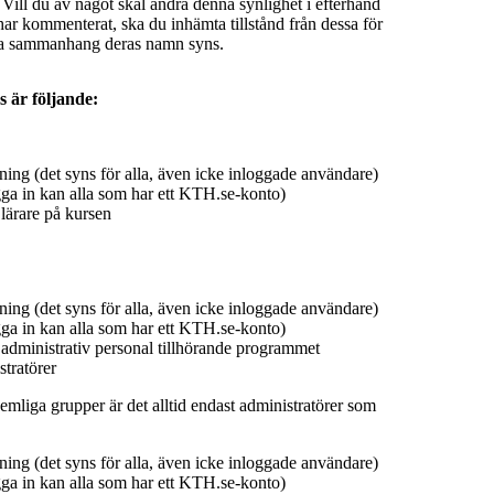
 Vill du av något skäl ändra denna synlighet i efterhand
ar kommenterat, ska du inhämta tillstånd från dessa för
ilka sammanhang deras namn syns.
s är följande:
ing (det syns för alla, även icke inloggade användare)
ga in kan alla som har ett KTH.se-konto)
lärare på kursen
ing (det syns för alla, även icke inloggade användare)
ga in kan alla som har ett KTH.se-konto)
 administrativ personal tillhörande programmet
tratörer
emliga grupper är det alltid endast administratörer som
ing (det syns för alla, även icke inloggade användare)
ga in kan alla som har ett KTH.se-konto)