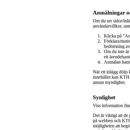
Anmälningar oc
Om du ser sidor/inl
användarvillkor, anm
Klicka på "An
Förklara/motiv
bedömning av
Om du inte är
ett ärendehant
Anmälan hante
När ett inlägg döljs
innehållet kan KTH va
annan myndighet.
Synlighet
Viss information fi
Det är viktigt att de
på webben och KTH s
möjligheten att beg