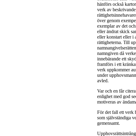
hänförs också kartor 
verk av beskrivande
rättighetsinnehavare
över genom exempelvi
exemplar av det och a
eller ändrat skick sa
eller konstart eller
rättigheterna. Till u
namnangivelserätten
namngiven då verket 
innebärande ett skyd
framförs i ett kränk
verk uppkommer aut
under upphovsmannen
avled.
Var och en får citera
enlighet med god se
motiveras av ändamå
För det fall ett verk
som självständiga 
gemensamt.
Upphovsrättsintrång