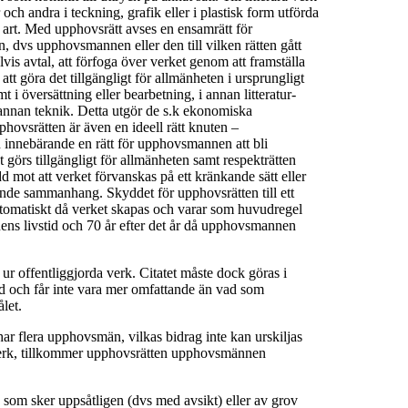
och andra i teckning, grafik eller i plastisk form utförda
 art. Med upphovsrätt avses en ensamrätt för
n, dvs upphovsmannen eller den till vilken rätten gått
s avtal, att förfoga över verket genom att framställa
tt göra det tillgängligt för allmänheten i ursprungligt
mt i översättning eller bearbetning, i annan litteratur-
 i annan teknik. Detta utgör de s.k ekonomiska
pphovsrätten är även en ideell rätt knuten –
 innebärande en rätt för upphovsmannen att bli
görs tillgängligt för allmänheten samt respekträtten
d mot att verket förvanskas på ett kränkande sätt eller
ande sammanhang. Skyddet för upphovsrätten till ett
omatiskt då verket skapas och varar som huvudregel
s livstid och 70 år efter det år då upphovsmannen
 ur offentliggjorda verk. Citatet måste dock göras i
d och får inte vara mer omfattande än vad som
let.
 har flera upphovsmän, vilkas bidrag inte kan urskiljas
verk, tillkommer upphovsrätten upphovsmännen
 som sker uppsåtligen (dvs med avsikt) eller av grov