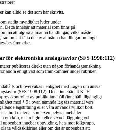
tratörer
r kan alltid se det som har skrivits.
om statlig myndighet lyder under
en. Detta innebär att material som finns på
omma att utgöra allmänna handlingar, vilka måste
äran om att få ta del av allmänna handlingar om inget
etessbestämmelse.
r för elektroniska anslagstavlor (SFS 1998:112)
tarer publiceras direkt utan någon förhandsgranskning
ga för andra enligt vad som framkommer under rubriken
andahålls och övervakas i enlighet med Lagen om ansvar
slagstavlor (SFS 1998:112). Detta innebär att KTH
provskontroller av publikt innehåll (innehåll tillgängligt
enlighet med § 5 i ovan nämnda lag tas material vars
gällande lagstiftning eller våra användarvillkor bort.
ta bort material som exempelvis innehåller
 om kön, ras, religion eller sexuell läggning och
ll uppenbart innebär uppvigling, hets mot folkgrupp,
 olaga våldsskildring eller om det är uppenbart att