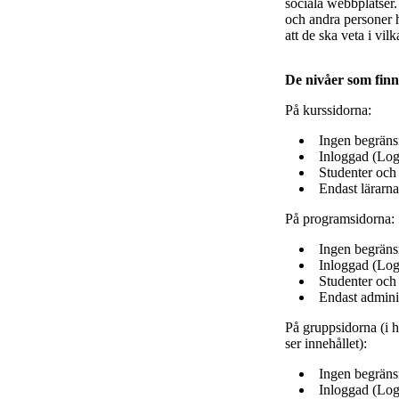
sociala webbplatser.
och andra personer h
att de ska veta i v
De nivåer som finn
På kurssidorna:
Ingen begränsn
Inloggad (Log
Studenter och 
Endast lärarna
På programsidorna:
Ingen begränsn
Inloggad (Log
Studenter och
Endast adminis
På gruppsidorna (i h
ser innehållet):
Ingen begränsn
Inloggad (Log