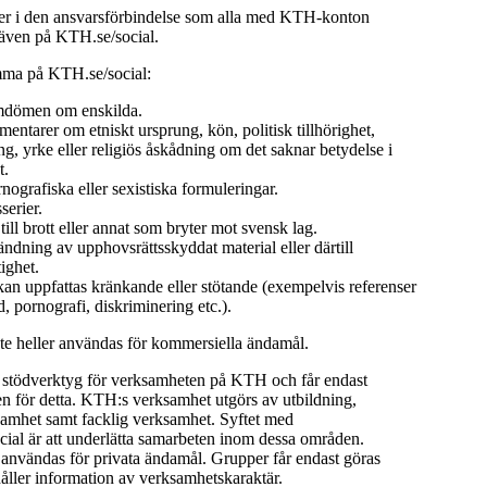
 i den ansvarsförbindelse som alla med KTH-konton
 även på KTH.se/social.
mma på KTH.se/social:
dömen om enskilda.
ntarer om etniskt ursprung, kön, politisk tillhörighet,
ng, yrke eller religiös åskådning om det saknar betydelse i
t.
rnografiska eller sexistiska formuleringar.
serier.
ll brott eller annat som bryter mot svensk lag.
dning av upphovsrättsskyddat material eller därtill
ighet.
an uppfattas kränkande eller stötande (exempelvis referenser
ld, pornografi, diskriminering etc.).
nte heller användas för kommersiella ändamål.
t stödverktyg för verksamheten på KTH och får endast
 för detta. KTH:s verksamhet utgörs av utbildning,
samhet samt facklig verksamhet. Syftet med
ial är att underlätta samarbeten inom dessa områden.
 användas för privata ändamål. Grupper får endast göras
åller information av verksamhetskaraktär.