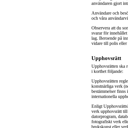
användaren gjort intr
Användare och besök
och våra användarvi
Observera att du so
svarar för innehålle
lag. Beroende på in
vidare till polis ell
Upphovsrätt
Upphovsrätten ska r
i korthet följande:
Upphovsrätten regler
konstnärliga verk (
bestämmelser finns 
internationella upp
Enligt Upphovsrättsla
verk upphovsrätt till 
datorprogram, databa
fotografiskt verk el
brukskonst eller verk