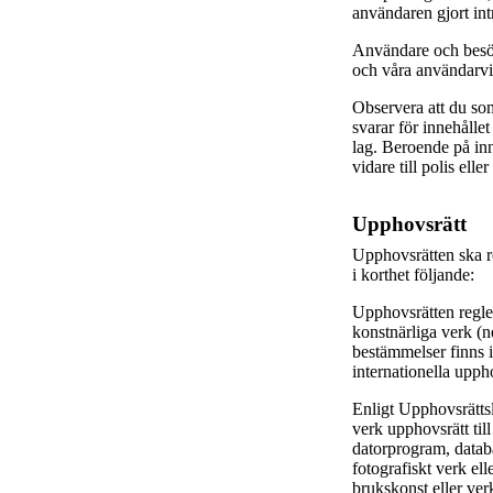
användaren gjort intr
Användare och besök
och våra användarvi
Observera att du so
svarar för innehålle
lag. Beroende på in
vidare till polis ell
Upphovsrätt
Upphovsrätten ska r
i korthet följande:
Upphovsrätten regler
konstnärliga verk (
bestämmelser finns 
internationella upp
Enligt Upphovsrättsla
verk upphovsrätt till 
datorprogram, databa
fotografiskt verk el
brukskonst eller verk