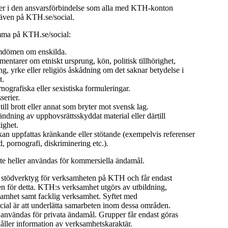
 i den ansvarsförbindelse som alla med KTH-konton
 även på KTH.se/social.
mma på KTH.se/social:
dömen om enskilda.
ntarer om etniskt ursprung, kön, politisk tillhörighet,
ng, yrke eller religiös åskådning om det saknar betydelse i
t.
rnografiska eller sexistiska formuleringar.
serier.
ll brott eller annat som bryter mot svensk lag.
dning av upphovsrättsskyddat material eller därtill
ighet.
an uppfattas kränkande eller stötande (exempelvis referenser
ld, pornografi, diskriminering etc.).
nte heller användas för kommersiella ändamål.
t stödverktyg för verksamheten på KTH och får endast
 för detta. KTH:s verksamhet utgörs av utbildning,
samhet samt facklig verksamhet. Syftet med
ial är att underlätta samarbeten inom dessa områden.
 användas för privata ändamål. Grupper får endast göras
åller information av verksamhetskaraktär.