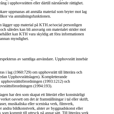
ång i upphovsrätten eller därtill närstående rättighet.
are uppmanas att anmäla material som bryter mot lag
llkor via anmälningsfunktionen.
m lägger upp material på KTH.se/social personligen
t och således kan bli ansvarig om materialet strider mot
nehållet kan KTH vara skyldig att föra informationen
er annan myndighet.
espekteras av samtliga användare. Upphovsrätt innebär
as i lag (1960:729) om upphovsrätt till litterära och
nedan Upphovsrättslagen). Kompletterande
i upphovsrättsförordningen (1993:1212) och
hovsrättsförordningen (1994:193).
gen har den som skapat ett litterärt eller konstnärligt
verket oavsett om det är framställningar i tal eller skrift,
ser, musikaliska eller sceniska verk, filmverk,
ler andra bildkonstverk, alster av byggnadskonst eller
 som kommit till uttryck på annat sätt. Till litterära verk