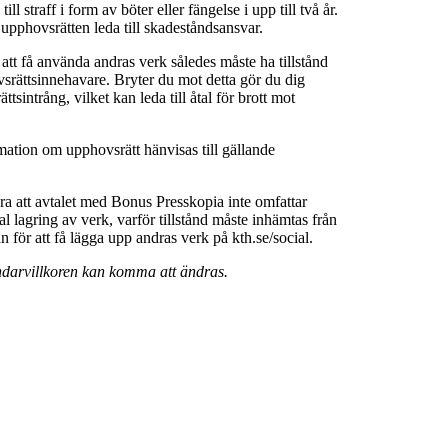
ll straff i form av böter eller fängelse i upp till två år.
 upphovsrätten leda till skadeståndsansvar.
 att få använda andras verk således måste ha tillstånd
srättsinnehavare. Bryter du mot detta gör du dig
ttsintrång, vilket kan leda till åtal för brott mot
rmation om upphovsrätt hänvisas till gällande
a att avtalet med Bonus Presskopia inte omfattar
al lagring av verk, varför tillstånd måste inhämtas från
för att få lägga upp andras verk på kth.se/social.
darvillkoren kan komma att ändras.