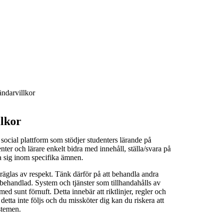
ndarvillkor
lkor
social plattform som stödjer studenters lärande på
er och lärare enkelt bidra med innehåll, ställa/svara på
a sig inom specifika ämnen.
äglas av respekt. Tänk därför på att behandla andra
i behandlad. System och tjänster som tillhandahålls av
 sunt förnuft. Detta innebär att riktlinjer, regler och
detta inte följs och du missköter dig kan du riskera att
stemen.