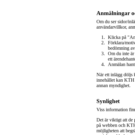
Anmälningar oc
Om du ser sidor/inl
användarvillkor, anm
Klicka på "An
Förklara/motiv
bedömning av
Om du inte är
ett ärendehant
Anmälan hante
När ett inlägg döljs
innehållet kan KTH va
annan myndighet.
Synlighet
Viss information fi
Det är viktigt att de
på webben och KTH s
möjligheten att beg