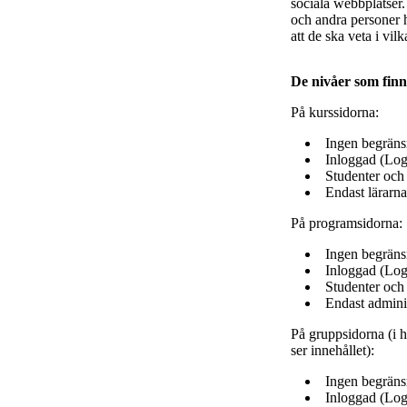
sociala webbplatser.
och andra personer h
att de ska veta i v
De nivåer som finn
På kurssidorna:
Ingen begränsn
Inloggad (Log
Studenter och 
Endast lärarna
På programsidorna:
Ingen begränsn
Inloggad (Log
Studenter och
Endast adminis
På gruppsidorna (i h
ser innehållet):
Ingen begränsn
Inloggad (Log