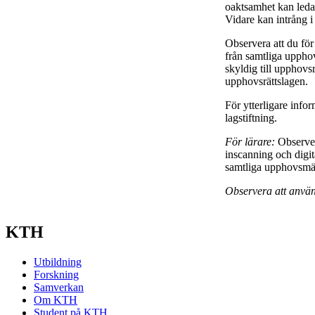
oaktsamhet kan leda ti
Vidare kan intrång i
Observera att du för
från samtliga upphov
skyldig till upphovsrä
upphovsrättslagen.
För ytterligare info
lagstiftning.
För lärare:
Observer
inscanning och digit
samtliga upphovsmän 
Observera att använ
KTH
Utbildning
Forskning
Samverkan
Om KTH
Student på KTH