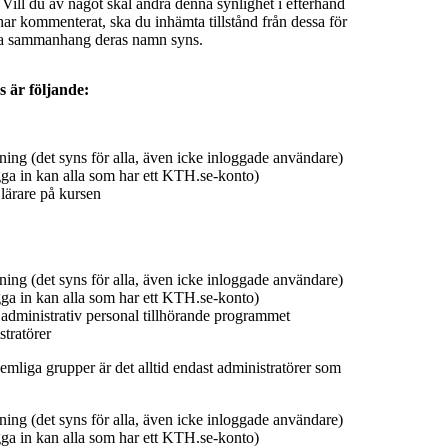
 Vill du av något skäl ändra denna synlighet i efterhand
ar kommenterat, ska du inhämta tillstånd från dessa för
ilka sammanhang deras namn syns.
s är följande:
ing (det syns för alla, även icke inloggade användare)
ga in kan alla som har ett KTH.se-konto)
lärare på kursen
ing (det syns för alla, även icke inloggade användare)
ga in kan alla som har ett KTH.se-konto)
 administrativ personal tillhörande programmet
tratörer
emliga grupper är det alltid endast administratörer som
ing (det syns för alla, även icke inloggade användare)
ga in kan alla som har ett KTH.se-konto)