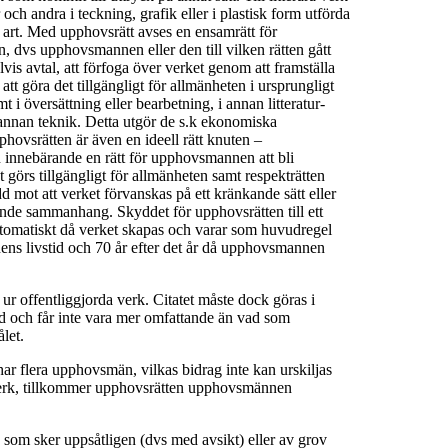
och andra i teckning, grafik eller i plastisk form utförda
 art. Med upphovsrätt avses en ensamrätt för
n, dvs upphovsmannen eller den till vilken rätten gått
s avtal, att förfoga över verket genom att framställa
tt göra det tillgängligt för allmänheten i ursprungligt
mt i översättning eller bearbetning, i annan litteratur-
 i annan teknik. Detta utgör de s.k ekonomiska
pphovsrätten är även en ideell rätt knuten –
 innebärande en rätt för upphovsmannen att bli
görs tillgängligt för allmänheten samt respekträtten
d mot att verket förvanskas på ett kränkande sätt eller
ande sammanhang. Skyddet för upphovsrätten till ett
omatiskt då verket skapas och varar som huvudregel
s livstid och 70 år efter det år då upphovsmannen
 ur offentliggjorda verk. Citatet måste dock göras i
d och får inte vara mer omfattande än vad som
let.
 har flera upphovsmän, vilkas bidrag inte kan urskiljas
verk, tillkommer upphovsrätten upphovsmännen
 som sker uppsåtligen (dvs med avsikt) eller av grov