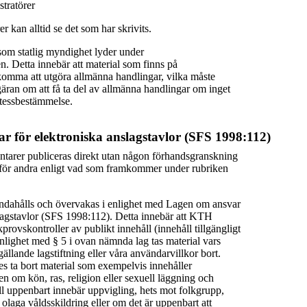
tratörer
r kan alltid se det som har skrivits.
om statlig myndighet lyder under
en. Detta innebär att material som finns på
omma att utgöra allmänna handlingar, vilka måste
äran om att få ta del av allmänna handlingar om inget
etessbestämmelse.
r för elektroniska anslagstavlor (SFS 1998:112)
tarer publiceras direkt utan någon förhandsgranskning
ga för andra enligt vad som framkommer under rubriken
andahålls och övervakas i enlighet med Lagen om ansvar
slagstavlor (SFS 1998:112). Detta innebär att KTH
provskontroller av publikt innehåll (innehåll tillgängligt
enlighet med § 5 i ovan nämnda lag tas material vars
gällande lagstiftning eller våra användarvillkor bort.
ta bort material som exempelvis innehåller
 om kön, ras, religion eller sexuell läggning och
ll uppenbart innebär uppvigling, hets mot folkgrupp,
 olaga våldsskildring eller om det är uppenbart att