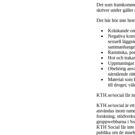
Det som framkommer
skriver under gäller
Det här hör inte he
Kränkande om
Negativa komme
sexuell läggni
sammanhange
Rasistiska, po
Hot och trakas
Uppmaningar ti
Obehörig använ
närstående rätt
Material som k
till droger, vå
KTH.se/social får i
KTH.se/social är et
användas inom ramen
forskning, stödverk
gruppwebbarna i Soc
KTH Social får inte
publika om de inneh