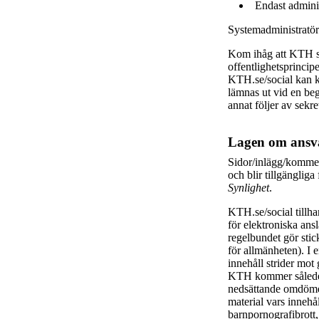
Endast adminis
Systemadministratöre
Kom ihåg att KTH s
offentlighetsprincip
KTH.se/social kan k
lämnas ut vid en beg
annat följer av sekr
Lagen om ansva
Sidor/inlägg/kommen
och blir tillgängli
Synlighet
.
KTH.se/social tillh
för elektroniska an
regelbundet gör stick
för allmänheten). I 
innehåll strider mot 
KTH kommer således 
nedsättande omdömen
material vars innehå
barnpornografibrott,