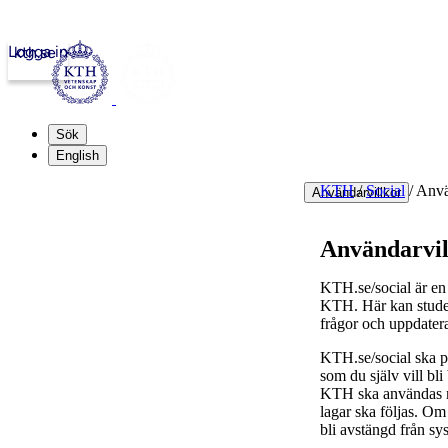
Logga in
kth.se
Sök
English
KTH
/
Social
/
Anvä
Användarvillkor
Användarvil
KTH.se/social är en 
KTH. Här kan student
frågor och uppdater
KTH.se/social ska pr
som du själv vill bl
KTH ska användas med
lagar ska följas. Om 
bli avstängd från sy