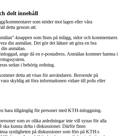
h dolt innehåll
ägg/kommentarer som strider mot lagen eller våra
äl detta genom att:
mälan"-knappen som finns på inlägg, sidor och kommentarer.
era din anmälan. Det gör det lättare att göra en bra
 din anmälan.
 inloggad, ange då en e-postadress. Anmälan kommer hamna i
eringssystem.
ras sedan i behörig ordning.
 kommer detta att visas för användaren. Beroende på
ra skyldig att föra informationen vidare till polis eller
nns bara tillgänglig för personer med KTH-inloggning.
 personer som av olika anledningar inte vill synas för alla
ka kunna delta i diskussioner. Därför finns
ränsa synligheten på diskussioner som förs på KTH:s