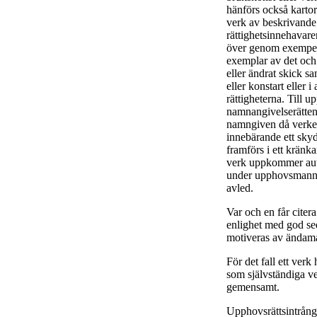
hänförs också kartor 
verk av beskrivande
rättighetsinnehavare
över genom exempelvi
exemplar av det och a
eller ändrat skick sa
eller konstart eller
rättigheterna. Till u
namnangivelserätten
namngiven då verket 
innebärande ett skyd
framförs i ett kränk
verk uppkommer aut
under upphovsmannen
avled.
Var och en får citera
enlighet med god se
motiveras av ändamå
För det fall ett verk
som självständiga 
gemensamt.
Upphovsrättsintrång