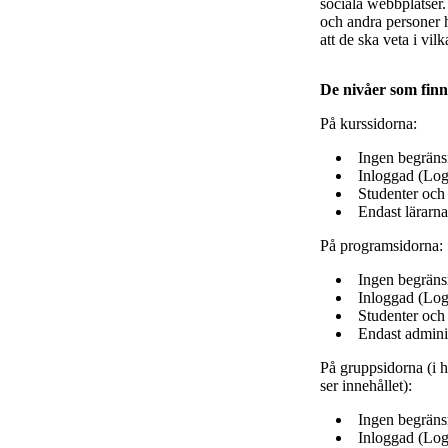
sociala webbplatser.
och andra personer h
att de ska veta i v
De nivåer som finn
På kurssidorna:
Ingen begränsn
Inloggad (Log
Studenter och 
Endast lärarna
På programsidorna:
Ingen begränsn
Inloggad (Log
Studenter och
Endast adminis
På gruppsidorna (i h
ser innehållet):
Ingen begränsn
Inloggad (Log