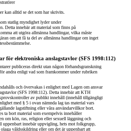
tratörer
r kan alltid se det som har skrivits.
om statlig myndighet lyder under
en. Detta innebär att material som finns på
omma att utgöra allmänna handlingar, vilka måste
äran om att få ta del av allmänna handlingar om inget
etessbestämmelse.
r för elektroniska anslagstavlor (SFS 1998:112)
tarer publiceras direkt utan någon förhandsgranskning
ga för andra enligt vad som framkommer under rubriken
andahålls och övervakas i enlighet med Lagen om ansvar
slagstavlor (SFS 1998:112). Detta innebär att KTH
provskontroller av publikt innehåll (innehåll tillgängligt
enlighet med § 5 i ovan nämnda lag tas material vars
gällande lagstiftning eller våra användarvillkor bort.
ta bort material som exempelvis innehåller
 om kön, ras, religion eller sexuell läggning och
ll uppenbart innebär uppvigling, hets mot folkgrupp,
 olaga våldsskildring eller om det är uppenbart att