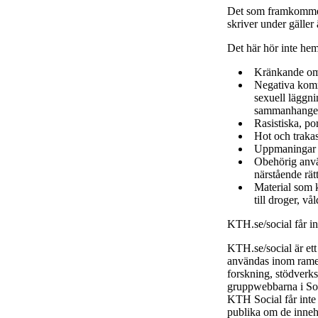
Det som framkommer
skriver under gäller
Det här hör inte he
Kränkande om
Negativa komme
sexuell läggni
sammanhange
Rasistiska, po
Hot och trakas
Uppmaningar ti
Obehörig använ
närstående rätt
Material som k
till droger, vå
KTH.se/social får i
KTH.se/social är et
användas inom ramen
forskning, stödverk
gruppwebbarna i Soc
KTH Social får inte
publika om de inneh