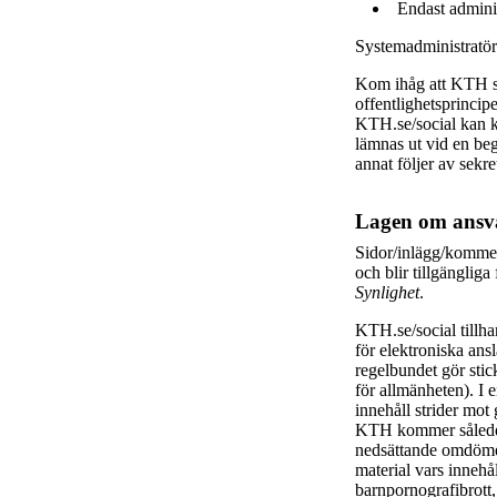
Endast adminis
Systemadministratöre
Kom ihåg att KTH s
offentlighetsprincip
KTH.se/social kan k
lämnas ut vid en beg
annat följer av sekr
Lagen om ansva
Sidor/inlägg/kommen
och blir tillgängli
Synlighet
.
KTH.se/social tillh
för elektroniska an
regelbundet gör stick
för allmänheten). I 
innehåll strider mot 
KTH kommer således 
nedsättande omdömen
material vars innehå
barnpornografibrott,