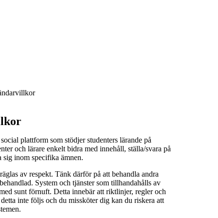
ndarvillkor
lkor
social plattform som stödjer studenters lärande på
er och lärare enkelt bidra med innehåll, ställa/svara på
a sig inom specifika ämnen.
äglas av respekt. Tänk därför på att behandla andra
i behandlad. System och tjänster som tillhandahålls av
 sunt förnuft. Detta innebär att riktlinjer, regler och
detta inte följs och du missköter dig kan du riskera att
stemen.