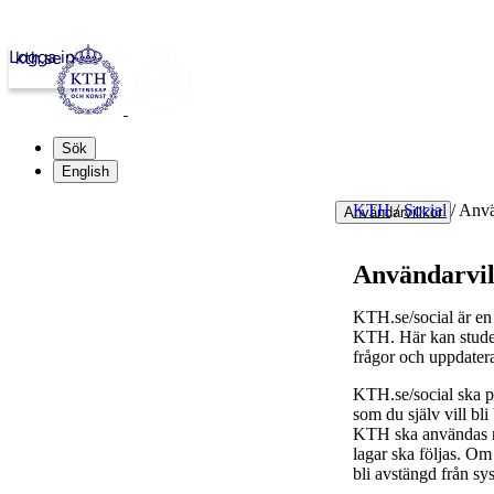
Logga in
kth.se
Sök
English
KTH
/
Social
/
Anvä
Användarvillkor
Användarvil
KTH.se/social är en 
KTH. Här kan student
frågor och uppdater
KTH.se/social ska pr
som du själv vill bl
KTH ska användas med
lagar ska följas. Om 
bli avstängd från sy