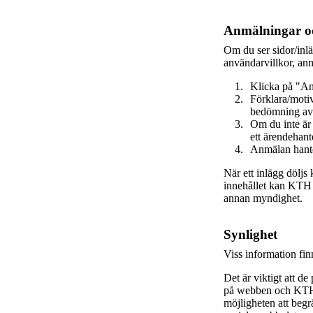
Anmälningar oc
Om du ser sidor/inl
användarvillkor, anm
Klicka på "An
Förklara/motiv
bedömning av
Om du inte är
ett ärendehant
Anmälan hante
När ett inlägg döljs
innehållet kan KTH va
annan myndighet.
Synlighet
Viss information fi
Det är viktigt att de
på webben och KTH s
möjligheten att beg