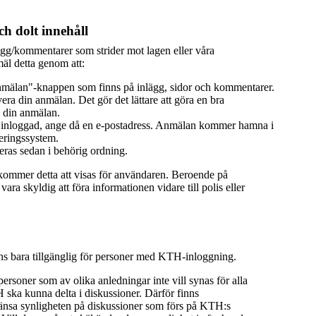
h dolt innehåll
ägg/kommentarer som strider mot lagen eller våra
äl detta genom att:
mälan"-knappen som finns på inlägg, sidor och kommentarer.
era din anmälan. Det gör det lättare att göra en bra
 din anmälan.
 inloggad, ange då en e-postadress. Anmälan kommer hamna i
eringssystem.
ras sedan i behörig ordning.
 kommer detta att visas för användaren. Beroende på
ra skyldig att föra informationen vidare till polis eller
nns bara tillgänglig för personer med KTH-inloggning.
 personer som av olika anledningar inte vill synas för alla
ka kunna delta i diskussioner. Därför finns
ränsa synligheten på diskussioner som förs på KTH:s