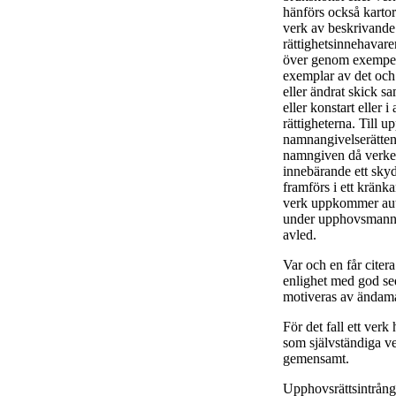
hänförs också kartor 
verk av beskrivande
rättighetsinnehavare
över genom exempelvi
exemplar av det och a
eller ändrat skick sa
eller konstart eller
rättigheterna. Till u
namnangivelserätten
namngiven då verket 
innebärande ett skyd
framförs i ett kränk
verk uppkommer aut
under upphovsmannen
avled.
Var och en får citera
enlighet med god se
motiveras av ändamå
För det fall ett verk
som självständiga 
gemensamt.
Upphovsrättsintrång