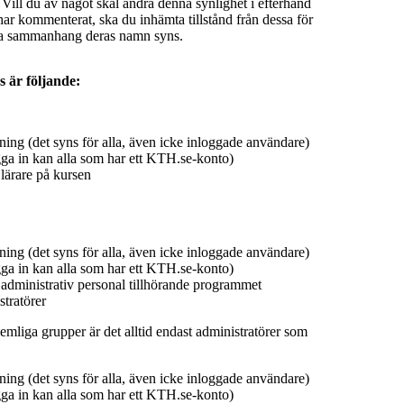
 Vill du av något skäl ändra denna synlighet i efterhand
ar kommenterat, ska du inhämta tillstånd från dessa för
ilka sammanhang deras namn syns.
s är följande:
ing (det syns för alla, även icke inloggade användare)
ga in kan alla som har ett KTH.se-konto)
lärare på kursen
ing (det syns för alla, även icke inloggade användare)
ga in kan alla som har ett KTH.se-konto)
 administrativ personal tillhörande programmet
tratörer
emliga grupper är det alltid endast administratörer som
ing (det syns för alla, även icke inloggade användare)
ga in kan alla som har ett KTH.se-konto)