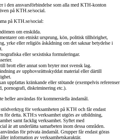
 i den ansvarsförbindelse som alla med KTH-konton
 även på KTH.se/social.
mma på KTH.se/social:
dömen om enskilda.
ntarer om etniskt ursprung, kön, politisk tillhörighet,
ng, yrke eller religiös åskådning om det saknar betydelse i
t.
rnografiska eller sexistiska formuleringar.
serier.
ll brott eller annat som bryter mot svensk lag.
dning av upphovsrättsskyddat material eller därtill
ighet.
an uppfattas kränkande eller stötande (exempelvis referenser
ld, pornografi, diskriminering etc.).
nte heller användas för kommersiella ändamål.
t stödverktyg för verksamheten på KTH och får endast
 för detta. KTH:s verksamhet utgörs av utbildning,
samhet samt facklig verksamhet. Syftet med
ial är att underlätta samarbeten inom dessa områden.
 användas för privata ändamål. Grupper får endast göras
åller information av verksamhetskaraktär.