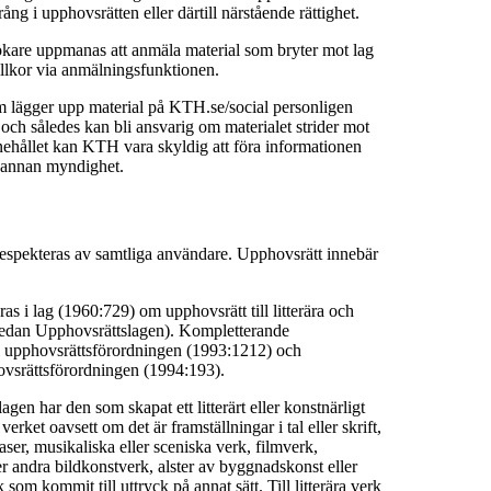
ång i upphovsrätten eller därtill närstående rättighet.
are uppmanas att anmäla material som bryter mot lag
llkor via anmälningsfunktionen.
m lägger upp material på KTH.se/social personligen
t och således kan bli ansvarig om materialet strider mot
nehållet kan KTH vara skyldig att föra informationen
er annan myndighet.
espekteras av samtliga användare. Upphovsrätt innebär
as i lag (1960:729) om upphovsrätt till litterära och
nedan Upphovsrättslagen). Kompletterande
i upphovsrättsförordningen (1993:1212) och
hovsrättsförordningen (1994:193).
gen har den som skapat ett litterärt eller konstnärligt
verket oavsett om det är framställningar i tal eller skrift,
ser, musikaliska eller sceniska verk, filmverk,
ler andra bildkonstverk, alster av byggnadskonst eller
 som kommit till uttryck på annat sätt. Till litterära verk