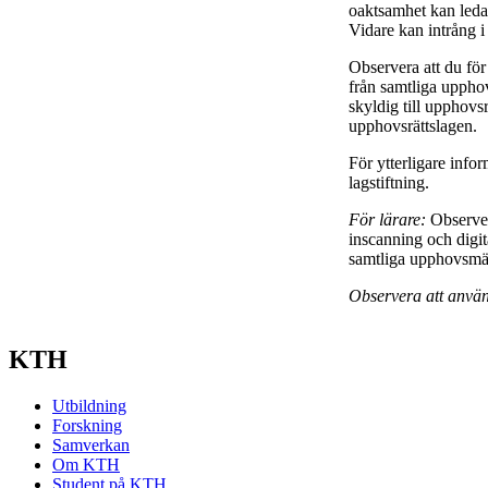
oaktsamhet kan leda ti
Vidare kan intrång i
Observera att du för
från samtliga upphov
skyldig till upphovsrä
upphovsrättslagen.
För ytterligare info
lagstiftning.
För lärare:
Observer
inscanning och digit
samtliga upphovsmän 
Observera att använ
KTH
Utbildning
Forskning
Samverkan
Om KTH
Student på KTH