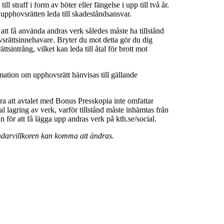
ll straff i form av böter eller fängelse i upp till två år.
 upphovsrätten leda till skadeståndsansvar.
 att få använda andras verk således måste ha tillstånd
srättsinnehavare. Bryter du mot detta gör du dig
ttsintrång, vilket kan leda till åtal för brott mot
rmation om upphovsrätt hänvisas till gällande
a att avtalet med Bonus Presskopia inte omfattar
al lagring av verk, varför tillstånd måste inhämtas från
för att få lägga upp andras verk på kth.se/social.
darvillkoren kan komma att ändras.