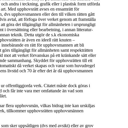
och andra i teckning, grafik eller i plastisk form utförda
 art. Med upphovsrätt avses en ensamrätt för
n, dvs upphovsmannen eller den till vilken rätten gått
s avtal, att förfoga över verket genom att framställa
tt göra det tillgängligt för allmänheten i ursprungligt
mt i översättning eller bearbetning, i annan litteratur-
 i annan teknik. Detta utgör de s.k ekonomiska
pphovsrätten är även en ideell rätt knuten –
 innebärande en rätt för upphovsmannen att bli
görs tillgängligt för allmänheten samt respekträtten
d mot att verket förvanskas på ett kränkande sätt eller
ande sammanhang. Skyddet för upphovsrätten till ett
omatiskt då verket skapas och varar som huvudregel
s livstid och 70 år efter det år då upphovsmannen
 ur offentliggjorda verk. Citatet måste dock göras i
d och får inte vara mer omfattande än vad som
let.
 har flera upphovsmän, vilkas bidrag inte kan urskiljas
verk, tillkommer upphovsrätten upphovsmännen
 som sker uppsåtligen (dvs med avsikt) eller av grov