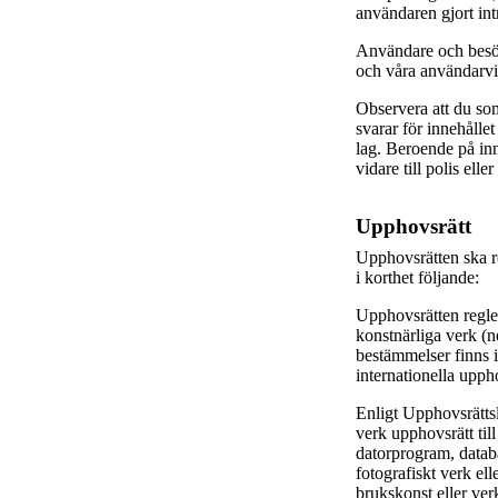
användaren gjort intr
Användare och besök
och våra användarvi
Observera att du so
svarar för innehålle
lag. Beroende på in
vidare till polis ell
Upphovsrätt
Upphovsrätten ska r
i korthet följande:
Upphovsrätten regler
konstnärliga verk (
bestämmelser finns 
internationella upp
Enligt Upphovsrättsla
verk upphovsrätt till 
datorprogram, databa
fotografiskt verk el
brukskonst eller verk