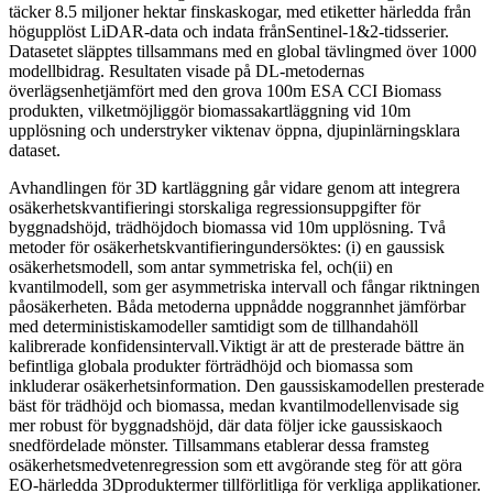
täcker 8.5 miljoner hektar finskaskogar, med etiketter härledda från
högupplöst LiDAR-data och indata frånSentinel-1&2-tidsserier.
Datasetet släpptes tillsammans med en global tävlingmed över 1000
modellbidrag. Resultaten visade på DL-metodernas
överlägsenhetjämfört med den grova 100m ESA CCI Biomass
produkten, vilketmöjliggör biomassakartläggning vid 10m
upplösning och understryker viktenav öppna, djupinlärningsklara
dataset.
Avhandlingen för 3D kartläggning går vidare genom att integrera
osäkerhetskvantifieringi storskaliga regressionsuppgifter för
byggnadshöjd, trädhöjdoch biomassa vid 10m upplösning. Två
metoder för osäkerhetskvantifieringundersöktes: (i) en gaussisk
osäkerhetsmodell, som antar symmetriska fel, och(ii) en
kvantilmodell, som ger asymmetriska intervall och fångar riktningen
påosäkerheten. Båda metoderna uppnådde noggrannhet jämförbar
med deterministiskamodeller samtidigt som de tillhandahöll
kalibrerade konfidensintervall.Viktigt är att de presterade bättre än
befintliga globala produkter förträdhöjd och biomassa som
inkluderar osäkerhetsinformation. Den gaussiskamodellen presterade
bäst för trädhöjd och biomassa, medan kvantilmodellenvisade sig
mer robust för byggnadshöjd, där data följer icke gaussiskaoch
snedfördelade mönster. Tillsammans etablerar dessa framsteg
osäkerhetsmedvetenregression som ett avgörande steg för att göra
EO-härledda 3Dproduktermer tillförlitliga för verkliga applikationer.