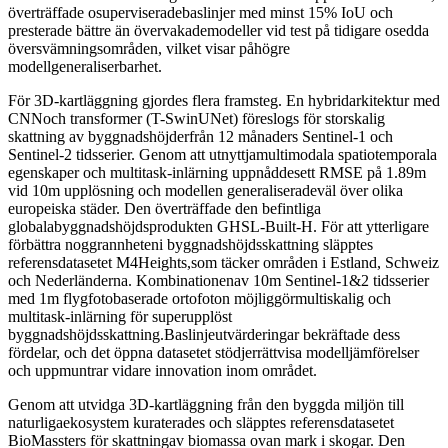
överträffade osuperviseradebaslinjer med minst 15% IoU och
presterade bättre än övervakademodeller vid test på tidigare osedda
översvämningsområden, vilket visar påhögre
modellgeneraliserbarhet.
För 3D-kartläggning gjordes flera framsteg. En hybridarkitektur med
CNNoch transformer (T-SwinUNet) föreslogs för storskalig
skattning av byggnadshöjderfrån 12 månaders Sentinel-1 och
Sentinel-2 tidsserier. Genom att utnyttjamultimodala spatiotemporala
egenskaper och multitask-inlärning uppnåddesett RMSE på 1.89m
vid 10m upplösning och modellen generaliseradeväl över olika
europeiska städer. Den överträffade den befintliga
globalabyggnadshöjdsprodukten GHSL-Built-H. För att ytterligare
förbättra noggrannheteni byggnadshöjdsskattning släpptes
referensdatasetet M4Heights,som täcker områden i Estland, Schweiz
och Nederländerna. Kombinationenav 10m Sentinel-1&2 tidsserier
med 1m flygfotobaserade ortofoton möjliggörmultiskalig och
multitask-inlärning för superupplöst
byggnadshöjdsskattning.Baslinjeutvärderingar bekräftade dess
fördelar, och det öppna datasetet stödjerrättvisa modelljämförelser
och uppmuntrar vidare innovation inom området.
Genom att utvidga 3D-kartläggning från den byggda miljön till
naturligaekosystem kuraterades och släpptes referensdatasetet
BioMassters för skattningav biomassa ovan mark i skogar. Den