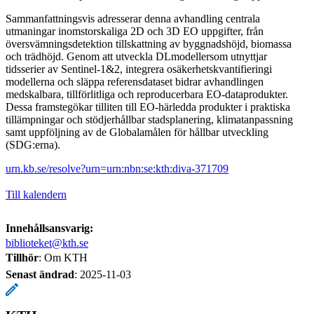
Sammanfattningsvis adresserar denna avhandling centrala
utmaningar inomstorskaliga 2D och 3D EO uppgifter, från
översvämningsdetektion tillskattning av byggnadshöjd, biomassa
och trädhöjd. Genom att utveckla DLmodellersom utnyttjar
tidsserier av Sentinel-1&2, integrera osäkerhetskvantifieringi
modellerna och släppa referensdataset bidrar avhandlingen
medskalbara, tillförlitliga och reproducerbara EO-dataprodukter.
Dessa framstegökar tilliten till EO-härledda produkter i praktiska
tillämpningar och stödjerhållbar stadsplanering, klimatanpassning
samt uppföljning av de Globalamålen för hållbar utveckling
(SDG:erna).
urn.kb.se/resolve?urn=urn:nbn:se:kth:diva-371709
Till kalendern
Innehållsansvarig:
biblioteket@kth.se
Tillhör
: Om KTH
Senast ändrad
:
2025-11-03