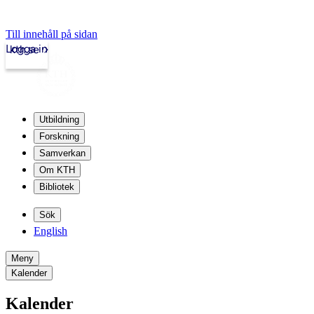
Till innehåll på sidan
Logga in
kth.se
Utbildning
Forskning
Samverkan
Om KTH
Bibliotek
Sök
English
Meny
Kalender
Kalender