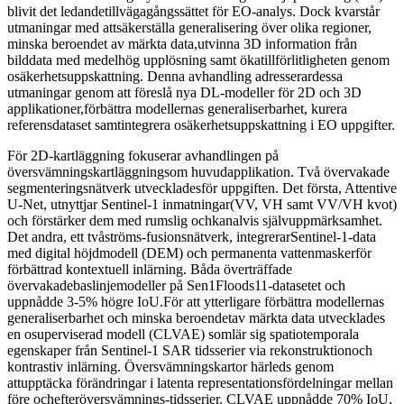
blivit det ledandetillvägagångssättet för EO-analys. Dock kvarstår
utmaningar med attsäkerställa generalisering över olika regioner,
minska beroendet av märkta data,utvinna 3D information från
bilddata med medelhög upplösning samt ökatillförlitligheten genom
osäkerhetsuppskattning. Denna avhandling adresserardessa
utmaningar genom att föreslå nya DL-modeller för 2D och 3D
applikationer,förbättra modellernas generaliserbarhet, kurera
referensdataset samtintegrera osäkerhetsuppskattning i EO uppgifter.
För 2D-kartläggning fokuserar avhandlingen på
översvämningskartläggningsom huvudapplikation. Två övervakade
segmenteringsnätverk utveckladesför uppgiften. Det första, Attentive
U-Net, utnyttjar Sentinel-1 inmatningar(VV, VH samt VV/VH kvot)
och förstärker dem med rumslig ochkanalvis självuppmärksamhet.
Det andra, ett tvåströms-fusionsnätverk, integrerarSentinel-1-data
med digital höjdmodell (DEM) och permanenta vattenmaskerför
förbättrad kontextuell inlärning. Båda överträffade
övervakadebaslinjemodeller på Sen1Floods11-datasetet och
uppnådde 3-5% högre IoU.För att ytterligare förbättra modellernas
generaliserbarhet och minska beroendetav märkta data utvecklades
en osuperviserad modell (CLVAE) somlär sig spatiotemporala
egenskaper från Sentinel-1 SAR tidsserier via rekonstruktionoch
kontrastiv inlärning. Översvämningskartor härleds genom
attupptäcka förändringar i latenta representationsfördelningar mellan
före ochefteröversvämnings-tidsserier. CLVAE uppnådde 70% IoU,