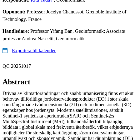
Opponent:
Professor Jocelyn Chanussot, Grenoble Institute of
Technology, France
Handledare:
Professor Yifang Ban, Geoinformatik; Associate
professor Andrea Nascetti, Geoinformatik
Exportera till kalender
QC 20251017
Abstract
Drivna av klimatförändringar och snabb urbanisering finns ett akut
behovav tillförlitliga jordobservationsprodukter (EO) i stor skala
som fångarbåde tvådimensionella (2D) och tredimensionella (3D)
egenskaper hos jordensyta. Moderna satellitmissioner, särskilt
Sentinel-1 syntetiska aperturradar(SAR) och Sentinel-2:s
MultiSpectral Instrument (MSI), tillhandahållerfritt tillgänglig
bilddata i global skala med frekventa återbesök, vilket erbjudernya
möjligheter för storskalig kartläggning såsom översvämningar,
urbantillväxt och skogsdynamik. Samtidigt har djupinlärning (DL)