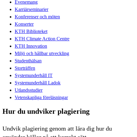
Evenemang
Karriärseminarier
Konferenser och möten
Konserter
KTH Biblioteket
KTH Climate Action Centre
KTH Innovation
Miljö och hållbar utveckling
Studenthälsan
Storträffen
Systemunderhåll IT
Systemunderhåll Ladok
Utlandsstudier
Vetenskapliga föreläsningar
Hur du undviker plagiering
Undvik plagiering genom att lära dig hur du
använder källor på ett korrekt sätt.