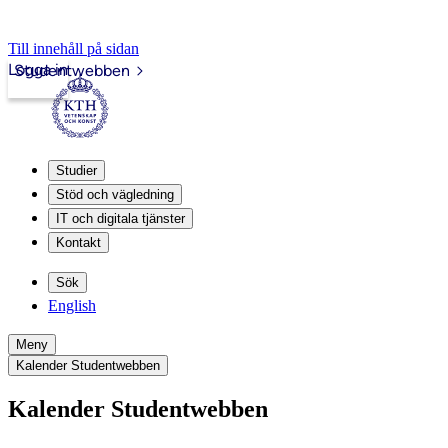
Till innehåll på sidan
Logga in
Studentwebben
Studier
Stöd och vägledning
IT och digitala tjänster
Kontakt
Sök
English
Meny
Kalender Studentwebben
Kalender Studentwebben