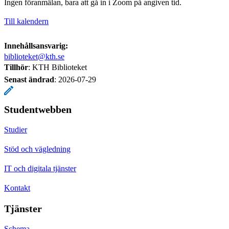
Ingen föranmälan, bara att gå in i Zoom på angiven tid.
Till kalendern
Innehållsansvarig:
biblioteket@kth.se
Tillhör
: KTH Biblioteket
Senast ändrad
:
2026-07-29
Studentwebben
Studier
Stöd och vägledning
IT och digitala tjänster
Kontakt
Tjänster
Schema