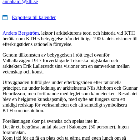
annahami@kth.se
Exportera till kalender
Anders Bergström
, lektor i arkitekturens teori och historia vid KTH
berättar om KTH:s bebyggelse från det tidiga 1900-talets visioner till
efterkrigstidens rationella förnyelse.
Genom tillkomsten av bebyggelsen i rött tegel ovanför
Valhallavägen 1917 förverkligade Tekniska högskolan och
arkitekten Erik Lallerstedt sina visioner om en samverkan mellan
vetenskap och konst.
Utbyggnaden fullföljdes under efterkrigstiden efter rationella
principer, nu under ledning av arkitekterna Nils Ahrbom och Gunnar
Henriksson, men fortfarande med teglet som kännetecken. Resultatet
blev en helgjuten kunskapsmiljö, med syfte att fungera som ett
smidigt redskap för verksamheten och att samtidigt symbolisera
KTH som institution.
Föreläsningen sker på svenska och spelas inte in.
Det är ett begränsat antal platser i Salongen (50 personer). Ingen
föranmälan.
Kom i tid för att få en plats och ta gärna med egen lunch om så