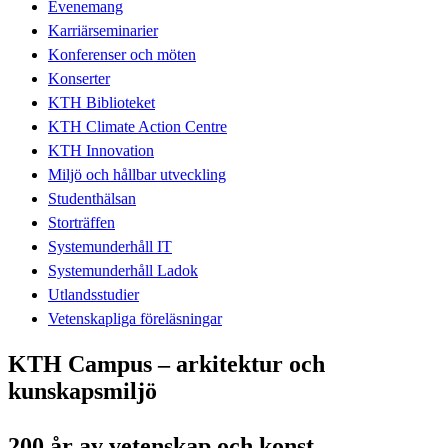
Evenemang
Karriärseminarier
Konferenser och möten
Konserter
KTH Biblioteket
KTH Climate Action Centre
KTH Innovation
Miljö och hållbar utveckling
Studenthälsan
Storträffen
Systemunderhåll IT
Systemunderhåll Ladok
Utlandsstudier
Vetenskapliga föreläsningar
KTH Campus – arkitektur och
kunskapsmiljö
200 år av vetenskap och konst –