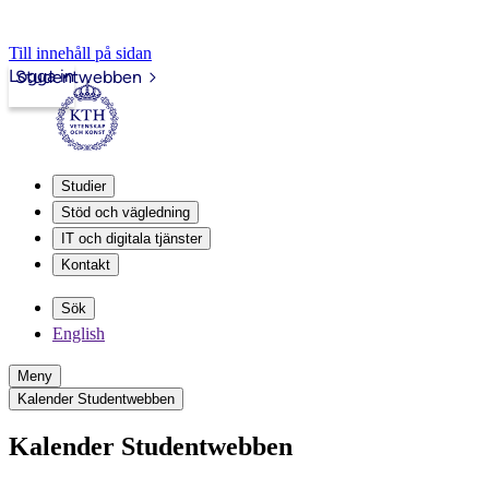
Till innehåll på sidan
Logga in
Studentwebben
Studier
Stöd och vägledning
IT och digitala tjänster
Kontakt
Sök
English
Meny
Kalender Studentwebben
Kalender Studentwebben