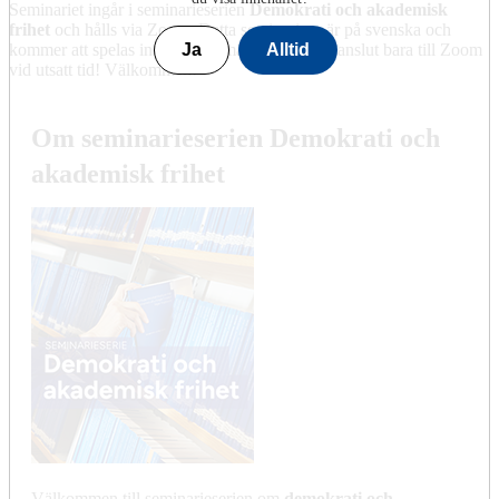
Seminariet ingår i seminarieserien
Demokrati och akademisk
frihet
och hålls via Zoom. Detta seminarium är på svenska och
kommer att spelas in. Ingen anmälan behövs – anslut bara till Zoom
Ja
Alltid
vid utsatt tid! Välkommen!
Om seminarieserien Demokrati och
akademisk frihet
Välkommen till seminarieserien om
demokrati och