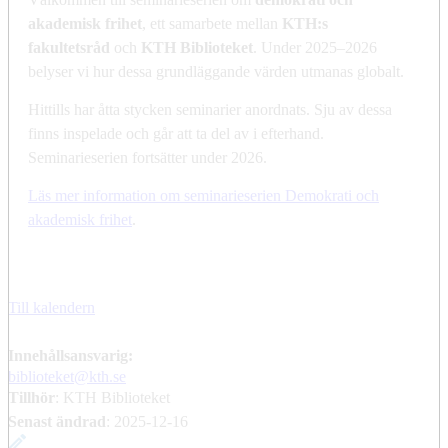
akademisk frihet
, ett samarbete mellan
KTH:s
fakultetsråd
och
KTH Biblioteket
. Under 2025–2026
belyser vi hur dessa grundläggande värden utmanas globalt.
Hittills har åtta stycken seminarier anordnats. Sju av dessa
finns inspelade och går att ta del av i efterhand.
Seminarieserien fortsätter under 2026.
Läs mer information om seminarieserien Demokrati och
akademisk frihet
.
Till kalendern
Innehållsansvarig:
biblioteket@kth.se
Tillhör
: KTH Biblioteket
Senast ändrad
:
2025-12-16