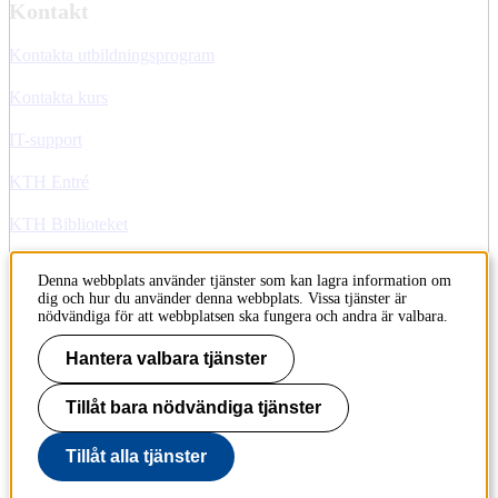
Kontakt
Kontakta utbildningsprogram
Kontakta kurs
IT-support
KTH Entré
KTH Biblioteket
Denna webbplats använder tjänster som kan lagra information om
KTH
dig och hur du använder denna webbplats. Vissa tjänster är
100 44 Stockholm
nödvändiga för att webbplatsen ska fungera och andra är valbara.
+46 8 790 60 00
info@kth.se
Hantera valbara tjänster
📷 @KTHstudent på Instagram
Tillåt bara nödvändiga tjänster
Tillåt alla tjänster
Till sidans topp