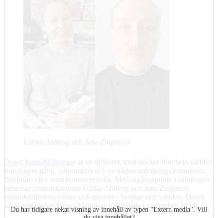
Ulrika Ahlberg och Jens Zingmark.
Dawit Isaak-biblioteket
är ett bibliotek med böcker från hela världen
som någon gång, någonstans och av någon anledning censurerats,
förbjudits eller varit kontroversiella. Med utgångspunkt i samlingen
utforskar bibliotekarierna Ulrika Ahlberg och Jens Zingmark
yttrandefrihetens villkor och gränser i Sverige och världen. Dawit
Isaak-biblioteket finns i Malmö och öppnade i september 2020.
Du har tidigare nekat visning av innehåll av typen "
Extern media
". Vill
du visa innehållet?