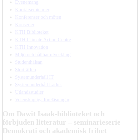
Evenemang
Karriärseminarier
Konferenser och möten
Konserter
KTH Biblioteket
KTH Climate Action Centre
KTH Innovation
Miljö och hållbar utveckling
Studenthälsan
Storträffen
Systemunderhåll IT
Systemunderhåll Ladok
Utlandsstudier
Vetenskapliga föreläsningar
Om Dawit Isaak-biblioteket och
förbjuden litteratur – seminarieserie
Demokrati och akademisk frihet