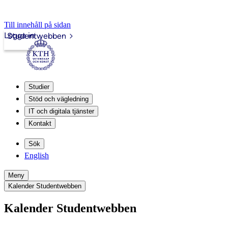
Till innehåll på sidan
Logga in
Studentwebben
Studier
Stöd och vägledning
IT och digitala tjänster
Kontakt
Sök
English
Meny
Kalender Studentwebben
Kalender Studentwebben