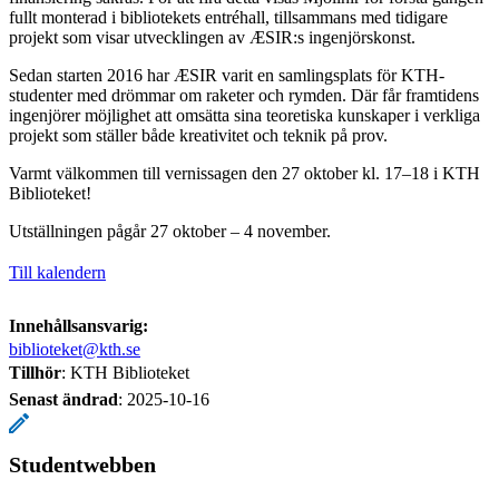
fullt monterad i bibliotekets entréhall, tillsammans med tidigare
projekt som visar utvecklingen av ÆSIR:s ingenjörskonst.
Sedan starten 2016 har ÆSIR varit en samlingsplats för KTH-
studenter med drömmar om raketer och rymden. Där får framtidens
ingenjörer möjlighet att omsätta sina teoretiska kunskaper i verkliga
projekt som ställer både kreativitet och teknik på prov.
Varmt välkommen till vernissagen den 27 oktober kl. 17–18 i KTH
Biblioteket!
Utställningen pågår 27 oktober – 4 november.
Till kalendern
Innehållsansvarig:
biblioteket@kth.se
Tillhör
: KTH Biblioteket
Senast ändrad
:
2025-10-16
Studentwebben