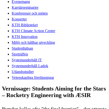
Evenemang
Karriärseminarier
Konferenser och möten
Konserter
KTH Biblioteket
KTH Climate Action Centre
KTH Innovation
Miljö och hållbar utveckling
Studenthälsan
Storträffen
Systemunderhåll IT
Systemunderhåll Ladok
Utlandsstudier
Vetenskapliga föreläsningar
Vernissage: Students Aiming for the Stars
– Rocketry Engineering with ÆSIR
Rymden kallas ofta ”the final frontier” – den yttersta