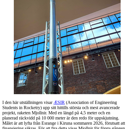
I den här utställningen visar
ÆSIR
(Association of Engineering
Students in Rocketry) upp sitt hittills största och mest avancerade
projekt, raketen Mjollnir. Med en längd på 4,5 meter och en
planerad räckvidd på 10 000 meter är den redo för uppskjutning.
Målet är att lyfta från Esrange i Kiruna sommaren 2026, förutsatt att
finansiering säkras. För att fira detta visas Mjollnir för första gången