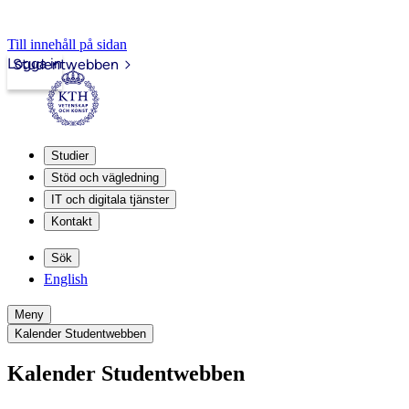
Till innehåll på sidan
Logga in
Studentwebben
Studier
Stöd och vägledning
IT och digitala tjänster
Kontakt
Sök
English
Meny
Kalender Studentwebben
Kalender Studentwebben