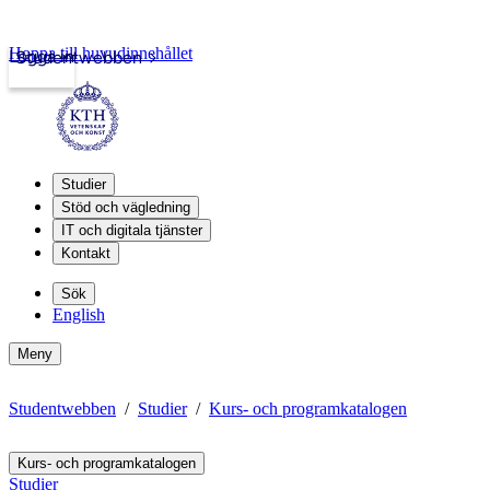
Hoppa till huvudinnehållet
Logga in
Studentwebben
Studier
Stöd och vägledning
IT och digitala tjänster
Kontakt
Sök
English
Meny
Studentwebben
Studier
Kurs- och programkatalogen
Kurs- och programkatalogen
Studier