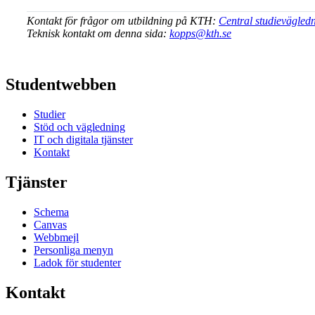
Kontakt för frågor om utbildning på KTH:
Central studievägled
Teknisk kontakt om denna sida:
kopps@kth.se
Studentwebben
Studier
Stöd och vägledning
IT och digitala tjänster
Kontakt
Tjänster
Schema
Canvas
Webbmejl
Personliga menyn
Ladok för studenter
Kontakt