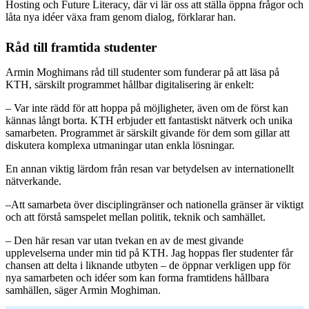
Hosting och Future Literacy, där vi lär oss att ställa öppna frågor och
låta nya idéer växa fram genom dialog, förklarar han.
Råd till framtida studenter
Armin Moghimans råd till studenter som funderar på att läsa på
KTH, särskilt programmet hållbar digitalisering är enkelt:
– Var inte rädd för att hoppa på möjligheter, även om de först kan
kännas långt borta. KTH erbjuder ett fantastiskt nätverk och unika
samarbeten. Programmet är särskilt givande för dem som gillar att
diskutera komplexa utmaningar utan enkla lösningar.
En annan viktig lärdom från resan var betydelsen av internationellt
nätverkande.
–Att samarbeta över disciplingränser och nationella gränser är viktigt
och att förstå samspelet mellan politik, teknik och samhället.
– Den här resan var utan tvekan en av de mest givande
upplevelserna under min tid på KTH. Jag hoppas fler studenter får
chansen att delta i liknande utbyten – de öppnar verkligen upp för
nya samarbeten och idéer som kan forma framtidens hållbara
samhällen, säger Armin Moghiman.