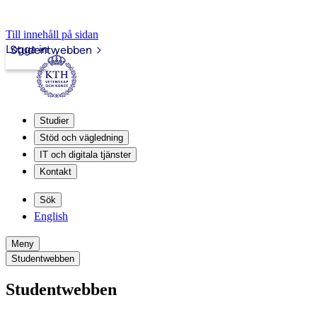
Till innehåll på sidan
Logga in
Studentwebben
Studier
Stöd och vägledning
IT och digitala tjänster
Kontakt
Sök
English
Meny
Studentwebben
Studentwebben