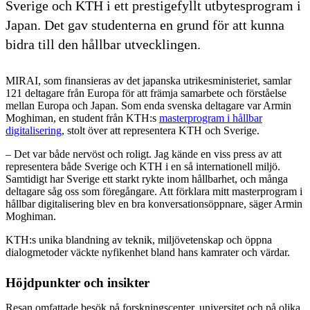
Sverige och KTH i ett prestigefyllt utbytesprogram i
Japan. Det gav studenterna en grund för att kunna
bidra till den hållbar utvecklingen.
MIRAI, som finansieras av det japanska utrikesministeriet, samlar
121 deltagare från Europa för att främja samarbete och förståelse
mellan Europa och Japan. Som enda svenska deltagare var Armin
Moghiman, en student från KTH:s
masterprogram i hållbar
digitalisering
, stolt över att representera KTH och Sverige.
– Det var både nervöst och roligt. Jag kände en viss press av att
representera både Sverige och KTH i en så internationell miljö.
Samtidigt har Sverige ett starkt rykte inom hållbarhet, och många
deltagare såg oss som föregångare. Att förklara mitt masterprogram i
hållbar digitalisering blev en bra konversationsöppnare, säger Armin
Moghiman.
KTH:s unika blandning av teknik, miljövetenskap och öppna
dialogmetoder väckte nyfikenhet bland hans kamrater och värdar.
Höjdpunkter och insikter
Resan omfattade besök på forskningscenter, universitet och på olika