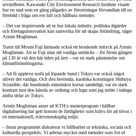
sevärdheter. Kawasaki City Environment Research Institute visade
hur en stad som en gång plågades av föroreningar förvandlats till en
förebild i fråga om ren luft och hållbara metoder.
– Det var inspirerande att se hur lokala initiativ, politiska åtgärder
och företagsinnovation kan samverka för att skapa förändring, säger
Armin Moghiman.
Turen till Mount Fuji lämnade också ett bestående intryck på Armin
Moghiman. Att se Fuji utan sitt vanliga snötäcke – för första gången
på 130 år vid den här tiden på året – var en stark påminnelse om
klimatförändringarna.
– Att få uppleva sushi på löpande band i Tokyo var också något
utöver det vanliga. Och den berömda, kaotiska korsningen Shibuya
Scramble, där hundratals människor korsar samtidigt, var en stark
kontrast mot den känsla av ordning och lugn som jag mötte i många
andra delar av Tokyo.
Armin Moghiman anser att KTH:s masterprogram i hållbar
digitalisering har gett honom de färdigheter som krävs för att trivas i
en internationell, tvärvetenskaplig miljö.
– Inom programmet diskuterar vi hållbarhet ur tekniska, sociala och
kulturella perspektiv. Vi arbetar mycket med metoder som Art of