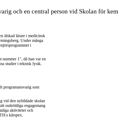
rig och en central person vid Skolan för kemi
n älskad lärare i medicinsk
Flemingsberg. Under många
genjörsprogrammet i
nt nummer 1", då han var en
na studier i teknisk fysik.
och programansvarig som
g vid den nybildade skolan
itt outtröttliga engagemang
aliga aktiviteter och
KTH:s kårspex.