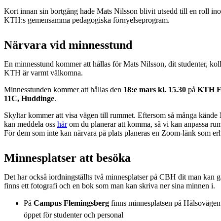
Kort innan sin bortgång hade Mats Nilsson blivit utsedd till en roll i
KTH:s gemensamma pedagogiska förnyelseprogram.
Närvara vid minnesstund
En minnesstund kommer att hållas för Mats Nilsson, dit studenter, kol
KTH är varmt välkomna.
Minnesstunden kommer att hållas den
18:e mars kl. 15.30
på
KTH Fl
11C, Huddinge
.
Skyltar kommer att visa vägen till rummet. Eftersom så många kände 
kan meddela oss
här
om du planerar att komma, så vi kan anpassa rum
För dem som inte kan närvara på plats planeras en Zoom-länk som erhå
Minnesplatser att besöka
Det har också iordningställts två minnesplatser på CBH dit man kan g
finns ett fotografi och en bok som man kan skriva ner sina minnen i.
På
Campus Flemingsberg
finns minnesplatsen på Hälsovägen 1
öppet för studenter och personal