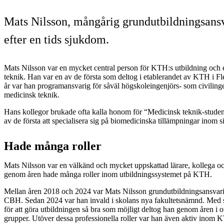
Mats Nilsson, mångårig grundutbildningsansva
efter en tids sjukdom.
Mats Nilsson var en mycket central person för KTH:s utbildning och e
teknik. Han var en av de första som deltog i etablerandet av KTH i 
år var han programansvarig för såväl högskoleingenjörs- som civilin
medicinsk teknik.
Hans kollegor brukade ofta kalla honom för “Medicinsk teknik-stude
av de första att specialisera sig på biomedicinska tillämpningar inom si
Hade många roller
Mats Nilsson var en välkänd och mycket uppskattad lärare, kollega 
genom åren hade många roller inom utbildningssystemet på KTH.
Mellan åren 2018 och 2024 var Mats Nilsson grundutbildningsansvari
CBH. Sedan 2024 var han invald i skolans nya fakultetsnämnd. Med s
för att göra utbildningen så bra som möjligt deltog han genom åren i ot
grupper. Utöver dessa professionella roller var han även aktiv inom 