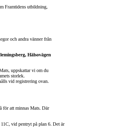
nom Framtidens utbildning,
legor och andra vänner från
emingsberg, Hälsovägen
Mats, uppskattar vi om du
mets storlek.
lls vid registrering ovan.
å för att minnas Mats. Där
1C, vid pentryt på plan 6. Det är