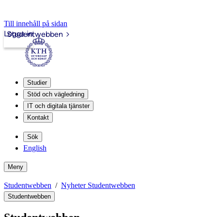
Till innehåll på sidan
Logga in
Studentwebben
Studier
Stöd och vägledning
IT och digitala tjänster
Kontakt
Sök
English
Meny
Studentwebben
Nyheter Studentwebben
Studentwebben