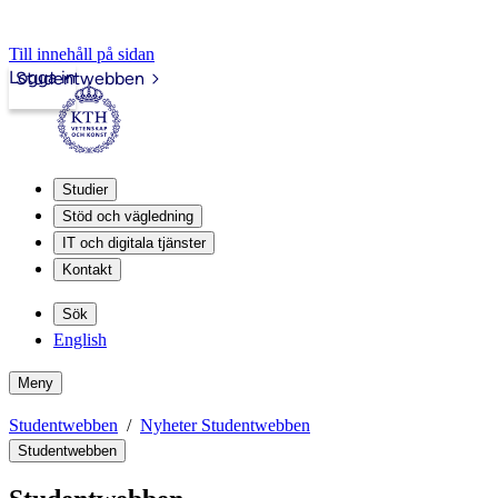
Till innehåll på sidan
Logga in
Studentwebben
Studier
Stöd och vägledning
IT och digitala tjänster
Kontakt
Sök
English
Meny
Studentwebben
Nyheter Studentwebben
Studentwebben