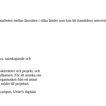
amarbeten mellan lärosäten i olika länder som kan bli framtidens universit
tiva, samskapande och
aktiviteter och projekt, och
lliansen. För att ansöka om
ganisation från ett annat
stödet till projektet.
campus, Unite!s digitala