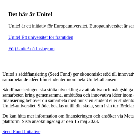
Det här är Unite!
Unite! är ett initiativ för Europauniversitet. Europauniversitet är s
Unite! Ett universitet för framtiden
Följ Unite! på Instagram
Unite!:s såddfiansiering (Seed Fund) ger ekonomiskt stöd till innova
samarbetande idéer från studenter inom hela Unite!-alliansen.
Såddfinansieringen ska stötta utveckling av attraktiva och mångsidiga 
samarbeten kring gemensamma, ambitiösa och innovativa idéer inom a
finansiering behöver du samarbeta med minst en student eller studentor
Unite!-universitet. Stödet betalas ut till din skola, som i sin tur fördelar 
Du kan hitta mer information om finansieringen och ansöker via Meta
plattform. Sista ansökningsdag är den 15 maj 2023.
Seed Fund Initiative