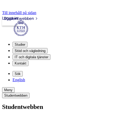
Till innehåll på sidan
Logga in
Studentwebben
Studier
Stöd och vägledning
IT och digitala tjänster
Kontakt
Sök
English
Meny
Studentwebben
Studentwebben