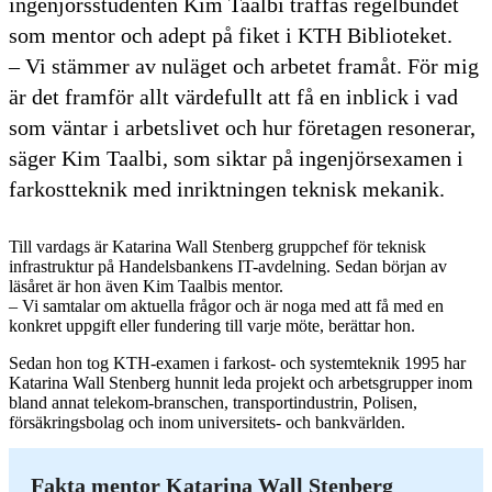
ingenjörsstudenten Kim Taalbi träffas regelbundet
som mentor och adept på fiket i KTH Biblioteket.
– Vi stämmer av nuläget och arbetet framåt. För mig
är det framför allt värdefullt att få en inblick i vad
som väntar i arbetslivet och hur företagen resonerar,
säger Kim Taalbi, som siktar på ingenjörsexamen i
farkostteknik med inriktningen teknisk mekanik.
Till vardags är Katarina Wall Stenberg gruppchef för teknisk
infrastruktur på Handelsbankens IT-avdelning. Sedan början av
läsåret är hon även Kim Taalbis mentor.
– Vi samtalar om aktuella frågor och är noga med att få med en
konkret uppgift eller fundering till varje möte, berättar hon.
Sedan hon tog KTH-examen i farkost- och systemteknik 1995 har
Katarina Wall Stenberg hunnit leda projekt och arbetsgrupper inom
bland annat telekom-branschen, transportindustrin, Polisen,
försäkringsbolag och inom universitets- och bankvärlden.
Fakta mentor Katarina Wall Stenberg