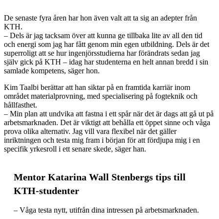
De senaste fyra åren har hon även valt att ta sig an adepter från
KTH.
– Dels är jag tacksam över att kunna ge tillbaka lite av all den tid
och energi som jag har fått genom min egen utbildning. Dels är det
superroligt att se hur ingenjörsstudierna har förändrats sedan jag
själv gick på KTH – idag har studenterna en helt annan bredd i sin
samlade kompetens, säger hon.
Kim Taalbi berättar att han siktar på en framtida karriär inom
området materialprovning, med specialisering på fogteknik och
hållfasthet.
– Min plan att undvika att fastna i ett spår när det är dags att gå ut på
arbetsmarknaden. Det är viktigt att behålla ett öppet sinne och våga
prova olika alternativ. Jag vill vara flexibel när det gäller
inriktningen och testa mig fram i början för att fördjupa mig i en
specifik yrkesroll i ett senare skede, säger han.
Mentor Katarina Wall Stenbergs tips till
KTH-studenter
– Våga testa nytt, utifrån dina intressen på arbetsmarknaden.