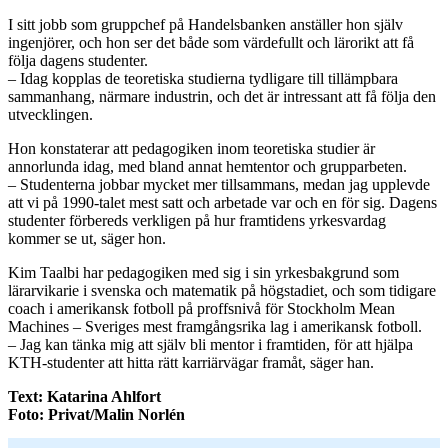
I sitt jobb som gruppchef på Handelsbanken anställer hon själv
ingenjörer, och hon ser det både som värdefullt och lärorikt att få
följa dagens studenter.
– Idag kopplas de teoretiska studierna tydligare till tillämpbara
sammanhang, närmare industrin, och det är intressant att få följa den
utvecklingen.
Hon konstaterar att pedagogiken inom teoretiska studier är
annorlunda idag, med bland annat hemtentor och grupparbeten.
– Studenterna jobbar mycket mer tillsammans, medan jag upplevde
att vi på 1990-talet mest satt och arbetade var och en för sig. Dagens
studenter förbereds verkligen på hur framtidens yrkesvardag
kommer se ut, säger hon.
Kim Taalbi har pedagogiken med sig i sin yrkesbakgrund som
lärarvikarie i svenska och matematik på högstadiet, och som tidigare
coach i amerikansk fotboll på proffsnivå för Stockholm Mean
Machines – Sveriges mest framgångsrika lag i amerikansk fotboll.
– Jag kan tänka mig att själv bli mentor i framtiden, för att hjälpa
KTH-studenter att hitta rätt karriärvägar framåt, säger han.
Text: Katarina Ahlfort
Foto: Privat/Malin Norlén