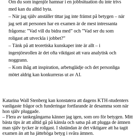
Om du som ingenjör hamnar i en jobbsituation du inte trivs
med kan du alltid byta.
– När jag själv anställer tittar jag inte främst på betygen – när
jag sett att personen har en examen är de mest intressanta
frågorna: ”Vad vill du bidra med” och ”Vad ser du som
roligast att utveckla i jobbet?”
– Tänk på att teoretiska kunskaper inte är allt – i
ingenjörsrollen är det ofta viktigast att vara analytisk och
noggrann.
– Kom ihåg att inspiration, arbetsglädje och det personliga
mötet aldrig kan konkurreras ut av AI.
Katarina Wall Stenberg kan konstatera att dagens KTH-studenters
vanligaste frågor och funderingar fortfarande är desamma som när
hon själv pluggade.
– Flera av tankegångarna känner jag igen, som oro för betygen. Mitt
bästa tips är att alltid gå på känsla och satsa på att plugga de ämnen
man själv tycker är roligast. I slutändan är det viktigare att ha tagit
examen än att ha jättehöga betyg i svåra ämnen.