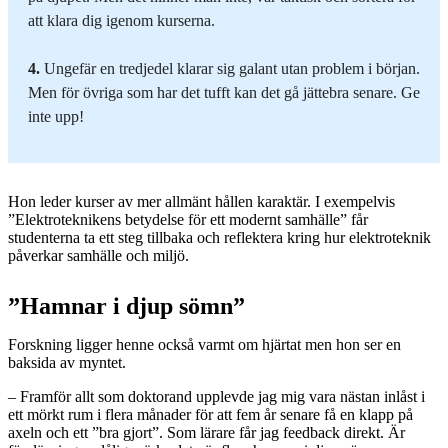
att klara dig igenom kurserna.
4.
Ungefär en tredjedel klarar sig galant utan problem i början.
Men för övriga som har det tufft kan det gå jättebra senare. Ge
inte upp!
Hon leder kurser av mer allmänt hållen karaktär. I exempelvis
”Elektroteknikens betydelse för ett modernt samhälle” får
studenterna ta ett steg tillbaka och reflektera kring hur elektroteknik
påverkar samhälle och miljö.
”Hamnar i djup sömn”
Forskning ligger henne också varmt om hjärtat men hon ser en
baksida av myntet.
– Framför allt som doktorand upplevde jag mig vara nästan inlåst i
ett mörkt rum i flera månader för att fem år senare få en klapp på
axeln och ett ”bra gjort”. Som lärare får jag feedback direkt. Är