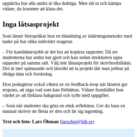
upptäcka hur alla andra är lika duktiga. Men stå ut och kämpa
vidare, du kommer att klara det.
Inga låtsasprojekt
Som lärare förespråkar hon en blandning av inlärningsmetoder med
tanke på hur olika individer reagerar.
– För kandidatexjobb är det bra att kopiera rapporter. Då ser
studenterna hur andra har gjort och kan sedan strukturera egna
rapporter på samma sätt. Välj inte låtsasprojekt för skrivbordslådan.
Det är mer spännande och lärorikt att ta projekt där man jobbar på
riktiga data och forskning.
Hon poängterar också vikten av en feedback-loop när läraren ger
respons, att säga vad som kan förbättras. Vidare framhåller hon
värdet av att förklara bakgrund och syfte med uppgifter.
– Som när studenter ska göra en etisk reflektion. Ger du bara en
manual skriver de flesta av den och lär sig ingenting.
Text och foto: Lars Öhman
(
larsohm@kth.se
)