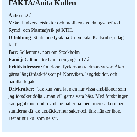
FAKTA/Anita Kullen
Ålder:
52 år.
Yrke:
Universitetslektor och nybliven avdelningschef vid
Rymd- och Plasmafysik på KTH.
Utbildning
: Studerade fysik på Universität Karlsruhe, i dag
KIT.
Bor:
Sollentuna, norr om Stockholm.
Familj:
Gift och tre barn, den yngsta 17 år.
Fritidsintressen:
Outdoor. Tycker om vildmarksresor. Åker
gärna långfärdsskridskor på Norrviken, längdskidor, och
paddlar kajak.
Drivkrafter:
”Jag kan vara lat men har vissa ambitioner som
jag försöker dölja…man vill gärna vara bäst. Med forskningen
kan jag ibland undra vad jag håller på med, men så kommer
stunderna då jag upptäcker hur saker och ting hänger ihop.
Det är hur kul som helst".