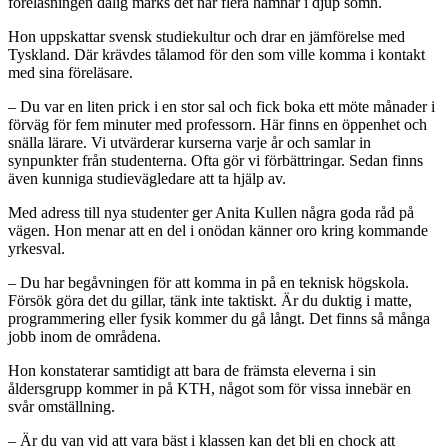
föreläsningen dålig märks det när flera hamnar i djup sömn.
Hon uppskattar svensk studiekultur och drar en jämförelse med
Tyskland. Där krävdes tålamod för den som ville komma i kontakt
med sina föreläsare.
– Du var en liten prick i en stor sal och fick boka ett möte månader i
förväg för fem minuter med professorn. Här finns en öppenhet och
snälla lärare. Vi utvärderar kurserna varje år och samlar in
synpunkter från studenterna. Ofta gör vi förbättringar. Sedan finns
även kunniga studievägledare att ta hjälp av.
Med adress till nya studenter ger Anita Kullen några goda råd på
vägen. Hon menar att en del i onödan känner oro kring kommande
yrkesval.
– Du har begåvningen för att komma in på en teknisk högskola.
Försök göra det du gillar, tänk inte taktiskt. Är du duktig i matte,
programmering eller fysik kommer du gå långt. Det finns så många
jobb inom de områdena.
Hon konstaterar samtidigt att bara de främsta eleverna i sin
åldersgrupp kommer in på KTH, något som för vissa innebär en
svår omställning.
– Är du van vid att vara bäst i klassen kan det bli en chock att