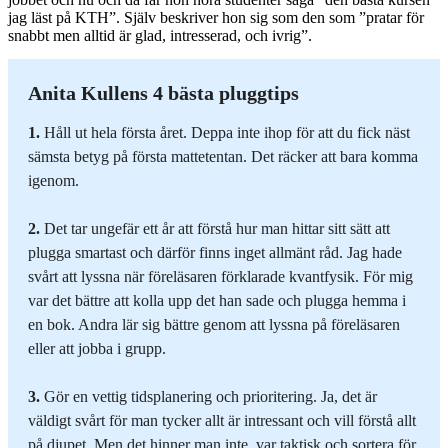
jag läst på KTH”. Själv beskriver hon sig som den som ”pratar för
snabbt men alltid är glad, intresserad, och ivrig”.
Anita Kullens 4 bästa pluggtips
1.
Håll ut hela första året. Deppa inte ihop för att du fick näst
sämsta betyg på första mattetentan. Det räcker att bara komma
igenom.
2.
Det tar ungefär ett år att förstå hur man hittar sitt sätt att
plugga smartast och därför finns inget allmänt råd. Jag hade
svårt att lyssna när föreläsaren förklarade kvantfysik. För mig
var det bättre att kolla upp det han sade och plugga hemma i
en bok. Andra lär sig bättre genom att lyssna på föreläsaren
eller att jobba i grupp.
3.
Gör en vettig tidsplanering och prioritering. Ja, det är
väldigt svårt för man tycker allt är intressant och vill förstå allt
på djupet. Men det hinner man inte, var taktisk och sortera för