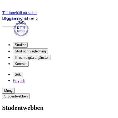
Till innehåll på sidan
Logga in
Studentwebben
Studier
Stöd och vägledning
IT och digitala tjänster
Kontakt
Sök
English
Meny
Studentwebben
Studentwebben