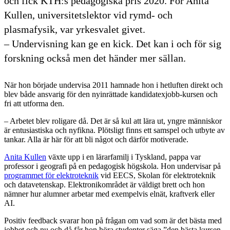
och fick KTH:s pedagogiska pris 2020. För Anita
Kullen, universitetslektor vid rymd- och
plasmafysik, var yrkesvalet givet.
– Undervisning kan ge en kick. Det kan i och för sig
forskning också men det händer mer sällan.
När hon började undervisa 2011 hamnade hon i hetluften direkt och
blev både ansvarig för den nyinrättade kandidatexjobb-kursen och
fri att utforma den.
– Arbetet blev roligare då. Det är så kul att lära ut, yngre människor
är entusiastiska och nyfikna. Plötsligt finns ett samspel och utbyte av
tankar. Alla är här för att bli något och därför motiverade.
Anita Kullen
växte upp i en lärarfamilj i Tyskland, pappa var
professor i geografi på en pedagogisk högskola. Hon undervisar på
programmet för elektroteknik
vid EECS, Skolan för elektroteknik
och datavetenskap. Elektronikområdet är väldigt brett och hon
nämner hur alumner arbetar med exempelvis elnät, kraftverk eller
AI.
Positiv feedback svarar hon på frågan om vad som är det bästa med
jobbet och nu och då får hon höra studenter säga ”den bästa kursen