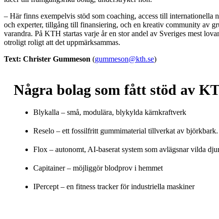
– Här finns exempelvis stöd som coaching, access till internationella n
och experter, tillgång till finansiering, och en kreativ community av 
varandra. På KTH startas varje år en stor andel av Sveriges mest lova
otroligt roligt att det uppmärksammas.
Text: Christer Gummeson
(
gummeson@kth.se
)
Några bolag som fått stöd av K
Blykalla – små, modulära, blykylda kärnkraftverk
Reselo – ett fossilfritt gummimaterial tillverkat av björkbark.
Flox – autonomt, AI-baserat system som avlägsnar vilda djur 
Capitainer – möjliggör blodprov i hemmet
IPercept – en fitness tracker för industriella maskiner