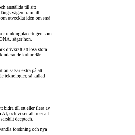
 anställda till sitt
längs vägen fram till
som utvecklat idén om små
över rankingplaceringen som
 DNA, säger hon.
k drivkraft att lösa stora
nkluderande kultur där
on satsar extra på att
nde teknologier, så kallad
bidra till ett eller flera av
I, och vi ser allt mer att
särskilt deeptech.
omvandla forskning och nya