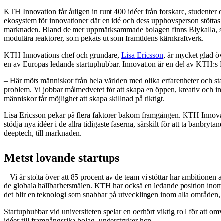
KTH Innovation får årligen in runt 400 idéer från forskare, studenter och
ekosystem för innovationer där en idé och dess upphovsperson stöttas 
marknaden. Bland de mer uppmärksammade bolagen finns Blykalla, 
modulära reaktorer, som pekats ut som framtidens kärnkraftverk.
KTH Innovations chef och grundare,
Lisa Ericsson
, är mycket glad 
en av Europas ledande startuphubbar. Innovation är en del av KTH:s
– Här möts människor från hela världen med olika erfarenheter och star
problem. Vi jobbar målmedvetet för att skapa en öppen, kreativ och i
människor får möjlighet att skapa skillnad på riktigt.
Lisa Ericsson pekar på flera faktorer bakom framgången. KTH Innovati
stödja nya idéer i de allra tidigaste faserna, särskilt för att ta banbryta
deeptech, till marknaden.
Metst lovande startups
– Vi är stolta över att 85 procent av de team vi stöttar har ambitionen att 
de globala hållbarhetsmålen. KTH har också en ledande position inom A
det blir en teknologi som snabbar på utvecklingen inom alla områden, 
Startuphubbar vid universiteten spelar en oerhört viktig roll för att 
idéer till framgångsrika bolag, understryker hon.