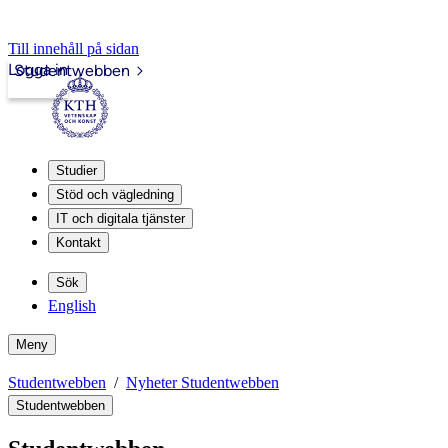
Till innehåll på sidan
Logga in
Studentwebben
Studier
Stöd och vägledning
IT och digitala tjänster
Kontakt
Sök
English
Meny
Studentwebben
Nyheter Studentwebben
Studentwebben