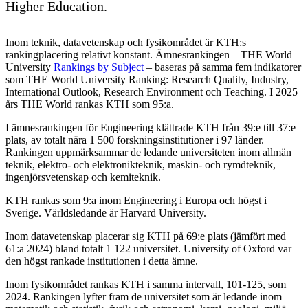
Higher Education.
Inom teknik, datavetenskap och fysikområdet är KTH:s
rankingplacering relativt konstant. Ämnesrankingen – THE World
University
Rankings by Subject
– baseras på samma fem indikatorer
som THE World University Ranking: Research Quality, Industry,
International Outlook, Research Environment och Teaching. I 2025
års THE World rankas KTH som 95:a.
I ämnesrankingen för Engineering klättrade KTH från 39:e till 37:e
plats, av totalt nära 1 500 forskningsinstitutioner i 97 länder.
Rankingen uppmärksammar de ledande universiteten inom allmän
teknik, elektro- och elektronikteknik, maskin- och rymdteknik,
ingenjörsvetenskap och kemiteknik.
KTH rankas som 9:a inom Engineering i Europa och högst i
Sverige. Världsledande är Harvard University.
Inom datavetenskap placerar sig KTH på 69:e plats (jämfört med
61:a 2024) bland totalt 1 122 universitet. University of Oxford var
den högst rankade institutionen i detta ämne.
Inom fysikområdet rankas KTH i samma intervall, 101-125, som
2024. Rankingen lyfter fram de universitet som är ledande inom