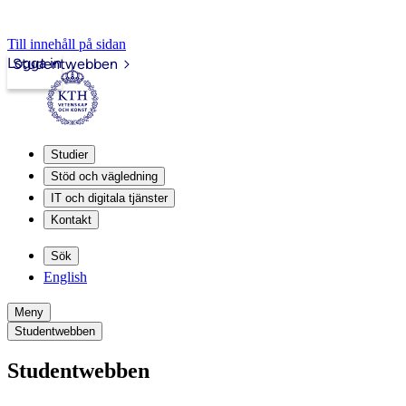
Till innehåll på sidan
Logga in
Studentwebben
Studier
Stöd och vägledning
IT och digitala tjänster
Kontakt
Sök
English
Meny
Studentwebben
Studentwebben