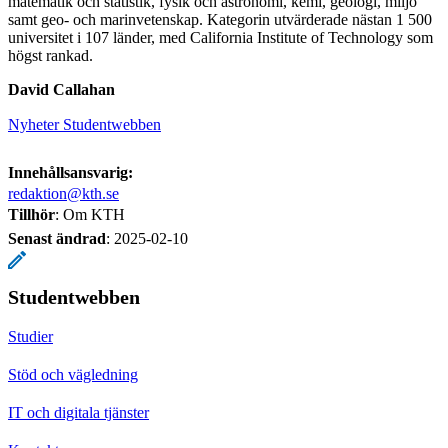
matematik och statistik, fysik och astronomi, kemi, geologi, miljö
samt geo- och marinvetenskap. Kategorin utvärderade nästan 1 500
universitet i 107 länder, med California Institute of Technology som
högst rankad.
David Callahan
Nyheter Studentwebben
Innehållsansvarig:
redaktion@kth.se
Tillhör
: Om KTH
Senast ändrad
:
2025-02-10
Studentwebben
Studier
Stöd och vägledning
IT och digitala tjänster