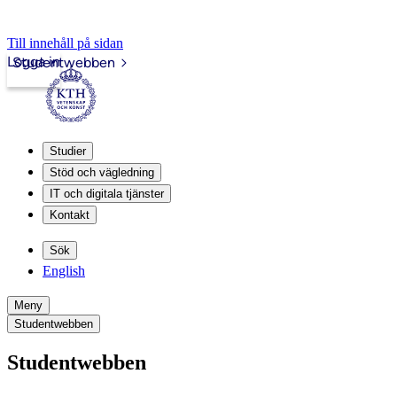
Till innehåll på sidan
Logga in
Studentwebben
Studier
Stöd och vägledning
IT och digitala tjänster
Kontakt
Sök
English
Meny
Studentwebben
Studentwebben