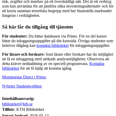
risk, avgifter och innehav på ett överskådligt sätt. Det är ett verktyg
som kan användas för att jämföra olika investeringsalternativ och för
att knyta samman teoretiska begrepp med hur finansiella marknader
fungerar i verkligheten.
Så här får du tillgång till tjänsten
För studenter:
Du hittar databasen via Primo. För en del kurser
hittar du inloggningsuppgifter på din kurssida. Övriga studenter som
behöver tillgång kan
kontakta biblioteket
för inloggningsuppgifter.
För lärare och forskare:
Som lärare eller forskare har du möjlighet
att få en inloggning med utökade analysmöjligheter. Observera att
detta kräver nedladdning av en speciell programvara.
Kontakta
biblioteket
för att få hjälp att komma igång.
Morningstar Direct i Primo
Nyheter Studentwebben
Innehållsansvarig:
biblioteket@kth.se
Tillhör
: KTH Biblioteket
Senast ändrad
:
2026-05-13