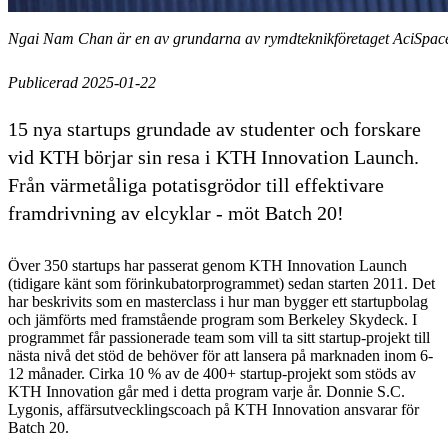
Ngai Nam Chan är en av grundarna av rymdteknikföretaget AciSpace,
Publicerad 2025-01-22
15 nya startups grundade av studenter och forskare
vid KTH börjar sin resa i KTH Innovation Launch.
Från värmetåliga potatisgrödor till effektivare
framdrivning av elcyklar - möt Batch 20!
Över 350 startups har passerat genom KTH Innovation Launch
(tidigare känt som förinkubatorprogrammet) sedan starten 2011. Det
har beskrivits som en masterclass i hur man bygger ett startupbolag
och jämförts med framstående program som Berkeley Skydeck. I
programmet får passionerade team som vill ta sitt startup-projekt till
nästa nivå det stöd de behöver för att lansera på marknaden inom 6-
12 månader. Cirka 10 % av de 400+ startup-projekt som stöds av
KTH Innovation går med i detta program varje år. Donnie S.C.
Lygonis, affärsutvecklingscoach på KTH Innovation ansvarar för
Batch 20.