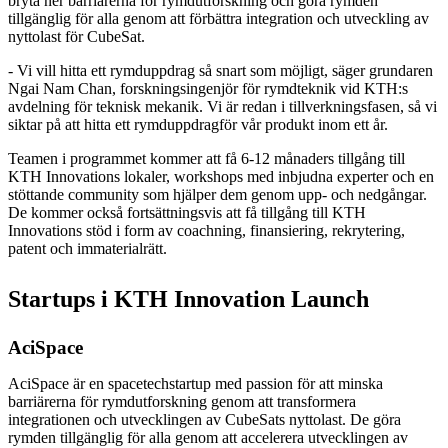
bryta ner barriärerna för rymdutforskning och göra rymden
tillgänglig för alla genom att förbättra integration och utveckling av
nyttolast för CubeSat.
- Vi vill hitta ett rymduppdrag så snart som möjligt, säger grundaren
Ngai Nam Chan, forskningsingenjör för rymdteknik vid KTH:s
avdelning för teknisk mekanik. Vi är redan i tillverkningsfasen, så vi
siktar på att hitta ett rymduppdragför vår produkt inom ett år.
Teamen i programmet kommer att få 6-12 månaders tillgång till
KTH Innovations lokaler, workshops med inbjudna experter och en
stöttande community som hjälper dem genom upp- och nedgångar.
De kommer också fortsättningsvis att få tillgång till KTH
Innovations stöd i form av coachning, finansiering, rekrytering,
patent och immaterialrätt.
Startups i KTH Innovation Launch
AciSpace
AciSpace är en spacetechstartup med passion för att minska
barriärerna för rymdutforskning genom att transformera
integrationen och utvecklingen av CubeSats nyttolast. De göra
rymden tillgänglig för alla genom att accelerera utvecklingen av