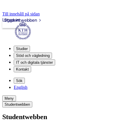
Till innehåll på sidan
Logga in
Studentwebben
Studier
Stöd och vägledning
IT och digitala tjänster
Kontakt
Sök
English
Meny
Studentwebben
Studentwebben