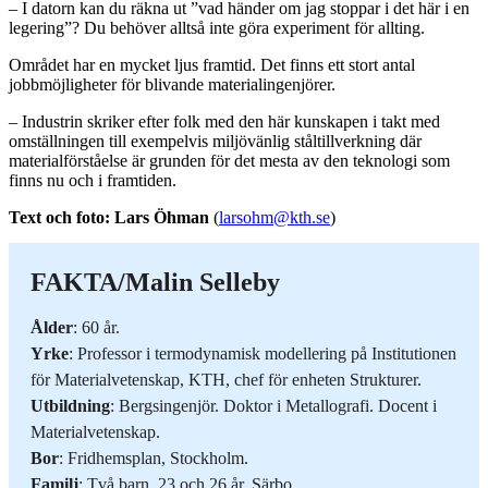
– I datorn kan du räkna ut ”vad händer om jag stoppar i det här i en
legering”? Du behöver alltså inte göra experiment för allting.
Området har en mycket ljus framtid. Det finns ett stort antal
jobbmöjligheter för blivande materialingenjörer.
– Industrin skriker efter folk med den här kunskapen i takt med
omställningen till exempelvis miljövänlig ståltillverkning där
materialförståelse är grunden för det mesta av den teknologi som
finns nu och i framtiden.
Text och foto: Lars Öhman
(
larsohm@kth.se
)
FAKTA/Malin Selleby
Ålder
: 60 år.
Yrke
: Professor i termodynamisk modellering på Institutionen
för Materialvetenskap, KTH, chef för enheten Strukturer.
Utbildning
: Bergsingenjör. Doktor i Metallografi. Docent i
Materialvetenskap.
Bor
: Fridhemsplan, Stockholm.
Familj
: Två barn, 23 och 26 år. Särbo.