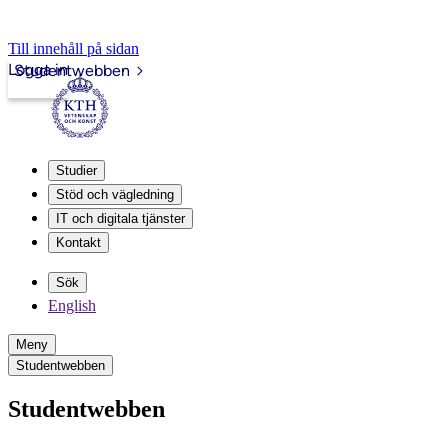
Till innehåll på sidan
Logga in
Studentwebben
Studier
Stöd och vägledning
IT och digitala tjänster
Kontakt
Sök
English
Meny
Studentwebben
Studentwebben