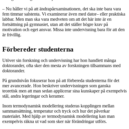
– Nu håller vi på att ändrapåexaminationen, det ska inte bara vara
fem timmar salstenta. Vi examinerar även med dator– eller praktiska
labbar. Men man ska vara medveten om att det här inte är en
fortsättning på gymnasiet, utan att det ställer högre krav på
motivation och eget ansvar. Missa inte undervisning bara för att den
är frivillig.
Förbereder studenterna
Utöver sin forskning och undervisning har hon handlett många
doktorander, ofta sker den mesta av forskningen tillsammans med
doktorander.
På grundnivån fokuserar hon på att förbereda studenterna för det
mer avancerade. Hon beskriver undervisningen som ganska
teoretisk men att man sedan applicerar sina kunskaper på exempelvis
stål, andra legeringar och keramer.
Inom termodynamisk modellering studeras kopplingen mellan
sammansättning, temperatur och tryck och hur det påverkar
materialet. Med hjälp av termodynamisk modellering kan man
exempelvis räkna ut vad som sker när förändringar utförs.