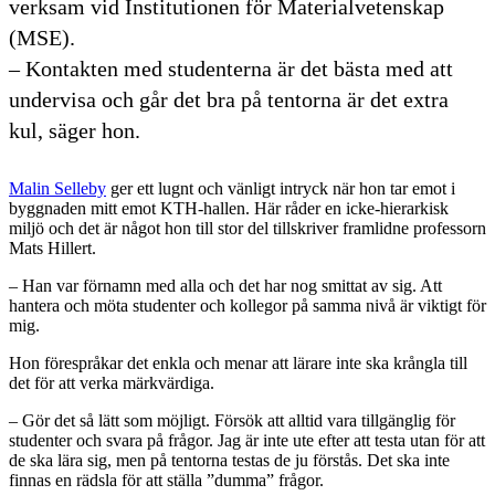
verksam vid Institutionen för Materialvetenskap
(MSE).
– Kontakten med studenterna är det bästa med att
undervisa och går det bra på tentorna är det extra
kul, säger hon.
Malin Selleby
ger ett lugnt och vänligt intryck när hon tar emot i
byggnaden mitt emot KTH-hallen. Här råder en icke-hierarkisk
miljö och det är något hon till stor del tillskriver framlidne professorn
Mats Hillert.
– Han var förnamn med alla och det har nog smittat av sig. Att
hantera och möta studenter och kollegor på samma nivå är viktigt för
mig.
Hon förespråkar det enkla och menar att lärare inte ska krångla till
det för att verka märkvärdiga.
– Gör det så lätt som möjligt. Försök att alltid vara tillgänglig för
studenter och svara på frågor. Jag är inte ute efter att testa utan för att
de ska lära sig, men på tentorna testas de ju förstås. Det ska inte
finnas en rädsla för att ställa ”dumma” frågor.