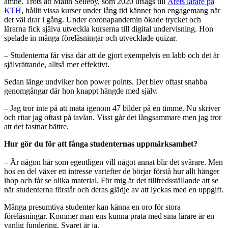
ämne. Trots att Malin Selleby, som 2020 utsågs till
Årets lärare på
KTH
, hållit vissa kurser under lång tid känner hon engagemang när
det väl drar i gång. Under coronapandemin ökade trycket och
lärarna fick själva utveckla kurserna till digital undervisning. Hon
spelade in många föreläsningar och utvecklade quizar.
– Studenterna får visa där att de gjort exempelvis en labb och det är
självrättande, alltså mer effektivt.
Sedan länge undviker hon power points. Det blev oftast snabba
genomgångar där hon knappt hängde med själv.
– Jag tror inte på att mata igenom 47 bilder på en timme. Nu skriver
och ritar jag oftast på tavlan. Visst går det långsammare men jag tror
att det fastnar bättre.
Hur gör du för att fånga studenternas uppmärksamhet?
– Är någon här som egentligen vill något annat blir det svårare. Men
hos en del växer ett intresse vartefter de börjar förstå hur allt hänger
ihop och får se olika material. För mig är det tillfredsställande att se
när studenterna förstår och deras glädje av att lyckas med en uppgift.
Många presumtiva studenter kan känna en oro för stora
föreläsningar. Kommer man ens kunna prata med sina lärare är en
vanlig fundering. Svaret är ja.