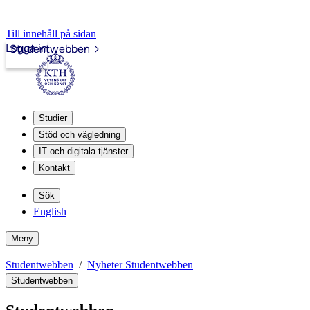
Till innehåll på sidan
Logga in
Studentwebben
Studier
Stöd och vägledning
IT och digitala tjänster
Kontakt
Sök
English
Meny
Studentwebben
Nyheter Studentwebben
Studentwebben