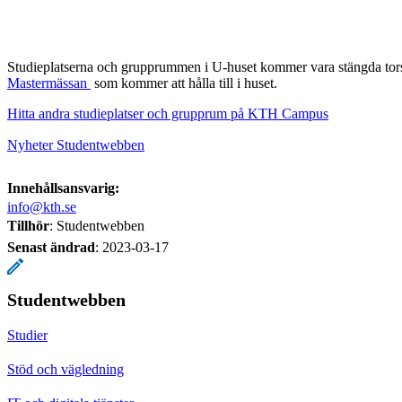
Studieplatserna och grupprummen i U-huset kommer vara stängda tor
Mastermässan
som kommer att hålla till i huset.
Hitta andra studieplatser och grupprum på KTH Campus
Nyheter Studentwebben
Innehållsansvarig:
info@kth.se
Tillhör
: Studentwebben
Senast ändrad
:
2023-03-17
Studentwebben
Studier
Stöd och vägledning