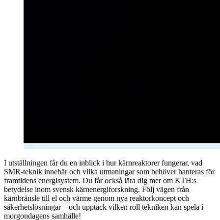
I utställningen får du en inblick i hur kärnreaktorer fungerar, vad
SMR-teknik innebär och vilka utmaningar som behöver hanteras för
framtidens energisystem. Du får också lära dig mer om KTH:s
betydelse inom svensk kärnenergiforskning. Följ vägen från
kärnbränsle till el och värme genom nya reaktorkoncept och
säkerhetslösningar – och upptäck vilken roll tekniken kan spela i
morgondagens samhälle!