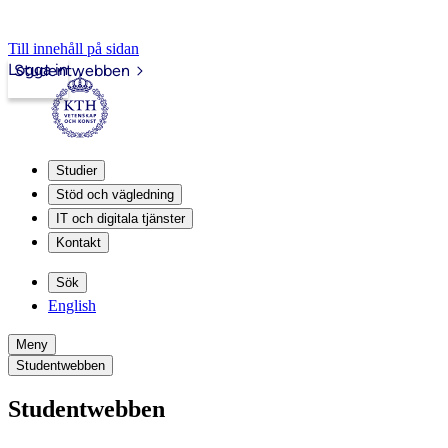
Till innehåll på sidan
Logga in
Studentwebben
Studier
Stöd och vägledning
IT och digitala tjänster
Kontakt
Sök
English
Meny
Studentwebben
Studentwebben