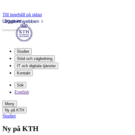
Till innehåll på sidan
Logga in
Studentwebben
Studier
Stöd och vägledning
IT och digitala tjänster
Kontakt
Sök
English
Meny
Ny på KTH
Studier
Ny på KTH