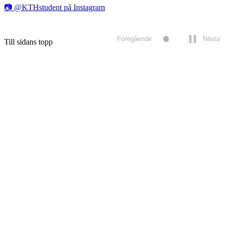
📷 @KTHstudent på Instagram
Föregående
Nästa
Till sidans topp
Spela
upp/pausa