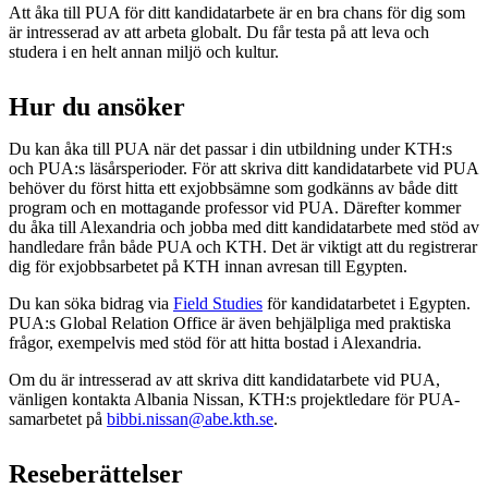
Att åka till PUA för ditt kandidatarbete är en bra chans för dig som
är intresserad av att arbeta globalt. Du får testa på att leva och
studera i en helt annan miljö och kultur.
Hur du ansöker
Du kan åka till PUA när det passar i din utbildning under KTH:s
och PUA:s läsårsperioder. För att skriva ditt kandidatarbete vid PUA
behöver du först hitta ett exjobbsämne som godkänns av både ditt
program och en mottagande professor vid PUA. Därefter kommer
du åka till Alexandria och jobba med ditt kandidatarbete med stöd av
handledare från både PUA och KTH. Det är viktigt att du registrerar
dig för exjobbsarbetet på KTH innan avresan till Egypten.
Du kan söka bidrag via
Field Studies
för kandidatarbetet i Egypten.
PUA:s Global Relation Office är även behjälpliga med praktiska
frågor, exempelvis med stöd för att hitta bostad i Alexandria.
Om du är intresserad av att skriva ditt kandidatarbete vid PUA,
vänligen kontakta Albania Nissan, KTH:s projektledare för PUA-
samarbetet på
bibbi.nissan@abe.kth.se
.
Reseberättelser