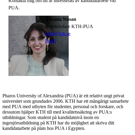
Kontakta mig om du är intresserad av kandidatarbete vid
PUA.
Albania Nissan
Projektledare KTH-PUA
bibbi@kth.se
Profil
Pharos University of Alexandria (PUA) är ett relativt ungt privat
universitet som grundades 2006. KTH har ett mångårigt samarbete
med PUA med utbyten för studenter, personal och forskare, och
dessutom hjälper KTH till med kvalitetssäkring av PUA:s
utbildningar. Som student på kandidatnivå inom en
ingenjörsutbildning på KTH har du möjlighet att skriva ditt
kandidatarbete på plats hos PUA i Egypten.