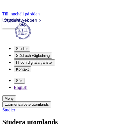
Till innehåll på sidan
Logga in
Studentwebben
Studier
Stöd och vägledning
IT och digitala tjänster
Kontakt
Sök
English
Meny
Examensarbete utomlands
Studier
Studera utomlands