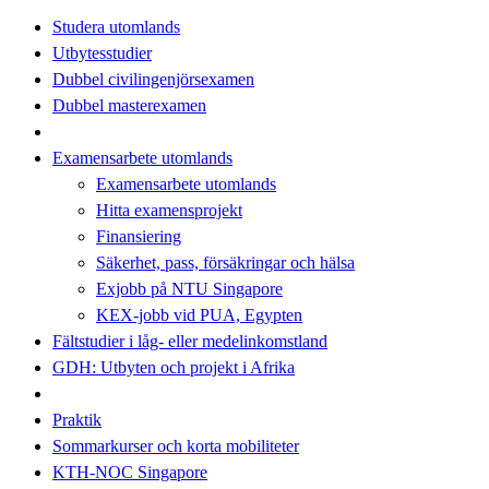
Studera utomlands
Utbytesstudier
Dubbel civilingenjörsexamen
Dubbel masterexamen
Examensarbete utomlands
Examensarbete utomlands
Hitta examensprojekt
Finansiering
Säkerhet, pass, försäkringar och hälsa
Exjobb på NTU Singapore
KEX-jobb vid PUA, Egypten
Fältstudier i låg- eller medelinkomstland
GDH: Utbyten och projekt i Afrika
Praktik
Sommarkurser och korta mobiliteter
KTH-NOC Singapore