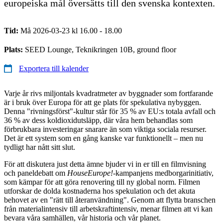
europeiska mål översätts till den svenska kontexten.
Tid:
Må 2026-03-23 kl 16.00 - 18.00
Plats:
SEED Lounge, Teknikringen 10B, ground floor
Exportera till kalender
Varje år rivs miljontals kvadratmeter av byggnader som fortfarande
är i bruk över Europa för att ge plats för spekulativa nybyggen.
Denna "rivningsförst"-kultur står för 35 % av EU:s totala avfall och
36 % av dess koldioxidutsläpp, där våra hem behandlas som
förbrukbara investeringar snarare än som viktiga sociala resurser.
Det är ett system som en gång kanske var funktionellt – men nu
tydligt har nått sitt slut.
För att diskutera just detta ämne bjuder vi in er till en filmvisning
och paneldebatt om
HouseEurope!
-kampanjens medborgarinitiativ,
som kämpar för att göra renovering till ny global norm. Filmen
utforskar de dolda kostnaderna hos spekulation och det akuta
behovet av en "rätt till återanvändning". Genom att flytta branschen
från materialintensiv till arbetskraftintensiv, menar filmen att vi kan
bevara våra samhällen, vår historia och vår planet.