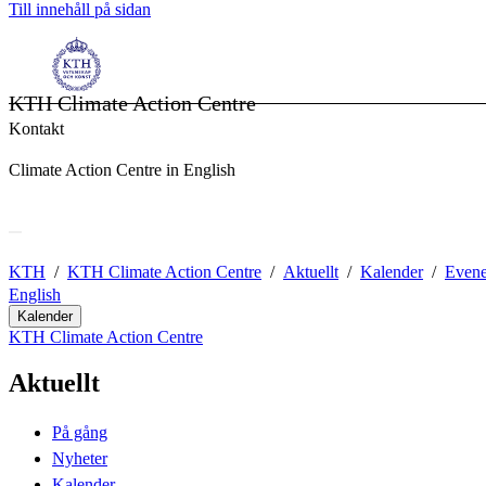
Till innehåll på sidan
KTH Climate Action Centre
Kontakt
Climate Action Centre in English
KTH
KTH Climate Action Centre
Aktuellt
Kalender
Even
English
Kalender
KTH Climate Action Centre
Aktuellt
På gång
Nyheter
Kalender