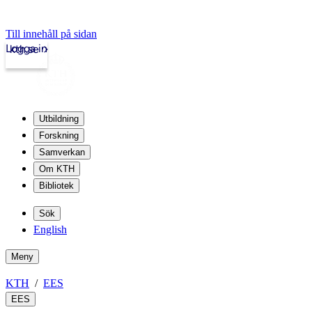
Till innehåll på sidan
Logga in
kth.se
Utbildning
Forskning
Samverkan
Om KTH
Bibliotek
Sök
English
Meny
KTH
EES
EES