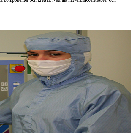
a komponenter och kretsar. Neurala nätverksacceleratorer och