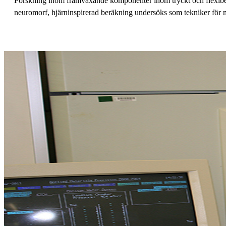
Forskning inom framväxande komponenter inom tryckt och flexibel 
neuromorf, hjärninspirerad beräkning undersöks som tekniker för 