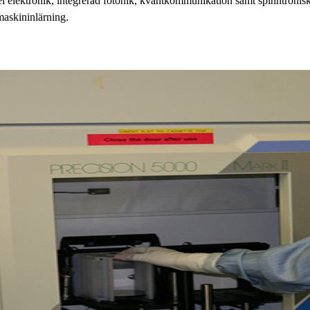
elektronik, integrerad fotonik, kvantkommunikation samt spinntronisk
maskininlärning.