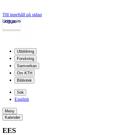
Till innehåll på sidan
Logga in
kth.se
Utbildning
Forskning
Samverkan
Om KTH
Bibliotek
Sök
English
Meny
Kalender
EES