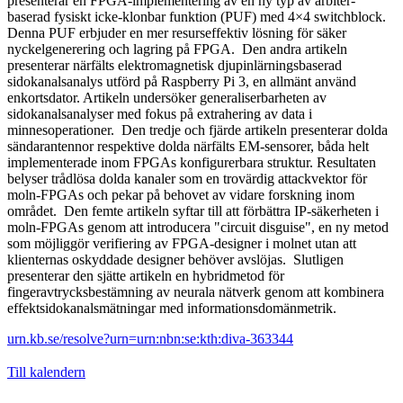
presenterar en FPGA-implementering av en ny typ av arbiter-
baserad fysiskt icke-klonbar funktion (PUF) med 4×4 switchblock.
Denna PUF erbjuder en mer resurseffektiv lösning för säker
nyckelgenerering och lagring på FPGA. Den andra artikeln
presenterar närfälts elektromagnetisk djupinlärningsbaserad
sidokanalsanalys utförd på Raspberry Pi 3, en allmänt använd
enkortsdator. Artikeln undersöker generaliserbarheten av
sidokanalsanalyser med fokus på extrahering av data i
minnesoperationer. Den tredje och fjärde artikeln presenterar dolda
sändarantennor respektive dolda närfälts EM-sensorer, båda helt
implementerade inom FPGAs konfigurerbara struktur. Resultaten
belyser trådlösa dolda kanaler som en trovärdig attackvektor för
moln-FPGAs och pekar på behovet av vidare forskning inom
området. Den femte artikeln syftar till att förbättra IP-säkerheten i
moln-FPGAs genom att introducera "circuit disguise", en ny metod
som möjliggör verifiering av FPGA-designer i molnet utan att
klienternas oskyddade designer behöver avslöjas. Slutligen
presenterar den sjätte artikeln en hybridmetod för
fingeravtrycksbestämning av neurala nätverk genom att kombinera
effektsidokanalsmätningar med informationsdomänmetrik.
urn.kb.se/resolve?urn=urn:nbn:se:kth:diva-363344
Till kalendern