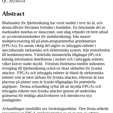
QC 20250514
Abstract
Marknaden för fjärrberäkning har vuxit snabbt i över tio år, och
denna tillväxt förväntas fortsätta i framtiden. En betydande del av
marknaden innehas av datacenter, som idag erbjuder ett brett utbud
av accelerationstekniker för molnberäkning, från massiv
multiprocessering till på-plats-programmerbar grindmatriser
(FPGAs). En annan viktig del utgörs av inbyggda enheter i
specialiserade mekaniska och elektroniska system, från motorfordon
till hemlarmsystem. Värdefulla immateriella tillgångar (IP) och
känslig information distribueras i molnet och i inbyggda enheter,
vilket kräver starkt skydd. Förutom fördelarna medför industrins
övergång till fjärrberäkning också en ökad sårbarhet för fysiska
attacker. FPGAs och inbyggda enheter är bland de elektroniska
enheter som är mest sårbara för fysiska attacker, eftersom de kan
placeras på platser som är fysiskt tillgängliga för potentiella
angripare. Denna avhandling syftar till att skydda FPGAs och
inbyggda enheter mot fysiska attacker genom att undersöka
gränserna för möjliga attackvektorer och introducera nya
motåtgärder.
Avhandlingen innehåller sex forskningsartiklar. Den första artikeln