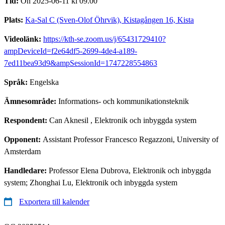
Tid:
On 2025-06-11 kl 09.00
Plats:
Ka-Sal C (Sven-Olof Öhrvik), Kistagången 16, Kista
Videolänk:
https://kth-se.zoom.us/j/65431729410?
ampDeviceId=f2e64df5-2699-4de4-a189-
7ed11bea93d9&ampSessionId=1747228554863
Språk:
Engelska
Ämnesområde:
Informations- och kommunikationsteknik
Respondent:
Can Aknesil
, Elektronik och inbyggda system
Opponent:
Assistant Professor Francesco Regazzoni, University of
Amsterdam
Handledare:
Professor Elena Dubrova, Elektronik och inbyggda
system; Zhonghai Lu, Elektronik och inbyggda system
Exportera till kalender