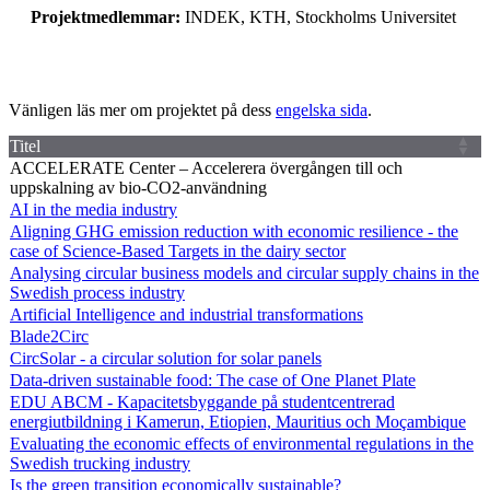
Projektmedlemmar:
INDEK, KTH, Stockholms Universitet
Vänligen läs mer om projektet på dess
engelska sida
.
Titel
ACCELERATE Center – Accelerera övergången till och
uppskalning av bio-CO2-användning
AI in the media industry
Aligning GHG emission reduction with economic resilience - the
case of Science-Based Targets in the dairy sector
Analysing circular business models and circular supply chains in the
Swedish process industry
Artificial Intelligence and industrial transformations
Blade2Circ
CircSolar - a circular solution for solar panels
Data-driven sustainable food: The case of One Planet Plate
EDU ABCM - Kapacitetsbyggande på studentcentrerad
energiutbildning i Kamerun, Etiopien, Mauritius och Moçambique
Evaluating the economic effects of environmental regulations in the
Swedish trucking industry
Is the green transition economically sustainable?