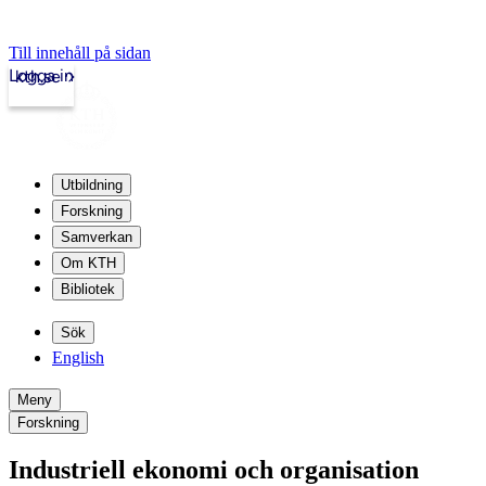
Till innehåll på sidan
Logga in
kth.se
Utbildning
Forskning
Samverkan
Om KTH
Bibliotek
Sök
English
Meny
Forskning
Industriell ekonomi och organisation