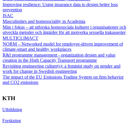
Improving resilience: Using insurance data to design better loss
prevention
ISAC
Masculinities and homosociality in Academia
Män i fokus – att utforska homosociala kulturer i organisationer och
utveckla metoder och åtgärder för att motverka sexuella trakasserier
MULTICLIMACT
NORM – Networked model for employee-driven improvement of
climate-smart and healthy workplaces
R&I programme management - organization design and value
creation in the High Capacity Transport programme
Revisiting engineering culture(s): a feminist study on gender and
work for change in Swedish engineering
The impact of the EU Emissions Trading System on firm behavior
and CO2 emissions
KTH
Utbildning
Forskning