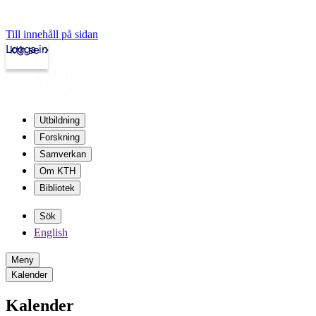
Till innehåll på sidan
Logga in
kth.se
Utbildning
Forskning
Samverkan
Om KTH
Bibliotek
Sök
English
Meny
Kalender
Kalender