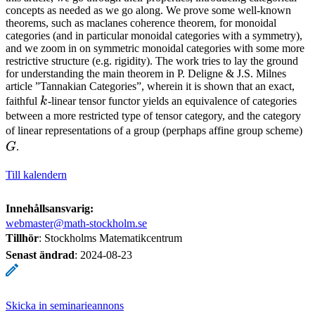
concepts as needed as we go along. We prove some well-known
theorems, such as maclanes coherence theorem, for monoidal
categories (and in particular monoidal categories with a symmetry),
and we zoom in on symmetric monoidal categories with some more
restrictive structure (e.g. rigidity). The work tries to lay the ground
for understanding the main theorem in P. Deligne & J.S. Milnes
article ”Tannakian Categories”, wherein it is shown that an exact,
k
faithful
k
-linear tensor functor yields an equivalence of categories
between a more restricted type of tensor category, and the category
G
of linear representations of a group (perphaps affine group scheme)
G
.
Till kalendern
Innehållsansvarig:
webmaster@math-stockholm.se
Tillhör
: Stockholms Matematikcentrum
Senast ändrad
:
2024-08-23
Skicka in seminarieannons