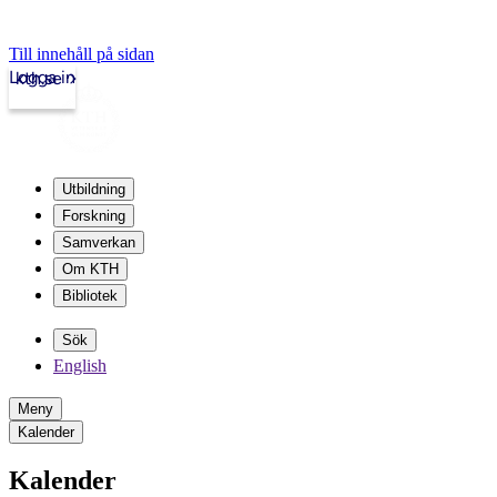
Till innehåll på sidan
Logga in
kth.se
Utbildning
Forskning
Samverkan
Om KTH
Bibliotek
Sök
English
Meny
Kalender
Kalender